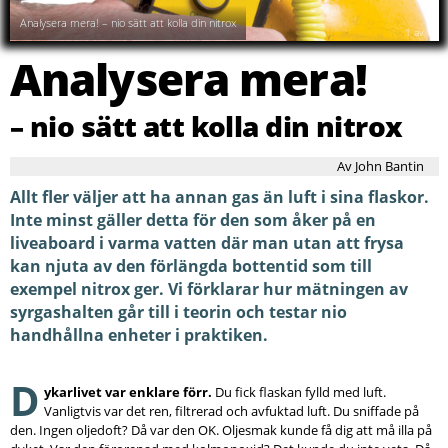
Vandagraph AD300
Analysera mera! – nio sätt att kolla din nitrox
2
av
10
Analysera mera!
– nio sätt att kolla din nitrox
Av John Bantin
Allt fler väljer att ha annan gas än luft i sina flaskor.
Inte minst gäller detta för den som åker på en
liveaboard i varma vatten där man utan att frysa
kan njuta av den förlängda bottentid som till
exempel nitrox ger. Vi förklarar hur mätningen av
syrgashalten går till i teorin och testar nio
handhållna enheter i praktiken.
D
ykarlivet var enklare förr.
Du fick flaskan fylld med luft.
Vanligtvis var det ren, filtrerad och avfuktad luft. Du sniffade på
den. Ingen oljedoft? Då var den OK. Oljesmak kunde få dig att må illa på