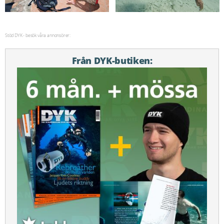
Stöd DYK - besök våra annonsörer:
Från DYK-butiken: