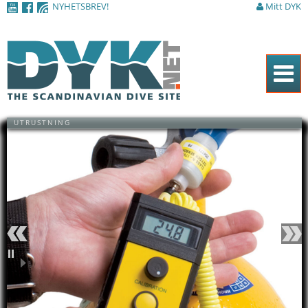
NYHETSBREV!
Mitt DYK
Hoppa till
huvudinnehåll
Hem
UTRUSTNING
Tidningen
Nyheter
Artiklar
DYK Guiden
Shop
Föregående
Nästa
Kontakt
Pausa
Sök