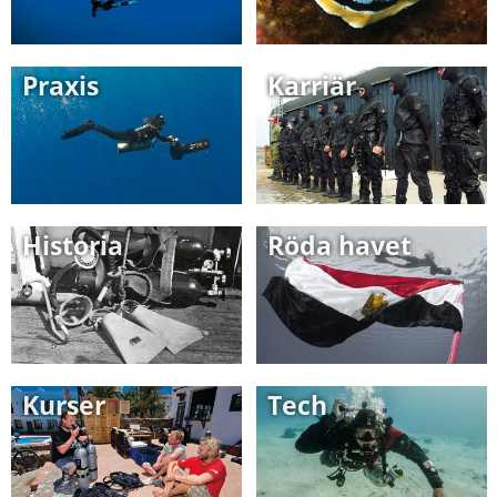
Praxis
Karriär
Historia
Röda havet
Kurser
Tech