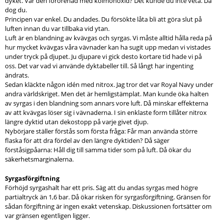
dyket. Var den förorenad med kolmonoxid? Det kunde du inte veta. Då
dog du.
Principen var enkel. Du andades. Du försökte låta bli att göra slut på
luften innan du var tillbaka vid ytan.
Luft är en blandning av kvävgas och syrgas. Vi måste alltid hålla reda på
hur mycket kvävgas våra vävnader kan ha sugit upp medan vi vistades
under tryck på djupet. Ju djupare vi gick desto kortare tid hade vi på
oss. Det var vad vi använde dyktabeller till. Så långt har ingenting
ändrats.
Sedan kläckte någon idén med nitrox. Jag tror det var Royal Navy under
andra världskriget. Men det är hemligstämplat. Man kunde öka halten
av syrgas i den blandning som annars vore luft. Då minskar effekterna
av att kvävgas löser sig i vävnaderna. I sin enklaste form tillåter nitrox
längre dyktid utan dekostopp på varje givet djup.
Nybörjare ställer förstås som första fråga: Får man använda större
flaska för att dra fördel av den längre dyktiden? Då säger
förståsigpåarna: Håll dig till samma tider som på luft. Då ökar du
säkerhetsmarginalerna.
Syrgasförgiftning
Förhöjd syrgashalt har ett pris. Säg att du andas syrgas med högre
partialtryck än 1,6 bar. Då ökar risken för syrgasförgiftning. Gränsen för
sådan förgiftning är ingen exakt vetenskap. Diskussionen fortsätter om
var gränsen egentligen ligger.