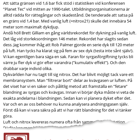
Att sätta gränsen vid 1,6 bar fick stöd i statistiken vid konferensen
”Planet Tec” vid mitten av 1990-talet. Utbildningsorganisationerna är
alltid rädda för rättegångar och skadestånd. De tenderade att satsa på
en gräns vid 1,4 bar. Med vanlig luft (=nitrox21) skulle det innebära 54
meter som maximalt dykdjup.
Ändå höll Brett Gilliam en gång världsrekordet för dykning på vanlig luft.
Det låg vid storleksordningen 146 meter. Rekordet har slagits sedan
dess. Jag kommer ihåg att Rob Palmer gjorde en serie dyk till 120 meter
på luft. Han tycks ha klarat sig på fem av sex dyk (testa inte sånt själv!).
Vi kan egentligen bara säga en sak. Faran för syrgasförgiftning tycks bli
värre ju fler dyk vi gör efter varandra (”kumulativ effekt”). Och den
drabbar varje individ olika.
Dykvärlden har nu tagit till sig nitrox. Det har blivit möjligt tack vare ett
membransystem. Man ”filtrerar bort” delar av kvävgasen ur luften. På
det viset har vi en säker och pålitlig metod att framställa en ”fetare”
blandning av syrgas och kvävgas. Innan vi börjar dyka måste vi veta de
exakta andelarna i blandningen. Sedan kan vi planera dyket efter det.
Var och en av oss behöver nu kunna analysera andningsgasen själv.
Först då kan vi vara säkra på att vi har rätt blandning för det vi tänker
göra.
Luft och nitrox levereras numera ofta från samma fyllningsstation.
Därför kan man hävda att alla dykare borde analysera...