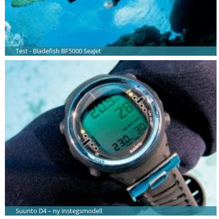
Test - Bladefish BF5000 SeaJet
Suunto D4 – ny instegsmodell