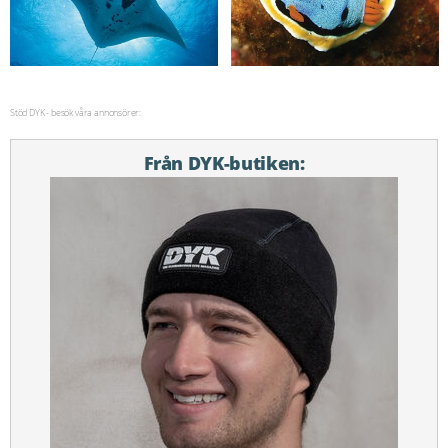
Stöd DYK - besök våra annonsörer:
Från DYK-butiken: