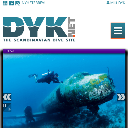
NYHETSBREV!
Mitt DYK
Hoppa till
huvudinnehåll
Hem
RESA
Tidningen
Nyheter
Artiklar
DYK Guiden
Shop
Föregående
Nästa
Antilla är Karibiens näst
Kontakt
största vrak. Tyvärr är hon
Pausa
så gammal att man inte
längre får göra några
Sök
djupare penetreringar i