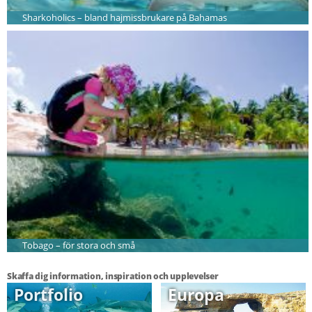
Sharkoholics – bland hajmissbrukare på Bahamas
Tobago – för stora och små
Skaffa dig information, inspiration och upplevelser
Portfolio
Europa