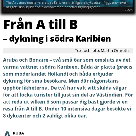
skrovet.
2
av
9
Från A till B
– dykning i södra Karibien
Text och foto: Martin Örnroth
Aruba och Bonaire – två små öar som omsluts av det
varma vattnet i södra Karibien. Båda är platta (precis
som moderlandet Holland) och båda erbjuder
dykning för sina besökare. Men där någonstans
upphör likheterna. De två har valt vitt skilda vägar
för att locka turister till just sin del av Västindien. För
att reda ut vilken ö som passar dig bäst gjorde vi en
resa från A till B. Under 10 intensiva dagar besökte vi
8 dykcenter och 2 väldigt olika öar.
A
RUBA