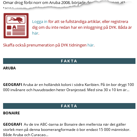
Omar drog förbi norr om Aruba 2008, började den gamla damen att
tappa...
Logga in
för att se fullständiga artiklar, eller registrera
dig om du inte redan har en inloggning på DYK.
Båda är
här
.
Skaffa också prenumeration på DYK tidningen
här
.
FAKTA
ARUBA
GEOGRAFI
Aruba är en holländsk koloni i södra Karibien. På ön bor drygt 100
000 invånare och huvudstaden heter Oranjestad. Med sina 30 x 10 km är...
FAKTA
BONAIRE
GEOGRAFI
Av de tre ABC-öarna är Bonaire den mellersta när det gäller
storlek men på denna boomerangformade ö bor endast 15 000 människor.
Både Aruba och Curacao...