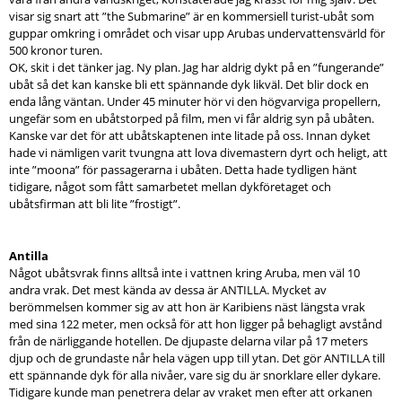
visar sig snart att ”the Submarine” är en kommersiell turist-ubåt som
guppar omkring i området och visar upp Arubas undervattensvärld för
500 kronor turen.
OK, skit i det tänker jag. Ny plan. Jag har aldrig dykt på en ”fungerande”
ubåt så det kan kanske bli ett spännande dyk likväl. Det blir dock en
enda lång väntan. Under 45 minuter hör vi den högvarviga propellern,
ungefär som en ubåtstorped på film, men vi får aldrig syn på ubåten.
Kanske var det för att ubåtskaptenen inte litade på oss. Innan dyket
hade vi nämligen varit tvungna att lova divemastern dyrt och heligt, att
inte ”moona” för passagerarna i ubåten. Detta hade tydligen hänt
tidigare, något som fått samarbetet mellan dykföretaget och
ubåtsfirman att bli lite ”frostigt”.
Antilla
Något ubåtsvrak finns alltså inte i vattnen kring Aruba, men väl 10
andra vrak. Det mest kända av dessa är ANTILLA. Mycket av
berömmelsen kommer sig av att hon är Karibiens näst längsta vrak
med sina 122 meter, men också för att hon ligger på behagligt avstånd
från de närliggande hotellen. De djupaste delarna vilar på 17 meters
djup och de grundaste når hela vägen upp till ytan. Det gör ANTILLA till
ett spännande dyk för alla nivåer, vare sig du är snorklare eller dykare.
Tidigare kunde man penetrera delar av vraket men efter att orkanen