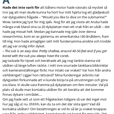
Hade det inte varit för
att båtens motor hade väsnats så mycket så
tror jag att man skulle kunna ha hört hur mitt hjärta tog ett glädjeskutt
när dykguidens frågade – ”Would you like to dive on the submarine?”
Wow, tänkte jag tyst för mig själv. Nog för att jag visste att Aruba hade
många vrak bland sina ca 20 dykplatser men ett vrak från en ubåt – det
hade jag missat helt. Medan jag bannade mig själv över denna
researchmiss, kom en av gästerna, en amerikanska i 60-årsåldern, fram
till mig. Hon hade antagligen sett mitt fundersamma ansikte och trodde
att jag var orolig inför dyket.
– The sub is an easy dive. Pretty shallow, around 40-50 feet and if you get
bored with the sub you always have the corals.
Jag tackade för tipset och berättade att jag nog tänkte stanna vid
ubåten så länge luften räckte. I mitt inre snurrade tänkbara bildvinklar
och kamerainställningar förbi. Hur intakt var vraket? Var hon från andra
världskriget? Ligger hon rättvänd? Mina funderingar avbröts när
dykguiden förkunnade att vi kunde börja ta på utrustningen och göra
oss klara. Vi skulle vara framme på dykplatsen om fem minuter. Väl på
plats så skulle man kontakta ubåten för att berätta att det kommer
finnas dykare i området….
Om jag hade sett ut som ett frågetecken tidigare så var det inget mot
hur jag såg ut nu. Ehhhh, kan du ta om det där sista igen? Vad då
kontakta ubåten? Om besättningen är vid liv så lär ju vraket knappas
vara från andra världskriget, konstaterade jag krasst för mig själv. Det