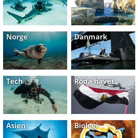
Norge
Danmark
Tech
Röda havet
Asien
Biologi