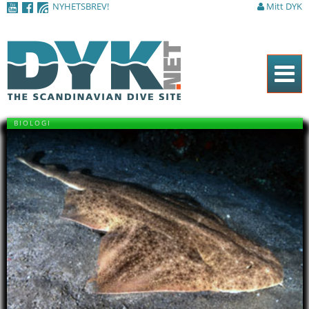
NYHETSBREV!
Mitt DYK
Hoppa till
huvudinnehåll
Hem
BIOLOGI
Tidningen
Nyheter
Artiklar
DYK Guiden
Shop
Kontakt
Sök