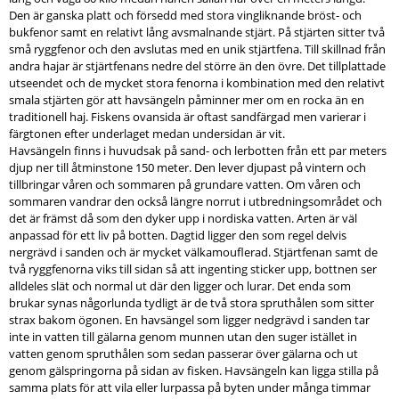
Den är ganska platt och försedd med stora vingliknande bröst- och
bukfenor samt en relativt lång avsmalnande stjärt. På stjärten sitter två
små ryggfenor och den avslutas med en unik stjärtfena. Till skillnad från
andra hajar är stjärtfenans nedre del större än den övre. Det tillplattade
utseendet och de mycket stora fenorna i kombination med den relativt
smala stjärten gör att havsängeln påminner mer om en rocka än en
traditionell haj. Fiskens ovansida är oftast sandfärgad men varierar i
färgtonen efter underlaget medan undersidan är vit.
Havsängeln finns i huvudsak på sand- och lerbotten från ett par meters
djup ner till åtminstone 150 meter. Den lever djupast på vintern och
tillbringar våren och sommaren på grundare vatten. Om våren och
sommaren vandrar den också längre norrut i utbredningsområdet och
det är främst då som den dyker upp i nordiska vatten. Arten är väl
anpassad för ett liv på botten. Dagtid ligger den som regel delvis
nergrävd i sanden och är mycket välkamouflerad. Stjärtfenan samt de
två ryggfenorna viks till sidan så att ingenting sticker upp, bottnen ser
alldeles slät och normal ut där den ligger och lurar. Det enda som
brukar synas någorlunda tydligt är de två stora spruthålen som sitter
strax bakom ögonen. En havsängel som ligger nedgrävd i sanden tar
inte in vatten till gälarna genom munnen utan den suger istället in
vatten genom spruthålen som sedan passerar över gälarna och ut
genom gälspringorna på sidan av fisken. Havsängeln kan ligga stilla på
samma plats för att vila eller lurpassa på byten under många timmar