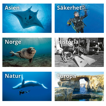
Asien
Säkerhet
Norge
Historia
Natur
Europa