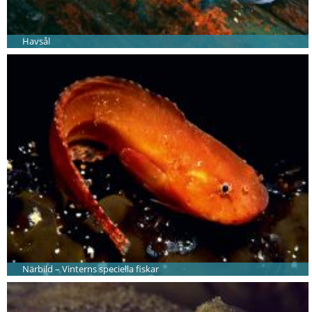
Havsål
Närbild – Vinterns speciella fiskar