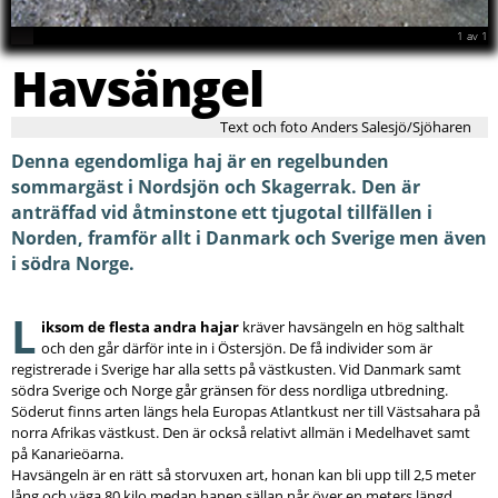
1
av
1
Havsängel
Text och foto Anders Salesjö/Sjöharen
Denna egendomliga haj är en regelbunden
sommargäst i Nordsjön och Skagerrak. Den är
anträffad vid åtminstone ett tjugotal tillfällen i
Norden, framför allt i Danmark och Sverige men även
i södra Norge.
L
iksom de flesta andra hajar
kräver havsängeln en hög salthalt
och den går därför inte in i Östersjön. De få individer som är
registrerade i Sverige har alla setts på västkusten. Vid Danmark samt
södra Sverige och Norge går gränsen för dess nordliga utbredning.
Söderut finns arten längs hela Europas Atlantkust ner till Västsahara på
norra Afrikas västkust. Den är också relativt allmän i Medelhavet samt
på Kanarieöarna.
Havsängeln är en rätt så storvuxen art, honan kan bli upp till 2,5 meter
lång och väga 80 kilo medan hanen sällan når över en meters längd.