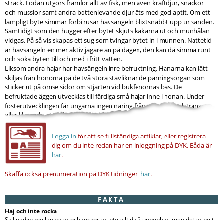
sträck. Födan utgörs framför allt av fisk, men även kräftdjur, snäckor
och musslor samt andra bottenlevande djur äts med god aptit. Om ett
lämpligt byte simmar förbi rusar havsängeln blixtsnabbt upp ur sanden.
Samtidigt som den hugger efter bytet skjuts käkarna ut och munhålan
vidgas. På så vis skapas ett sug som tvingar bytet in i munnen. Nattetid
är havsängeln en mer aktiv jägare än på dagen, den kan då simma runt
och söka byten till och med i fritt vatten.
Liksom andra hajar har havsängeln inre befruktning. Hanarna kan lätt
skiljas från honorna på de två stora stavliknande parningsorgan som
sticker ut på ömse sidor om stjärten vid bukfenornas bas. De
befruktade äggen utvecklas till färdiga små hajar inne i honan. Under
fosterutvecklingen får ungarna ingen näring från någon navelsträng
eller liknande utan de livnär sig...
Logga in
för att se fullständiga artiklar, eller registrera
dig om du inte redan har en inloggning på DYK.
Båda är
här
.
Skaffa också prenumeration på DYK tidningen
här
.
FAKTA
Haj och inte rocka
Skillnaden mellan hajar och rockor är inte alltid så uppenbar, men det är helt