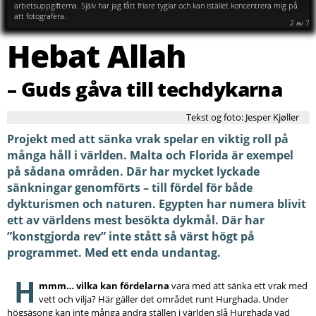
av det tjocka tågvirket.
arbetsuppgifterna. Själv har jag fått friare tyglar och kan istället koncentrera mig på
att fotografera.
2
av
7
Hebat Allah
– Guds gåva till techdykarna
Tekst og foto: Jesper Kjøller
Projekt med att sänka vrak spelar en viktig roll på
många håll i världen. Malta och Florida är exempel
på sådana områden. Där har mycket lyckade
sänkningar genomförts – till fördel för både
dykturismen och naturen. Egypten har numera blivit
ett av världens mest besökta dykmål. Där har
”konstgjorda rev” inte stått så värst högt på
programmet. Med ett enda undantag.
H
mmm… vilka kan fördelarna
vara med att sänka ett vrak med
vett och vilja? Här gäller det området runt Hurghada. Under
högsäsong kan inte många andra ställen i världen slå Hurghada vad