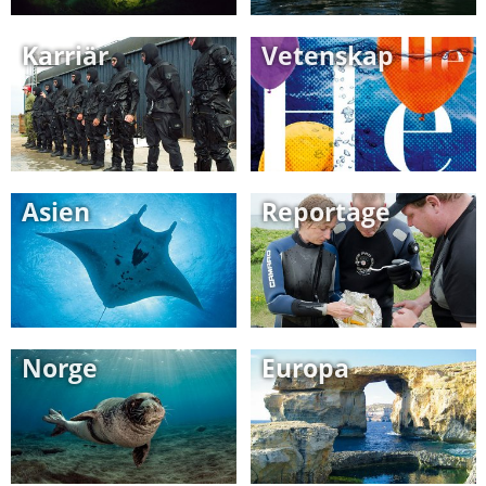
Karriär
Vetenskap
Asien
Reportage
Norge
Europa