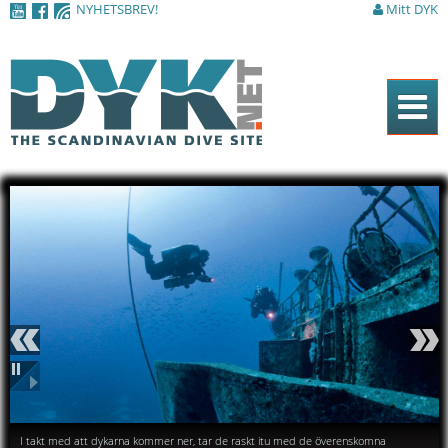
NYHETSBREV!
Mitt DYK
Hoppa till
huvudinnehåll
Hem
Tidningen
Nyheter
Artiklar
DYK Guiden
Shop
Föregående
Nästa
Kontakt
Pausa
Sök
Det är hårt slit att skära
I takt med att dykarna kommer ner, tar de raskt itu med de överenskomna