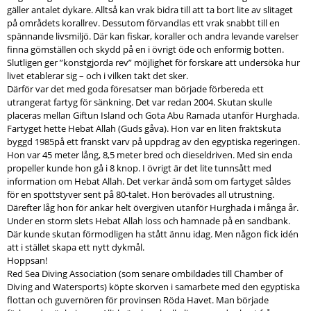
gäller antalet dykare. Alltså kan vrak bidra till att ta bort lite av slitaget
på områdets korallrev. Dessutom förvandlas ett vrak snabbt till en
spännande livsmiljö. Där kan fiskar, koraller och andra levande varelser
finna gömställen och skydd på en i övrigt öde och enformig botten.
Slutligen ger ”konstgjorda rev” möjlighet för forskare att undersöka hur
livet etablerar sig – och i vilken takt det sker.
Därför var det med goda föresatser man började förbereda ett
utrangerat fartyg för sänkning. Det var redan 2004. Skutan skulle
placeras mellan Giftun Island och Gota Abu Ramada utanför Hurghada.
Fartyget hette Hebat Allah (Guds gåva). Hon var en liten fraktskuta
byggd 1985på ett franskt varv på uppdrag av den egyptiska regeringen.
Hon var 45 meter lång, 8,5 meter bred och dieseldriven. Med sin enda
propeller kunde hon gå i 8 knop. I övrigt är det lite tunnsått med
information om Hebat Allah. Det verkar ändå som om fartyget såldes
för en spottstyver sent på 80-talet. Hon berövades all utrustning.
Därefter låg hon för ankar helt övergiven utanför Hurghada i många år.
Under en storm slets Hebat Allah loss och hamnade på en sandbank.
Där kunde skutan förmodligen ha stått ännu idag. Men någon fick idén
att i stället skapa ett nytt dykmål.
Hoppsan!
Red Sea Diving Association (som senare ombildades till Chamber of
Diving and Watersports) köpte skorven i samarbete med den egyptiska
flottan och guvernören för provinsen Röda Havet. Man började