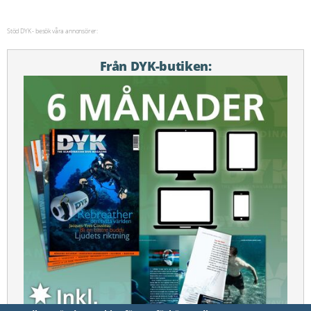
Stöd DYK - besök våra annonsörer:
Från DYK-butiken: