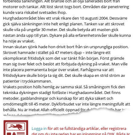
förbereda sänkningen. Allt bränsle och all olja sanerades bort från
motorer och tankar. Allt löst skrot togs bort. Områden där penetrering
kunde vara riskabel svetsades ihop.
Hurghadaområdet blev ett vrak rikare den 10 augusti 2004. Dessvärre
gick själva sänkningen inte helt enligt planen. Tanken var att skrovet
skulle vila på ungefär 30 meter. Det skulle betyda att masten gick
nästan ända upp till ytan. Dykare på alla erfarenhetsnivåer skulle kunna
ha nöje av vraket.
Innan skutan sjönk hade hon drivit bort från sin ursprungliga position.
Skrovet hamnade i stället på 47 meters djup – inte längre ett
okomplicerat fritidsdyk som det var tänkt från början. Först grämde
man sig över felet och beslöt att förbjuda dykning på vraket. Man ville
inte placera permanenta bojar över vraket. Farhågorna var att
fritidsdykare skulle börja ta sig dit. Det skulle skapa en strid ström av
patienter i tryckkammaren.
Vrakets position hölls hemlig av samma skäl. Så småningom fick den
tekniska dykningen stadigt fotfäste i Hurghadaområdet. Det finns
metoder, gasblandningar och kunskap för att dyka säkert och
omdömesgillt till 45 meter. Dykförbudet var inte längre meningsfullt att
behålla. Nu är Hebat Allah officiellt öppnad för dykning. Hittills har inte
många dyk genomförts på platsen. Bland...
Logga in
för att se fullständiga artiklar, eller registrera
dig om du inte redan har en inloggning på DYK.
Båda är