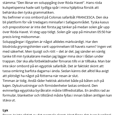
stämma: ”Den liknar en soluppgång över Röda Havet”. Hans röda
kulspetspenna hade satt tydliga spår i mina hjälplösa försök att
behärska den tyska grammatiken.
Nu befinner vi oss ombord på Colonas safaribåt FRANCESCA. Den ska
bli plattform för vår tredagars minisafari i Safagaområdet. Tyska kasus
och prepositioner är inte det första jag tänker på medan solen går upp
över Röda Havet. Vi steg upp tidigt. Solen går upp på minuten 05:50 här
precis kring midsommar.
Soluppgångar i Egypten är något alldeles märkvärdigt. Har den
blodröda gryningshimlen varit upprinnelsen till havets namn? Ingen vet
med säkerhet. Men tjusigt och rött – det är det. Jag sänder en vänlig
tanke till min tyskalärare medan jag lägger mina skor i lådan under
trappan. Där ska alla fotbeklädnader förvaras tills vi är tillbaka. Man bär
inte skor ombord på en egyptisk safaribåt. Det är faktiskt skönt att
tassa omkring barfota dagarna i ända. Sedan känns det alltid lika avigt
att plötsligt ha något på fötterna när resan är slut.
Timman är tidig. Ändå råder hektisk aktivitet både på båten och på
kajen. Dykutrustningar och förnödenheter lastas ombord. Den
evinnerliga egyptiska byråkratin måste tillfredsställas. En ändlös rad av
formulär, blanketter och tillstånd måste fyllas i innan båten äntligen kan
stäva ut.
Lyx
Resan är inte riktigt av det normala slaget. Visst finns det även ”vanliga”