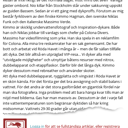
gäster ombord. Nio killar från Stockholm står under sakkunnig uppsikt
av guiden Bassem. Sedan är vi ett gäng med dykproffs. Förutom av mig
består fyrklövern av den finske Kimmo Hagman, den svenske Niklas
Funk och den italienske Massimo Verde.
Kimmo är skicklig undervattensfotograf och Inspiration-dykare. Både
han och Niklas jobbar till vardags som chefer på Colona Divers.
Massimo har videofilmning som yrke. Han ska spela in en reklamfilm
för Colona. Alla mina tre reskamrater har en sak gemensamt. De har
bott och arbetat vid Röda Havet i många år – men de får sällan tillfälle
att dyka. Det blir alltså en utpräglad VIP-resa… Vi dyker alla med
”utvidgade möjligheter” och utnyttjar båtens resurser med nitrox,
dubbelapparat och etappflaskor. Därför blir det långa dyk. Kimmo
dyker dessutom med rebreather och använder skoter.
Att dyka med dubbelapparat, ryggplatta och vingväst i Röda Havet är
en skön känsla. För det första ger det bra avvägning och stabil balans i
vattnet. För det andra är det stora gasförrådet en gigantisk fördel när
man ska fotografera. Inga problem med att bara hänga kvar tills man är
nöjd med bilderna. Gas har man massvis av. Dessutom är det i varje fall
inte vattentemperaturen som begränsar dyktiden så här kring
midsommar. Vattnets 29-30 grader går utan vidare att klara i
tremillimeters dräkt. Trots att dyken ofta drar iväg...
Logga in
för att se fullständiga artiklar, eller registrera