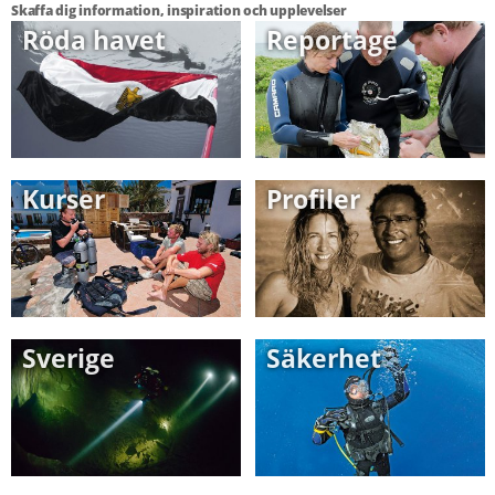
Skaffa dig information, inspiration och upplevelser
Röda havet
Reportage
Kurser
Profiler
Sverige
Säkerhet