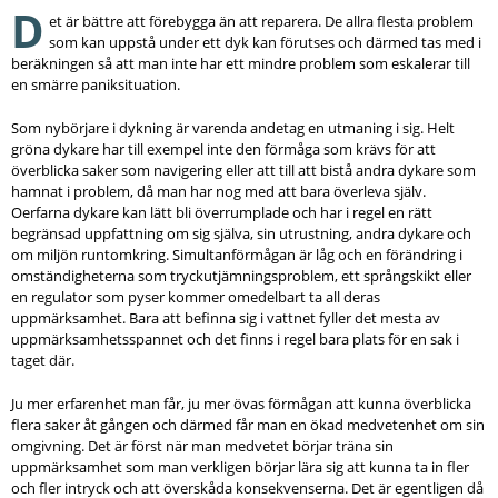
D
et är bättre att förebygga än att reparera. De allra flesta problem
som kan uppstå under ett dyk kan förutses och därmed tas med i
beräkningen så att man inte har ett mindre problem som eskalerar till
en smärre paniksituation.
Som nybörjare i dykning är varenda andetag en utmaning i sig. Helt
gröna dykare har till exempel inte den förmåga som krävs för att
överblicka saker som navigering eller att till att bistå andra dykare som
hamnat i problem, då man har nog med att bara överleva själv.
Oerfarna dykare kan lätt bli överrumplade och har i regel en rätt
begränsad uppfattning om sig själva, sin utrustning, andra dykare och
om miljön runtomkring. Simultanförmågan är låg och en förändring i
omständigheterna som tryckutjämningsproblem, ett språngskikt eller
en regulator som pyser kommer omedelbart ta all deras
uppmärksamhet. Bara att befinna sig i vattnet fyller det mesta av
uppmärksamhetsspannet och det finns i regel bara plats för en sak i
taget där.
Ju mer erfarenhet man får, ju mer övas förmågan att kunna överblicka
flera saker åt gången och därmed får man en ökad medvetenhet om sin
omgivning. Det är först när man medvetet börjar träna sin
uppmärksamhet som man verkligen börjar lära sig att kunna ta in fler
och fler intryck och att överskåda konsekvenserna. Det är egentligen då