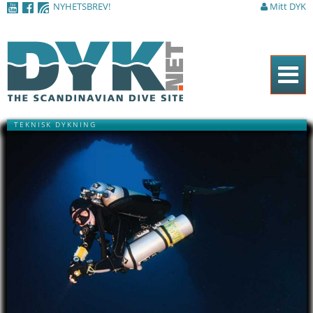
NYHETSBREV!
Mitt DYK
Hoppa till
huvudinnehåll
Hem
TEKNISK DYKNING
Tidningen
Nyheter
Artiklar
DYK Guiden
Shop
Kontakt
Sök