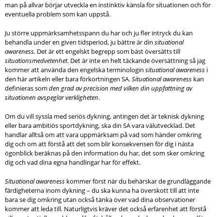
man på allvar börjar utveckla en instinktiv känsla för situationen och för
eventuella problem som kan uppstå.
Ju större uppmärksamhetsspann du har och ju fler intryck du kan
behandla under en given tidsperiod, ju bättre är din
situational
awareness.
Det är ett engelskt begrepp som bäst översätts till
situationsmedvetenhet
. Det är inte en helt täckande översättning så jag
kommer att använda den engelska terminologin
situational awareness
i
den här artikeln eller bara förkortningen SA.
Situational awareness
kan
definieras som
den grad av precision med vilken din uppfattning av
situationen avspeglar verkligheten
.
Om du vill syssla med seriös dykning, antingen det är teknisk dykning
eller bara ambitiös sportdykning, ska din SA vara välutvecklad. Det
handlar alltså om att vara uppmärksam på vad som händer omkring
dig och om att förstå att det som blir konsekvensen för dig i nästa
ögonblick beräknas på den information du har, det som sker omkring
dig och vad dina egna handlingar har för effekt.
Situational awareness
kommer först när du behärskar de grundläggande
färdigheterna inom dykning – du ska kunna ha överskott till att inte
bara se dig omkring utan också tänka över vad dina observationer
kommer att leda till. Naturligtvis kräver det också erfarenhet att förstå