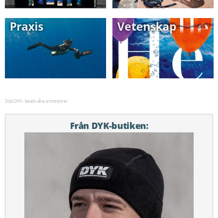
Praxis
Vetenskap
Stöd DYK - besök våra annonsörer:
Från DYK-butiken: