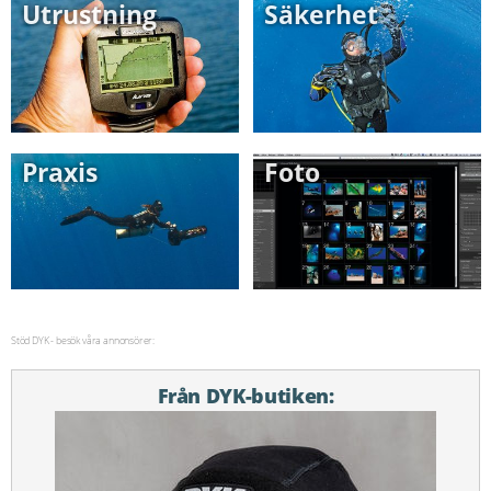
Utrustning
Säkerhet
Praxis
Foto
Stöd DYK - besök våra annonsörer:
Från DYK-butiken: