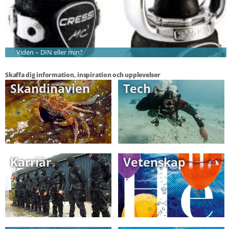
Viden – DIN eller min?
Skaffa dig information, inspiration och upplevelser
Skandinavien
Tech
Karriär
Vetenskap