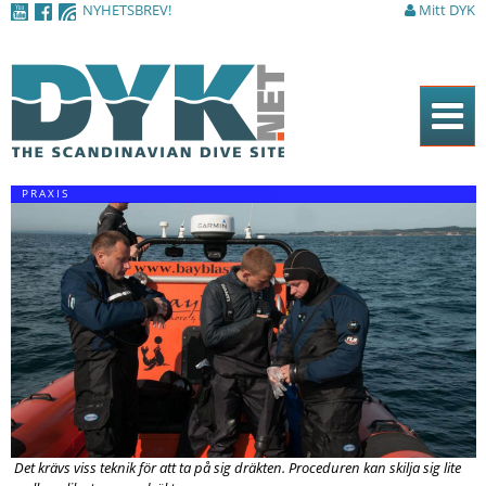
NYHETSBREV!
Mitt DYK
Hoppa till
huvudinnehåll
Hem
PRAXIS
Tidningen
Nyheter
Artiklar
DYK Guiden
Shop
Kontakt
Det krävs viss teknik för att ta på sig dräkten. Proceduren kan skilja sig lite
Sök