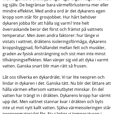
sig själv. De begränsar bara värmeförlusterna mer eller
mindre effektivt. Med andra ord är det dykarens egen
kropp som står för grovjobbet. Hur hårt behöver
dykaren jobba för att hålla sig varm? Inte helt
överraskande beror det först och främst på vattnets
temperatur. Men även andra faktorer: hur länge vi
vistats i vattnet, dräktens isoleringsförmåga, dykarens
kroppsbyggnad, förhållandet mellan fett och muskler,
graden av fysisk ansträngning och sist men inte minst
tillvänjningseffekten. Man vänjer sig vid att dyka i varmt
vatten. Ganska snart blir man rätt så frusen.
Låt oss tillverka en dykardräkt. Vi tar lite neopren och
lindar in dykaren i det. Ganska tätt. Nu blir det lättare att
hålla värmen eftersom vattenutbytet minskar. En del
vatten har trängt in i dräkten. Dykarens kropp har värmt
upp det. Men vattnet stannar kvar i dräkten och byts
inte ut mot nytt kallt vatten. Själva värmeisoleringen står
neoprenmaterialet för. Nu sänker vi temperaturen i