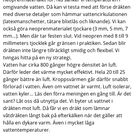
omgivande vatten. Då kan vi testa med att förse dräkten
med diverse detaljer som hämmar vattencirkulationen
(latexmanschetter, tätare blixtlås och liknande). Vi kan
också göra neoprenmaterialet tjockare (3 mm, 5 mm, 7
mm…). Men där tar festen slut. Vid neopren med 8 till 9
millimeters tjocklek går gränsen i praktiken. Sedan blir
dräkten inte längre tillräckligt smidig och flexibel. Vi
tvingas hitta på en ny strategi.
Vatten har cirka 800 gånger högre densitet än luft.
Därför leder det värme mycket effektivt. Hela 20 till 25
gånger bättre än luft. Kroppsvärmen går därför snabbt
förlorad i vatten. Även om vattnet är varmt. Luft isolerar,
vatten kyler… Läs den förra meningen en gång till. Är det
sant? Låt oss då utnyttja det. Vi byter ut vattnet i
dräkten mot luft. Då får vi en dräkt som lämnar
våtdräkten långt bak på efterkälken när det gäller att
hålla en dykare varm. Även i mycket låga
vattentemperaturer.