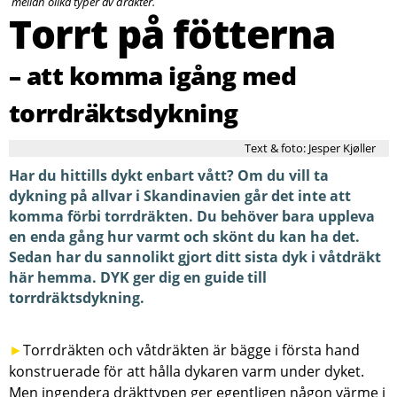
mellan olika typer av dräkter.
Torrt på fötterna
– att komma igång med
torrdräktsdykning
Text & foto: Jesper Kjøller
Har du hittills dykt enbart vått? Om du vill ta
dykning på allvar i Skandinavien går det inte att
komma förbi torrdräkten. Du behöver bara uppleva
en enda gång hur varmt och skönt du kan ha det.
Sedan har du sannolikt gjort ditt sista dyk i våtdräkt
här hemma. DYK ger dig en guide till
torrdräktsdykning.
►
Torrdräkten och våtdräkten är bägge i första hand
konstruerade för att hålla dykaren varm under dyket.
Men ingendera dräkttypen ger egentligen någon värme i