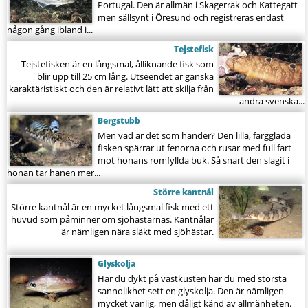
Portugal. Den är allmän i Skagerrak och Kattegatt
men sällsynt i Öresund och registreras endast
någon gång ibland i...
Tejstefisk
Tejstefisken är en långsmal, ålliknande fisk som
blir upp till 25 cm lång. Utseendet är ganska
karaktäristiskt och den är relativt lätt att skilja från
andra svenska...
Bergstubb
Men vad är det som händer? Den lilla, färgglada
fisken spärrar ut fenorna och rusar med full fart
mot honans romfyllda buk. Så snart den slagit i
honan tar hanen mer...
Större kantnål
Större kantnål är en mycket långsmal fisk med ett
huvud som påminner om sjöhästarnas. Kantnålar
är nämligen nära släkt med sjöhästar.
Glyskolja
Har du dykt på västkusten har du med största
sannolikhet sett en glyskolja. Den är nämligen
mycket vanlig, men dåligt känd av allmänheten.