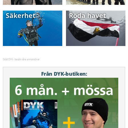
Säkerhet
Röda havet
Stöd DYK - besök våra annonsörer:
Från DYK-butiken: