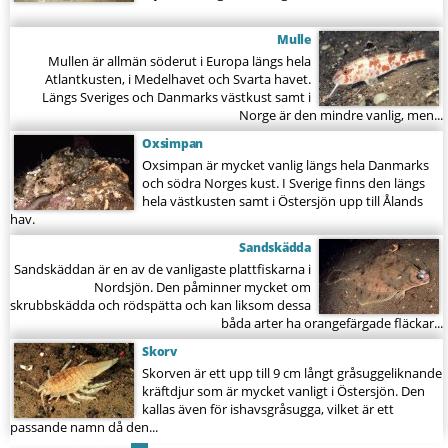
Mulle
Mullen är allmän söderut i Europa längs hela
Atlantkusten, i Medelhavet och Svarta havet.
Längs Sveriges och Danmarks västkust samt i
Norge är den mindre vanlig, men...
Oxsimpan
Oxsimpan är mycket vanlig längs hela Danmarks
och södra Norges kust. I Sverige finns den längs
hela västkusten samt i Östersjön upp till Ålands
hav.
Sandskädda
Sandskäddan är en av de vanligaste plattfiskarna i
Nordsjön. Den påminner mycket om
skrubbskädda och rödspätta och kan liksom dessa
båda arter ha orangefärgade fläckar...
Skorv
Skorven är ett upp till 9 cm långt gråsuggeliknande
kräftdjur som är mycket vanligt i Östersjön. Den
kallas även för ishavsgråsugga, vilket är ett
passande namn då den...