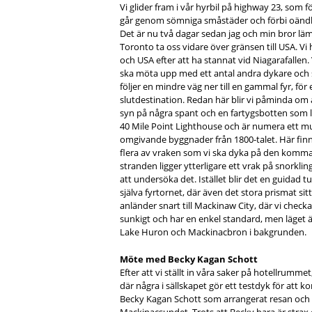
Vi glider fram i vår hyrbil på highway 23, som 
går genom sömniga småstäder och förbi oändl
Det är nu två dagar sedan jag och min bror läm
Toronto ta oss vidare över gränsen till USA. V
och USA efter att ha stannat vid Niagarafallen.
ska möta upp med ett antal andra dykare och s
följer en mindre väg ner till en gammal fyr, för e
slutdestination. Redan här blir vi påminda om a
syn på några spant och en fartygsbotten som lig
40 Mile Point Lighthouse och är numera ett 
omgivande byggnader från 1800-talet. Här finn
flera av vraken som vi ska dyka på den komma
stranden ligger ytterligare ett vrak på snorkli
att undersöka det. Istället blir det en guida
själva fyrtornet, där även det stora prismat sit
anländer snart till Mackinaw City, där vi check
sunkigt och har en enkel standard, men läget ä
Lake Huron och Mackinacbron i bakgrunden.
Möte med Becky Kagan Schott
Efter att vi ställt in våra saker på hotellrumm
där några i sällskapet gör ett testdyk för att k
Becky Kagan Schott som arrangerat resan och