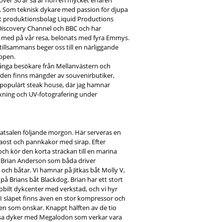
över 30 år så är hon en mycket erfaren
f. Som teknisk dykare med passion för djupa
t produktionsbolag Liquid Productions
 Discovery Channel och BBC och har
 med på vår resa, belönats med fyra Emmys.
tillsammans beger oss till en närliggande
ppen.
ånga besökare från Mellanvästern och
aden finns mängder av souvenirbutiker,
 populärt steak house, där jag hamnar
kning och UV-fotografering under
tmatsalen följande morgon. Här serveras en
iaost och pannkakor med sirap. Efter
 och kör den korta sträckan till en marina
ch Brian Anderson som båda driver
ch båtar. Vi hamnar på Jitkas båt Molly V,
 Brians båt Blackdog. Brian har ett stort
bilt dykcenter med verkstad, och vi hyr
I släpet finns även en stor kompressor och
 den som önskar. Knappt hälften av de tio
essa dyker med Megalodon som verkar vara