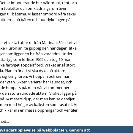
. Det är imponerande hur välordnat, rent och
tom toaletter och omklädningsrum även
gen till båtarna. Vi lastar ombord våra saker
rutinerna på båten och hur dykningen går
 vi sakta tuffar ut från Marinan. Så snart vi
e Huron är lite guppig den här dagen. Jitka
ojar som ligger en bit från varandra. Under
raktfartyg som förliste 1965 och tog 10 man
ka fartyget Topdalsfjord. Vraket är så stort
la. Planen är att vi ska dyka på aktern,
sig kring fören. Vi hoppar i och simmar
er ytan. Sikten varierar här i sundet, och
 hade hoppats på, men när vi kommer ner
 den stora rundade aktern. Vraket ligger på
n på 34 meters djup, där man kan se detaljer
rummen med högar av kalksten som rasat ut. Vi
ch kikar in i en massa öppningar och ventiler
med...
darupplevelse på webbplatsen. Genom att