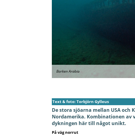
Barken Arabia
Text & foto: Torbjörn Gylleus
De stora sjöarna mellan USA och K
Nordamerika. Kombinationen av väl
dykningen här till något unikt.
På väg norrut