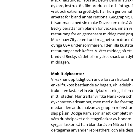
Mackinacsundet. Trots att Becky bara är strax 
dykare, instruktör, filmproducent och fotogra
vrak och extrema grottdyk, har hon genom sit
arbetat för bland annat National Geographic,
tillsammans med sin make Dave, som också är
Becky berättar om planen för veckan, innan vi 
restaurang för en gemensam middag med gru
Mackinaw City är en turistmagnet som drar m
övriga USA under sommaren. I den lilla kustst
restauranger och kaféer. Vi äter middag på ett
bredvid Becky, så det blir mycket snack om dy
middagen.
Mobilt dykcenter
Vi vaknar upp tidigt och är de första i frukos
enkel frukost bestående av bagels, Philadelph
frukosten lastar vi in vår dykutrustning i bilen
mitt i staden. Här träffar vi Jitka Hanakova o
dykcharterverksamhet, men med olika företag o
medan den andra halvan av guppen mönstrar på
släp på sin Dodge Ram, som är ett komplett mo
våra dubbelpaket och stageflaskor av honom. 
syrgasflaskor, så han blandar även Nitrox till
deltagarna använder rebreathers, och alla d