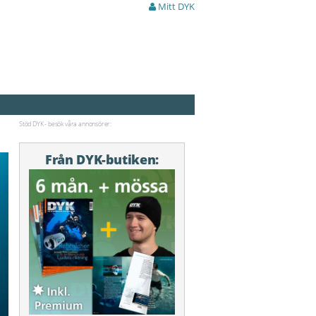
Mitt DYK
Stöd DYK - besök våra annonsörer:
Från DYK-butiken: