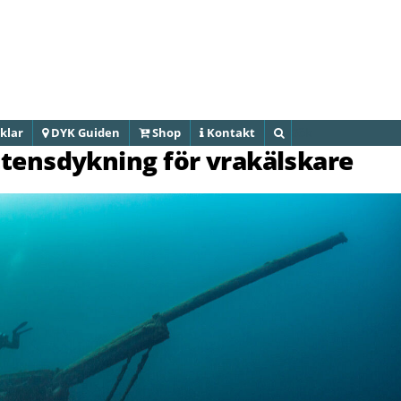
Hoppa till
huvudinnehåll
klar
DYK Guiden
Shop
Kontakt
Sök
ttensdykning för vrakälskare