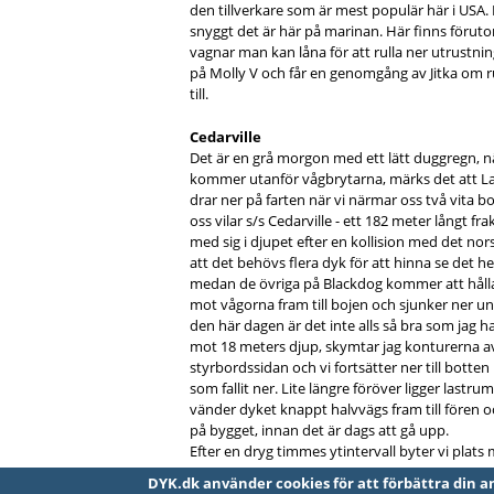
den tillverkare som är mest populär här i USA
snyggt det är här på marinan. Här finns föru
vagnar man kan låna för att rulla ner utrustnin
på Molly V och får en genomgång av Jitka om 
till.
Cedarville
Det är en grå morgon med ett lätt duggregn, när
kommer utanför vågbrytarna, märks det att Lak
drar ner på farten när vi närmar oss två vita b
oss vilar s/s Cedarville - ett 182 meter långt f
med sig i djupet efter en kollision med det nors
att det behövs flera dyk för att hinna se det he
medan de övriga på Blackdog kommer att hålla 
mot vågorna fram till bojen och sjunker ner und
den här dagen är det inte alls så bra som jag
mot 18 meters djup, skymtar jag konturerna av
styrbordssidan och vi fortsätter ner till botte
som fallit ner. Lite längre föröver ligger last
vänder dyket knappt halvvägs fram till fören o
på bygget, innan det är dags att gå upp.
Efter en dryg timmes ytintervall byter vi plats 
DYK.dk använder cookies för att förbättra din använ