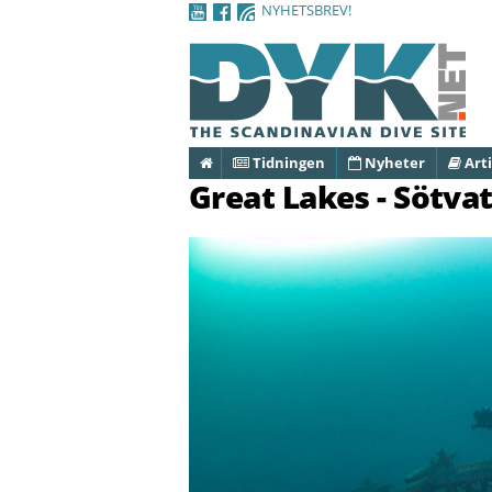
NYHETSBREV!
Hem
Tidningen
Nyheter
Arti
Great Lakes - Sötva