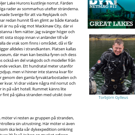
följer Lake Hurons kustlinje norrut. Färden
iga rader av sommarhus utefter stränderna.
nade Sverige för att via Reykjavik och
i har redan hunnit få en glimt av både Kanada
 Vi är nu på väg mot Mackinaw City, där vi
tanna i fem nätter. Jag svänger höger och
tt sista stopp innan vi anländer till vår
lla de vrak som finns i området, då vi får
ger alldeles i strandkanten. Platsen kallas
museum, där man kan besöka fyren och dess
s också en del vrakgods och modeller från
nde veckan. Ett hundratal meter utanför
ngsdjup, men vi hinner inte stanna kvar för
d tur genom den gamla fyrvaktarbostaden och
ter kvar. Vi drar vidare några mil norrut och
ar in på vårt hotell. Rummet känns lite
r fint på själva stranden med utsikt över
Torbjörn Gylleus
et, möter vi resten av gruppen på stranden,
ontrollera sin utrustning. Här möter vi även
 som ska leda vår dykexpedition omkring