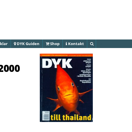
Hoppa till
huvudinnehåll
klar
DYK Guiden
Shop
Kontakt
Sök
2000