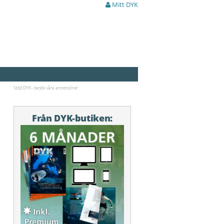
Mitt DYK
Stöd DYK - besök våra annonsörer:
Från DYK-butiken: