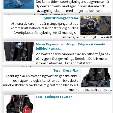
Det fanns tider i sportdykningens begynnelse när
dykvästar överhuvudtaget inte existerade och
”avvägning” skedde med lungorna. Men sedan
första avvägningsvästen (BCD:n)...
DYK #74
Dykutrustning för resor
Att vara dykare innebär många gånger att du
kommer att behöva resa för att ta dig till dina
favoritplatser för dykning. Att få med sig sin
utrustning, och samtidigt...
DYK #69
Mares Pegasus mot Halcyon Eclipse – italienskt
fullblod kontra...
Vingvästar har huvuddelen av sin lyftförmåga bak
på ryggen. Det ger många fördelar. Du blir mera
strömlinjeformad. Du har bröstet fritt.
Konventionella jackvästar...
Test – Cressi Flex
Egentligen är en avvägningsväst en ganska enkel
och lågteknologisk konstruktion. Icke desto
mindre skickar tillverkarna mig testmodeller av allt
mer komplexa och därmed...
Test – Scubapro Equator