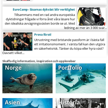
EuroCamp– läsarnas dykväst blir verklighet
Tillsammans med en rad andra europeiska
dyktidningar frågade vi förra året våra läsare hur
den idealiska avvägningsvästen borde se ut. Med
ledning av mer än 3 000 svar...
Prova först!
Utrustning med bristande passform är i bästa fall
ett irritationsmoment. I värsta fall kan den utgöra
en säkerhetsrisk. Tänker du köpa eller hyra väst?
Oavsett vilket...
Skaffa dig information, inspiration och upplevelser
Norge
Portfolio
Asien
Historia