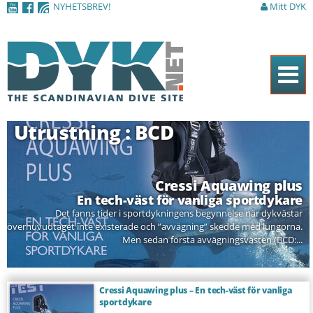
NYHETSBREV!
Mitt DYK
Hoppa till
huvudinnehåll
Hem
Utrustning : BCD
Tidningen
Nyheter
Cressi Aquawing plus
Artiklar
En tech-väst för vanliga sportdykare
Det fanns tider i sportdykningens begynnelse när dykvästar
DYK Guiden
överhuvudtaget inte existerade och ”avvägning” skedde med lungorna.
Men sedan första avvägningsvästen (BCD:...
Shop
Kontakt
Cressi Aquawing plus – En tech-väst för vanliga
sportdykare
Sök