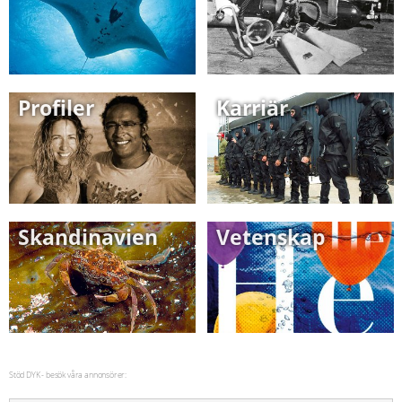
Profiler
Karriär
Skandinavien
Vetenskap
Stöd DYK - besök våra annonsörer: