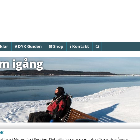
Hoppa till
huvudinnehåll
klar
DYK Guiden
Shop
Kontakt
Sök
om igång
DK
ftare i Norge än i Sverige. Det vill säga om man inte räknar de gånger