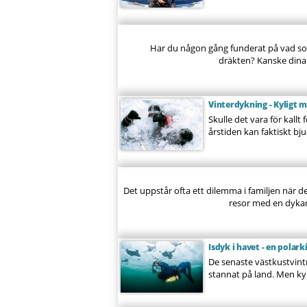
Har du någon gång funderat på vad som 
dräkten? Kanske dina f
Vinterdykning - Kyligt 
Skulle det vara för kallt
årstiden kan faktiskt bj
Det uppstår ofta ett dilemma i familjen när de
resor med en dykare
Isdyk i havet - en pola
De senaste västkustvintr
stannat på land. Men kyl