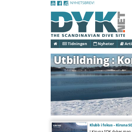
NYHETSBREV!
Hem
Tidningen
Nyheter
Arti
Utbildning : K
Klubb i fokus – Kiruna S
I Kiruna SDK dyker man o