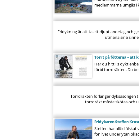
medlemmarna umgås i kl
Fridykning är att ta ett djupt andetag och ge 
utmana sina sinnen
Torrt på fötterna – at
Har du hittills dykt enb
förbi torrdräkten. Du b
Torrdräkten förlänger dyksäsongen til
torrdräkt måste skötas och un
Fridykaren Steffen Krus
Steffen har alltid älska
för livet under ytan ökad