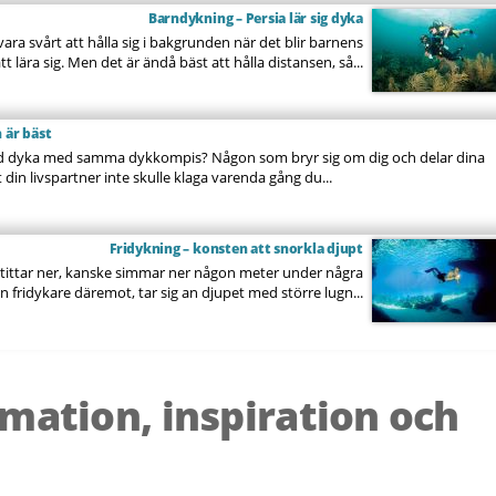
Barndykning – Persia lär sig dyka
vara svårt att hålla sig i bakgrunden när det blir barnens
att lära sig. Men det är ändå bäst att hålla distansen, så...
 är bäst
ltid dyka med samma dykkompis? Någon som bryr sig om dig och delar dina
 din livspartner inte skulle klaga varenda gång du...
Fridykning – konsten att snorkla djupt
 tittar ner, kanske simmar ner någon meter under några
n fridykare däremot, tar sig an djupet med större lugn...
rmation, inspiration och