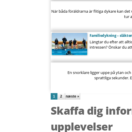
När båda föräldrarna är flitiga dykare kan det 
tur 
Familiedykning – släkten
Längtar du efter att al
intressen? Önskar du att
En snorklare ligger uppe på ytan och
sprattliga sekunder. E
Sidor
1
2
næste »
Skaffa dig info
upplevelser