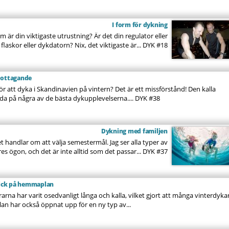
I form för dykning
är din viktigaste utrustning? Är det din regulator eller
laskor eller dykdatorn? Nix, det viktigaste är...
DYK #18
mottagande
 för att dyka i Skandinavien på vintern? Det är ett missförstånd! Den kalla
uda på några av de bästa dykupplevelserna....
DYK #38
Dykning med familjen
t handlar om att välja semestermål. Jag ser alla typer av
s ögon, och det är inte alltid som det passar...
DYK #37
rkick på hemmaplan
arna har varit osedvanligt långa och kalla, vilket gjort att många vinterdyka
an har också öppnat upp för en ny typ av...