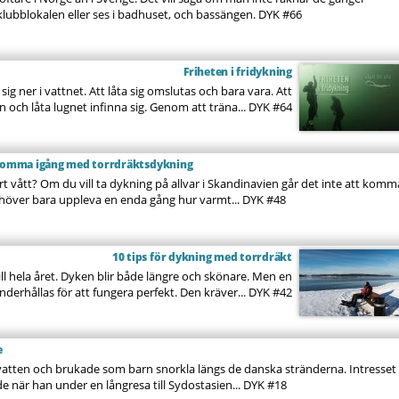
ubblokalen eller ses i badhuset, och bassängen.
DYK #66
Friheten i fridykning
sig ner i vattnet. Att låta sig omslutas och bara vara. Att
 och låta lugnet infinna sig. Genom att träna...
DYK #64
t komma igång med torrdräktsdykning
art vått? Om du vill ta dykning på allvar i Skandinavien går det inte att komm
ehöver bara uppleva en enda gång hur varmt...
DYK #48
10 tips för dykning med torrdräkt
l hela året. Dyken blir både längre och skönare. Men en
derhållas för att fungera perfekt. Den kräver...
DYK #42
e
t vatten och brukade som barn snorkla längs de danska stränderna. Intresset
e när han under en långresa till Sydostasien...
DYK #18