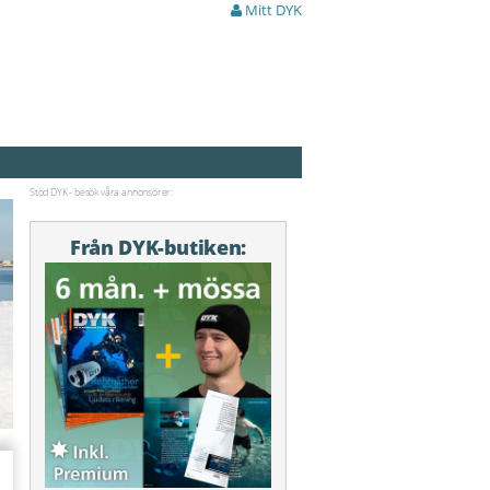
Mitt DYK
Stöd DYK - besök våra annonsörer:
Från DYK-butiken: