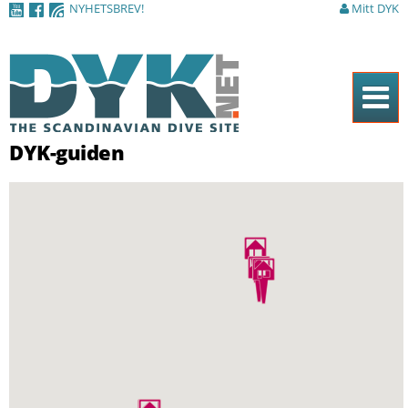
NYHETSBREV!
Mitt DYK
Hoppa till
huvudinnehåll
Hem
DYK-guiden
Tidningen
Nyheter
Artiklar
DYK Guiden
Shop
Kontakt
Sök