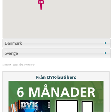
Danmark
Sverige
Stöd DYK - besök våra annonsörer:
Från DYK-butiken: