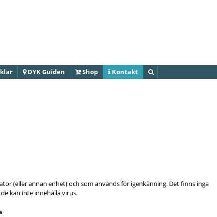
Hoppa till
huvudinnehåll
klar
DYK Guiden
Shop
Kontakt
Sök
 dator (eller annan enhet) och som används för igenkänning. Det finns inga
de kan inte innehålla virus.
s