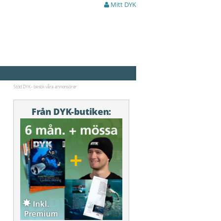
Mitt DYK
Stöd DYK - besök våra annonsörer:
Från DYK-butiken: