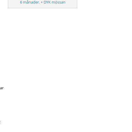
6 månader. + DYK mössan
lar
t