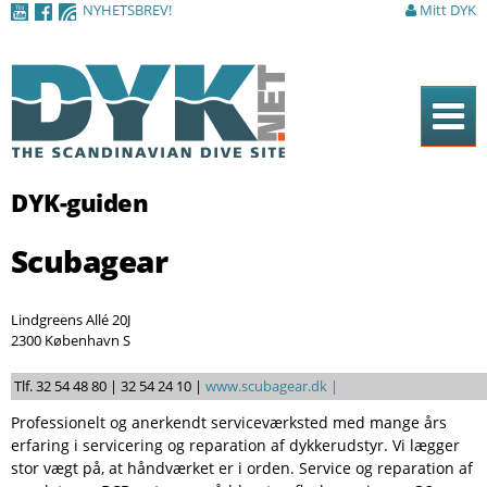
NYHETSBREV!
Mitt DYK
Hoppa till
huvudinnehåll
Hem
DYK-guiden
Tidningen
Scubagear
Nyheter
Artiklar
Lindgreens Allé 20J
2300 København S
DYK Guiden
Tlf. 32 54 48 80 | 32 54 24 10 |
Shop
www.scubagear.dk |
Professionelt og anerkendt serviceværksted med mange års
Kontakt
erfaring i servicering og reparation af dykkerudstyr. Vi lægger
stor vægt på, at håndværket er i orden. Service og reparation af
Sök