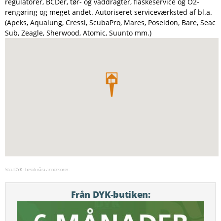
regulatorer, BCDer, tør- og våddragter, flaskeservice og O2-
rengøring og meget andet. Autoriseret serviceværksted af bl.a.
(Apeks, Aqualung, Cressi, ScubaPro, Mares, Poseidon, Bare, Seac
Sub, Zeagle, Sherwood, Atomic, Suunto mm.)
Stöd DYK - besök våra annonsörer:
Från DYK-butiken: