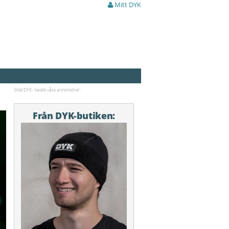
Mitt DYK
Stöd DYK - besök våra annonsörer:
Från DYK-butiken: