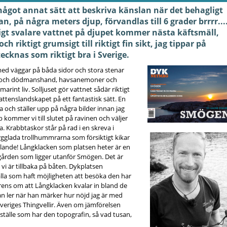
något annat sätt att beskriva känslan när det behagligt
n, på några meters djup, förvandlas till 6 grader brrrr...
ligt svalare vattnet på djupet kommer nästa käftsmäll,
ch riktigt grumsigt till riktigt fin sikt, jag tippar på
ecknas som riktigt bra i Sverige.
med väggar på båda sidor och stora stenar
iga och dödmanshand, havsanemoner och
rint liv. Solljuset gör vattnet sådär riktigt
tenslandskapet på ett fantastisk sätt. En
va och ställer upp på några bilder innan jag
 kommer vi till slutet på ravinen och väljer
. Krabbtaskor står på rad i en skreva i
gglada trollhummrarna som försiktigt kikar
rålande! Långklacken som platsen heter är en
gården som ligger utanför Smögen. Det är
r vi är tillbaka på båten. Dykplatsen
la som haft möjligheten att besöka den har
ens om att Långklacken kvalar in bland de
n ler när han märker hur nöjd jag är med
veriges Thingvellir. Även om jämförelsen
 ställe som har den topografin, så vad tusan,