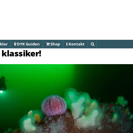
Hoppa till
huvudinnehåll
klar
DYK Guiden
Shop
Kontakt
Sök
klassiker!