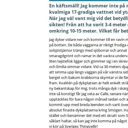
En käftsmäll! Jag kommer inte på 
kvalmiga 17-gradiga vattnet vid yta
När jag väl vant mig vid det betyd
sikten! Från att ha varit 3-4 meter o
omkring 10-15 meter. Vilket får bet
Jag dyker vidare ner och kommer till en ravin 
på botten. De båda väggarna är riktigt frod
solsjöstjärnor trängs med sjöborrar och annat ma
smaragdgrönt och ramar in det vackra undervat
liten tejstefisk ligger och gömmer sig i en skre
och Emilia simmar vidare. Vid ca 30 meters djup
att simma upp längs väggen på vår vänstra sida
berget och bakom krabborna skymtar vi de fär
fram. Kvalitén på dykplatsen är helt enkelt st
ny bekantskap för mig, trots många dyk i skär
inte så konstigt får jag veta av Calle, senare nä
upptäcktes för bara någon månad sedan och al
kommit upp med breda leenden och varit över
absolut finaste dykplatserna kring Smögen. Ha
stället och benämner det med ett skratt som S
såklart haltar, så kan jag inte komma på något
vi kör på Sveriges Thingvellir!