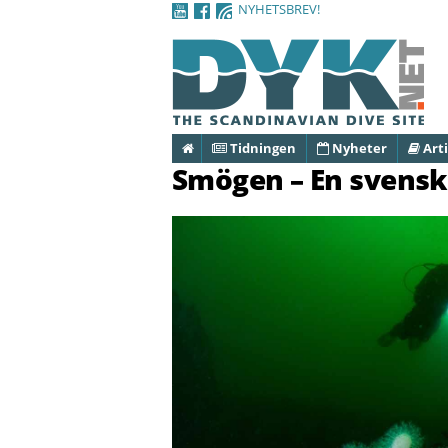
NYHETSBREV!
Hem
Tidningen
Nyheter
Arti
Smögen – En svensk 