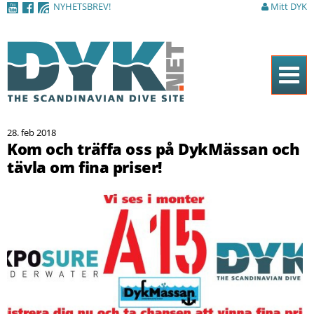
NYHETSBREV!
Mitt DYK
Hoppa till
huvudinnehåll
Hem
28. feb 2018
Tidningen
Kom och träffa oss på DykMässan och
tävla om fina priser!
Nyheter
Artiklar
DYK Guiden
Shop
Kontakt
Sök