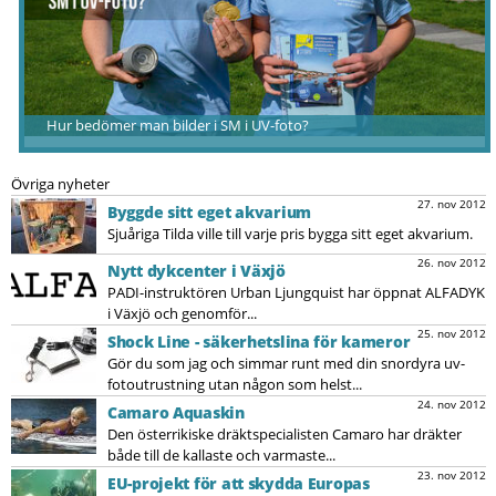
Hur bedömer man bilder i SM i UV-foto?
Övriga nyheter
27. nov 2012
Byggde sitt eget akvarium
Sjuåriga Tilda ville till varje pris bygga sitt eget akvarium.
26. nov 2012
Nytt dykcenter i Växjö
PADI-instruktören Urban Ljungquist har öppnat ALFADYK
i Växjö och genomför...
25. nov 2012
Shock Line - säkerhetslina för kameror
Gör du som jag och simmar runt med din snordyra uv-
fotoutrustning utan någon som helst...
24. nov 2012
Camaro Aquaskin
Den österrikiske dräktspecialisten Camaro har dräkter
både till de kallaste och varmaste...
23. nov 2012
EU-projekt för att skydda Europas