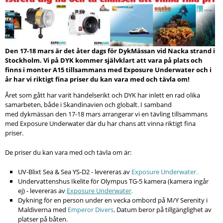
Den 17-18 mars är det åter dags för DykMässan vid Nacka strand i
Stockholm. Vi på DYK kommer självklart att vara på plats och
finns i monter A15 tillsammans med Exposure Underwater och i
år har vi riktigt fina priser du kan vara med och tävla om!
Året som gått har varit händelserikt och DYK har inlett en rad olika
samarbeten, både i Skandinavien och globalt. I samband
med
dykmässan den 17-18 mars arrangerar vi en tävling tillsammans
med Exposure Underwater där du har chans att vinna riktigt fina
priser.
De priser du kan vara med och tävla om är:
UV-Blixt Sea & Sea YS-D2 - levereras av
Exposure Underwater
.
Undervattenshus Ikelite för Olympus TG-5 kamera (kamera ingår
ej) - levereras av
Exposure Underwater
.
Dykning för en person under en vecka ombord på M/Y Serenity i
Maldiverna med
Emperor Divers
. Datum beror på tillgänglighet av
platser på båten.