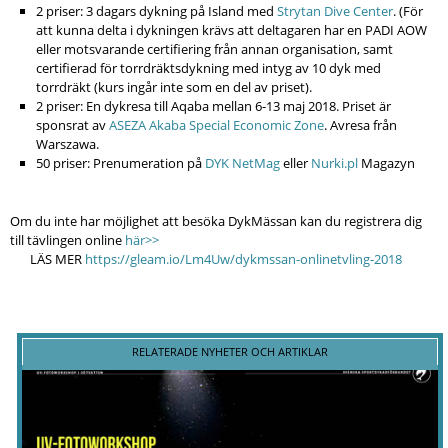
2 priser: 3 dagars dykning på Island med
Strytan Dive Center
. (För
att kunna delta i dykningen krävs att deltagaren har en PADI AOW
eller motsvarande certifiering från annan organisation, samt
certifierad för torrdräktsdykning med intyg av 10 dyk med
torrdräkt (kurs ingår inte som en del av priset).
2 priser: En dykresa till Aqaba mellan 6-13 maj 2018. Priset är
sponsrat av
ASEZA Akaba Special Economic Zone
. Avresa från
Warszawa.
50 priser: Prenumeration på
DYK NetMag
eller
Nurki.pl
Magazyn
Om du inte har möjlighet att besöka DykMässan kan du registrera dig
till tävlingen online
här>>
LÄS MER
https://gleam.io/Lm4Uw/dykmssan-onlinetvling-2018
RELATERADE NYHETER OCH ARTIKLAR