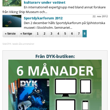
kulturarv under vattnet
En internationell expertgrupp med bland annat forskare
från Viking Ship Museum och...
22. nov 2012
Sportdykarforum 2012
Den 2 december hålls Sportdykarforum på Sjöhistoriska
museet i Stockholm. Seminariet...
Sidor
« første
« forrige
1
2
3
4
5
6
7
8
Stöd DYK - besök våra annonsörer:
Från DYK-butiken: