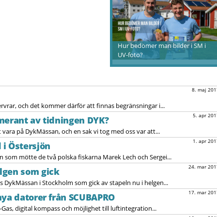
Hur bedömer man bilder i SM i
UV-foto?
8. maj 201
ervrar, och det kommer därför att finnas begränsningar i...
5. apr 201
merant av tidningen DYK?
t vara på DykMässan, och en sak vi tog med oss var att...
1. apr 201
i Östersjön
yn som mötte de två polska fiskarna Marek Lech och Sergei...
24. mar 201
lgen som gick
es DykMässan i Stockholm som gick av stapeln nu i helgen...
17. mar 201
 nya datorer från SCUBAPRO
Gas, digital kompass och möjlighet till luftintegration...