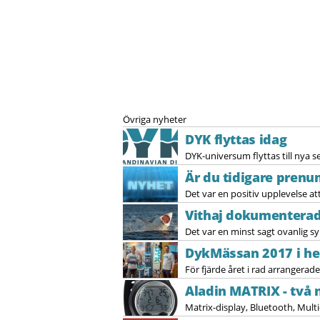
Övriga nyheter
DYK flyttas idag
DYK-universum flyttas till nya s
Är du tidigare prenu
Det var en positiv upplevelse at
Vithaj dokumenterad 
Det var en minst sagt ovanlig s
DykMässan 2017 i he
För fjärde året i rad arrangerad
Aladin MATRIX - två
Matrix-display, Bluetooth, Multi-