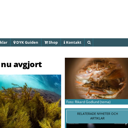
Hoppa till
huvudinnehåll
klar
DYK Guiden
Shop
Kontakt
Sök
 nu avgjort
Foto: Rikard Godlund (tema)
RELATERADE NYHETER OCH
ARTIKLAR