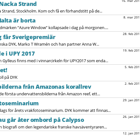
16. mar 201
Nacka Strand
 Strand, Stockholm. Kom och få en förhandstitt på de...
8. mar 201
alta är borta
ndmärken “Azure Window” kollapsade i dag på morgonen....
28. feb 201
g får Sverigepremiär
enska DYK, Marko T Wramén och han partner Anna W...
19. feb 201
e i UPY 2017
 Gylleus finns med i vinnarcirkeln för UPY2017 som enda...
5. feb 201
et!
oll på DYK
2. feb 201
ilderna från Amazonas korallrev
 de första undervattensbilderna från Amazon reef, ett...
29. jan 201
fotoseminarium
dags för årets vrakfotoseminarium. DYK kommer att finnas...
26. jan 201
au går åter ombord på Calypso
en biografi om den legendariske franske havsäventyraren...
12. jan 201