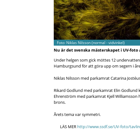
Foto: Niklas Nilsson (normal - vidvinkel)
Nu är det svenska mästerskapet i UV-foto 
Under helgen som gick möttes 12 undervattens
Hamburgsund för att göra upp om segern i åre
Niklas Nilsson med parkamrat Catarina Jostéus
Rikard Godlund med parkamrat Elin Godlund
Ehrenström med parkamrat Kjell Williamsson 
brons.
Årets tema var symmetri.
LÄS MER
http://www.ssdf.se/UV-foto/tavl