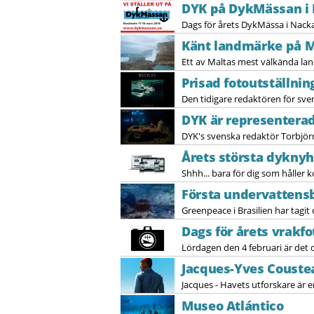
DYK på DykMässan i 
Dags för årets DykMässa i Nacka
Känt landmärke på M
Ett av Maltas mest välkända la
Prisad fotoutställnin
Den tidigare redaktören för sv
DYK är representerad
DYK's svenska redaktör Torbjörn
Årets största dyknyh
Shhh... bara för dig som håller k
Första undervattensb
Greenpeace i Brasilien har tagit
Dags för årets vrak
Lördagen den 4 februari är det 
Jacques-Yves Couste
Jacques - Havets utforskare är 
Museo Atlántico