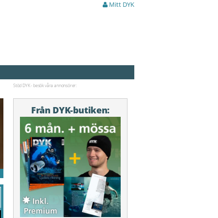
Mitt DYK
Stöd DYK - besök våra annonsörer:
Från DYK-butiken: