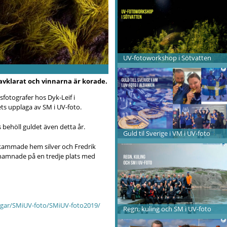
UV-fotoworkshop i Sötvatten
avklarat och vinnarna är korade.
fotografer hos Dyk-Leif i
ts upplaga av SM i UV-foto.
 behöll guldet även detta år.
Guld til Sverige i VM i UV-foto
 kammade hem silver och
Fredrik
hamnade på en tredje plats med
ingar/SMiUV-foto/SMiUV-foto2019/
Regn, kuling och SM i UV-foto