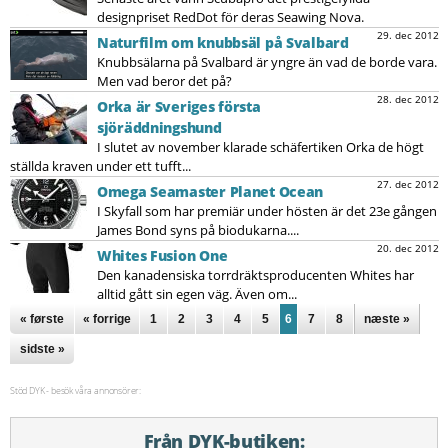
designpriset RedDot för deras Seawing Nova.
29. dec 2012
Naturfilm om knubbsäl på Svalbard
Knubbsälarna på Svalbard är yngre än vad de borde vara.
Men vad beror det på?
28. dec 2012
Orka är Sveriges första
sjöräddningshund
I slutet av november klarade schäfertiken Orka de högt
ställda kraven under ett tufft...
27. dec 2012
Omega Seamaster Planet Ocean
I Skyfall som har premiär under hösten är det 23e gången
James Bond syns på biodukarna....
20. dec 2012
Whites Fusion One
Den kanadensiska torrdräktsproducenten Whites har
alltid gått sin egen väg. Även om...
Sidor
« første
« forrige
1
2
3
4
5
6
7
8
næste »
sidste »
Stöd DYK - besök våra annonsörer:
Från DYK-butiken: