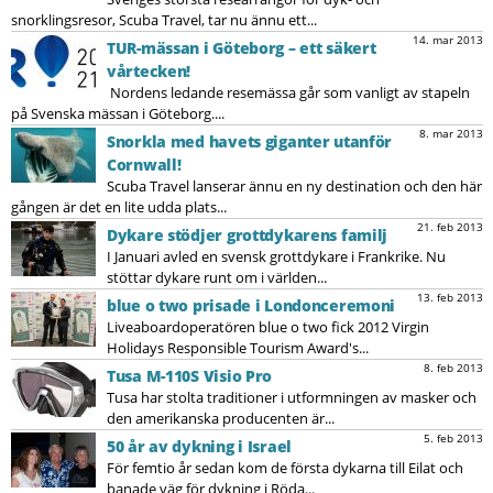
snorklingsresor, Scuba Travel, tar nu ännu ett...
14. mar 2013
TUR-mässan i Göteborg – ett säkert
vårtecken!
Nordens ledande resemässa går som vanligt av stapeln
på Svenska mässan i Göteborg....
8. mar 2013
Snorkla med havets giganter utanför
Cornwall!
Scuba Travel lanserar ännu en ny destination och den här
gången är det en lite udda plats...
21. feb 2013
Dykare stödjer grottdykarens familj
I Januari avled en svensk grottdykare i Frankrike. Nu
stöttar dykare runt om i världen...
13. feb 2013
blue o two prisade i Londonceremoni
Liveaboardoperatören blue o two fick 2012 Virgin
Holidays Responsible Tourism Award's...
8. feb 2013
Tusa M-110S Visio Pro
Tusa har stolta traditioner i utformningen av masker och
den amerikanska producenten är...
5. feb 2013
50 år av dykning i Israel
För femtio år sedan kom de första dykarna till Eilat och
banade väg för dykning i Röda...