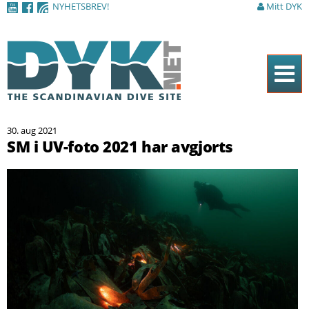
NYHETSBREV!
Mitt DYK
Hoppa till
huvudinnehåll
Hem
30. aug 2021
Tidningen
SM i UV-foto 2021 har avgjorts
Nyheter
Artiklar
DYK Guiden
Shop
Kontakt
Sök