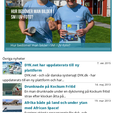
Hur bedömer man bilder i SM i UV-foto?
Övriga nyheter
7. okt 2015
DYK.net har uppdaterats till ny
plattform
DYK.net - och vår danska systersajt DYK.dk - har
uppdaterats till en ny plattform och har...
14. maj 2013
Drunknade på Kockum Fritid
En man drunknade under en dykövning på Kockum fritid
strax efter klockan åtta på...
19. mar 2013
Afrika både på land och under ytan
med African Space!
Sveriges största researrangör för dyk- och