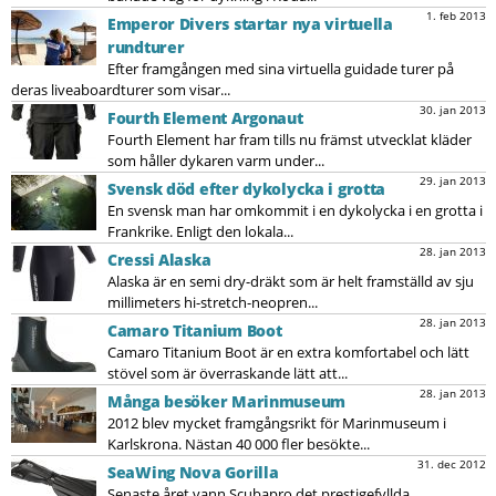
1. feb 2013
Emperor Divers startar nya virtuella
rundturer
Efter framgången med sina virtuella guidade turer på
deras liveaboardturer som visar...
30. jan 2013
Fourth Element Argonaut
Fourth Element har fram tills nu främst utvecklat kläder
som håller dykaren varm under...
29. jan 2013
Svensk död efter dykolycka i grotta
En svensk man har omkommit i en dykolycka i en grotta i
Frankrike. Enligt den lokala...
28. jan 2013
Cressi Alaska
Alaska är en semi dry-dräkt som är helt framställd av sju
millimeters hi-stretch-neopren...
28. jan 2013
Camaro Titanium Boot
Camaro Titanium Boot är en extra komfortabel och lätt
stövel som är överraskande lätt att...
28. jan 2013
Många besöker Marinmuseum
2012 blev mycket framgångsrikt för Marinmuseum i
Karlskrona. Nästan 40 000 fler besökte...
31. dec 2012
SeaWing Nova Gorilla
Senaste året vann Scubapro det prestigefyllda