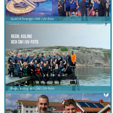
Guld til Sverige i VM i UV-foto
Regn, kuling och SM i UV-foto