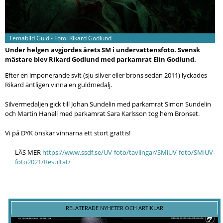
Temabild Guld - Foto: Rikard Godlund
Under helgen avgjordes årets SM i undervattensfoto. Svensk
mästare blev Rikard Godlund med parkamrat Elin Godlund.
Efter en imponerande svit (sju silver eller brons sedan 2011) lyckades
Rikard äntligen vinna en guldmedalj.
Silvermedaljen gick till Johan Sundelin med parkamrat Simon Sundelin
och
Martin Hanell med parkamrat Sara Karlsson tog hem
Bronset.
Vi på DYK önskar vinnarna ett stort grattis!
LÄS MER
https://www.ssdf.se/UV-foto/tavlingar/SMiUV-foto/SMiUV-
foto2021/Resultat/
RELATERADE NYHETER OCH ARTIKLAR