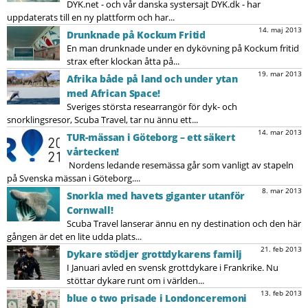
DYK.net - och vår danska systersajt DYK.dk - har
uppdaterats till en ny plattform och har...
14. maj 2013
Drunknade på Kockum Fritid
En man drunknade under en dykövning på Kockum fritid
strax efter klockan åtta på...
19. mar 2013
Afrika både på land och under ytan
med African Space!
Sveriges största researrangör för dyk- och
snorklingsresor, Scuba Travel, tar nu ännu ett...
14. mar 2013
TUR-mässan i Göteborg – ett säkert
vårtecken!
Nordens ledande resemässa går som vanligt av stapeln
på Svenska mässan i Göteborg....
8. mar 2013
Snorkla med havets giganter utanför
Cornwall!
Scuba Travel lanserar ännu en ny destination och den här
gången är det en lite udda plats...
21. feb 2013
Dykare stödjer grottdykarens familj
I Januari avled en svensk grottdykare i Frankrike. Nu
stöttar dykare runt om i världen...
13. feb 2013
blue o two prisade i Londonceremoni