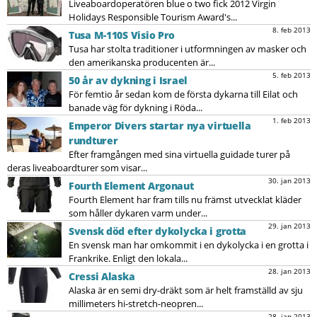
Liveaboardoperatören blue o two fick 2012 Virgin
Holidays Responsible Tourism Award's...
8. feb 2013
Tusa M-110S Visio Pro
Tusa har stolta traditioner i utformningen av masker och
den amerikanska producenten är...
5. feb 2013
50 år av dykning i Israel
För femtio år sedan kom de första dykarna till Eilat och
banade väg för dykning i Röda...
1. feb 2013
Emperor Divers startar nya virtuella
rundturer
Efter framgången med sina virtuella guidade turer på
deras liveaboardturer som visar...
30. jan 2013
Fourth Element Argonaut
Fourth Element har fram tills nu främst utvecklat kläder
som håller dykaren varm under...
29. jan 2013
Svensk död efter dykolycka i grotta
En svensk man har omkommit i en dykolycka i en grotta i
Frankrike. Enligt den lokala...
28. jan 2013
Cressi Alaska
Alaska är en semi dry-dräkt som är helt framställd av sju
millimeters hi-stretch-neopren...
28. jan 2013