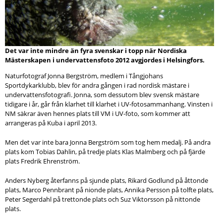
Det var inte mindre än fyra svenskar i topp när Nordiska
Mästerskapen i undervattensfoto 2012 avgjordes i Helsingfors.
Naturfotograf Jonna Bergström, medlem i Tångjohans
Sportdykarklubb, blev för andra gången i rad nordisk mästare i
undervattensfotografi. Jonna, som dessutom blev svensk mästare
tidigare i år, går från klarhet till klarhet i UV-fotosammanhang. Vinsten i
NM säkrar även hennes plats till VM i UV-foto, som kommer att
arrangeras på Kuba i april 2013.
Men det var inte bara Jonna Bergström som tog hem medalj. På andra
plats kom Tobias Dahlin, på tredje plats Klas Malmberg och på fjärde
plats Fredrik Ehrenström.
Anders Nyberg återfanns på sjunde plats, Rikard Godlund på åttonde
plats, Marco Pennbrant på nionde plats, Annika Persson på tolfte plats,
Peter Segerdahl på trettonde plats och Suz Viktorsson på nittonde
plats.