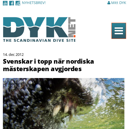
NYHETSBREV!
Mitt DYK
Hoppa till
huvudinnehåll
Hem
14. dec 2012
Tidningen
Svenskar i topp när nordiska
mästerskapen avgjordes
Nyheter
Artiklar
DYK Guiden
Shop
Kontakt
Sök