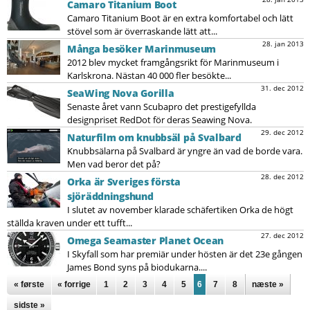
Camaro Titanium Boot
Camaro Titanium Boot är en extra komfortabel och lätt
stövel som är överraskande lätt att...
28. jan 2013
Många besöker Marinmuseum
2012 blev mycket framgångsrikt för Marinmuseum i
Karlskrona. Nästan 40 000 fler besökte...
31. dec 2012
SeaWing Nova Gorilla
Senaste året vann Scubapro det prestigefyllda
designpriset RedDot för deras Seawing Nova.
29. dec 2012
Naturfilm om knubbsäl på Svalbard
Knubbsälarna på Svalbard är yngre än vad de borde vara.
Men vad beror det på?
28. dec 2012
Orka är Sveriges första
sjöräddningshund
I slutet av november klarade schäfertiken Orka de högt
ställda kraven under ett tufft...
27. dec 2012
Omega Seamaster Planet Ocean
I Skyfall som har premiär under hösten är det 23e gången
James Bond syns på biodukarna....
Sidor
« første
« forrige
1
2
3
4
5
6
7
8
næste »
sidste »