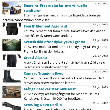
1. feb 2013
Emperor Divers startar nya virtuella
rundturer
Efter framgången med sina virtuella guidade turer på
deras liveaboardturer som visar...
30. jan 2013
Fourth Element Argonaut
Fourth Element har fram tills nu främst utvecklat kläder
som håller dykaren varm under...
29. jan 2013
Svensk död efter dykolycka i grotta
En svensk man har omkommit i en dykolycka i en grotta i
Frankrike. Enligt den lokala...
28. jan 2013
Cressi Alaska
Alaska är en semi dry-dräkt som är helt framställd av sju
millimeters hi-stretch-neopren...
28. jan 2013
Camaro Titanium Boot
Camaro Titanium Boot är en extra komfortabel och lätt
stövel som är överraskande lätt att...
28. jan 2013
Många besöker Marinmuseum
2012 blev mycket framgångsrikt för Marinmuseum i
Karlskrona. Nästan 40 000 fler besökte...
31. dec 2012
SeaWing Nova Gorilla
Senaste året vann Scubapro det prestigefyllda