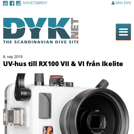
NYHETSBREV!
Mitt DYK
Hoppa till
huvudinnehåll
Hem
8. sep 2019
Tidningen
UV-hus till RX100 VII & VI från Ikelite
Nyheter
Artiklar
DYK Guiden
Shop
Kontakt
Sök