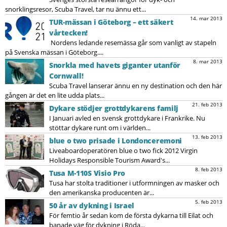
snorklingsresor, Scuba Travel, tar nu ännu ett...
14. mar 2013
TUR-mässan i Göteborg – ett säkert
vårtecken!
Nordens ledande resemässa går som vanligt av stapeln
på Svenska mässan i Göteborg....
8. mar 2013
Snorkla med havets giganter utanför
Cornwall!
Scuba Travel lanserar ännu en ny destination och den här
gången är det en lite udda plats...
21. feb 2013
Dykare stödjer grottdykarens familj
I Januari avled en svensk grottdykare i Frankrike. Nu
stöttar dykare runt om i världen...
13. feb 2013
blue o two prisade i Londonceremoni
Liveaboardoperatören blue o two fick 2012 Virgin
Holidays Responsible Tourism Award's...
8. feb 2013
Tusa M-110S Visio Pro
Tusa har stolta traditioner i utformningen av masker och
den amerikanska producenten är...
5. feb 2013
50 år av dykning i Israel
För femtio år sedan kom de första dykarna till Eilat och
banade väg för dykning i Röda...