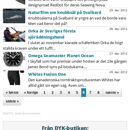
designpriset RedDot för deras Seawing Nova.
29. dec 2012
Naturfilm om knubbsäl på Svalbard
Knubbsälarna på Svalbard är yngre än vad de borde vara.
Men vad beror det på?
28. dec 2012
Orka är Sveriges första
sjöräddningshund
I slutet av november klarade schäfertiken Orka de högt
ställda kraven under ett tufft...
27. dec 2012
Omega Seamaster Planet Ocean
I Skyfall som har premiär under hösten är det 23e gången
James Bond syns på biodukarna....
20. dec 2012
Whites Fusion One
Den kanadensiska torrdräktsproducenten Whites har
alltid gått sin egen väg. Även om...
Sidor
« første
« forrige
1
2
3
4
5
6
7
8
næste »
sidste »
Stöd DYK - besök våra annonsörer:
Från DYK-butiken: