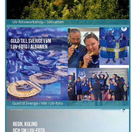
UV-fotoworkshop i Sötvatten
Guld til Sverige i VM i UV-foto