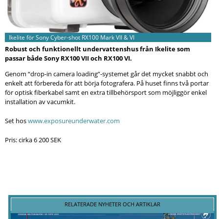
Ikelite för Sony Cyber-shot RX100 Mark VII & VI
Robust och funktionellt undervattenshus från Ikelite som
passar både Sony RX100 VII och RX100 VI.
Genom “drop-in camera loading”-systemet går det mycket snabbt och
enkelt att förbereda för att börja fotografera. På huset finns två portar
för optisk fiberkabel samt en extra tillbehörsport som möjliggör enkel
installation av vacumkit.
Set hos
www.exposureunderwater.com
Pris: cirka 6 200 SEK
RELATERADE NYHETER OCH ARTIKLAR