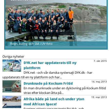
Regn, kuling och SM i UV-foto
Övriga nyheter
7. okt 2015
DYK.net har uppdaterats till ny
plattform
DYK.net - och vår danska systersajt DYK.dk - har
uppdaterats till en ny plattform och har...
14. maj 2013
Drunknade på Kockum Fritid
En man drunknade under en dykövning på Kockum fritid
strax efter klockan åtta på...
19. mar 2013
Afrika både på land och under ytan
med African Space!
Sveriges största researrangör för dyk- och