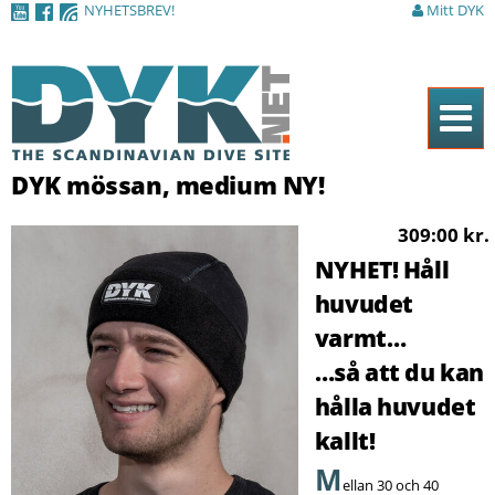
NYHETSBREV!
Mitt DYK
Hoppa till
huvudinnehåll
Hem
DYK mössan, medium NY!
Tidningen
309:00 kr.
Nyheter
NYHET! Håll
huvudet
Artiklar
varmt…
DYK Guiden
…så att du kan
Shop
hålla huvudet
kallt!
Kontakt
M
Sök
ellan 30 och 40