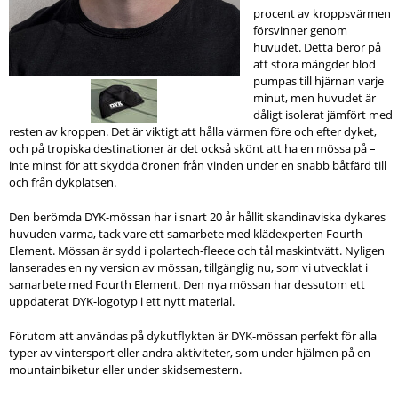
procent av kroppsvärmen
försvinner genom
huvudet. Detta beror på
att stora mängder blod
pumpas till hjärnan varje
minut, men huvudet är
dåligt isolerat jämfört med
resten av kroppen. Det är viktigt att hålla värmen före och efter dyket,
och på tropiska destinationer är det också skönt att ha en mössa på –
inte minst för att skydda öronen från vinden under en snabb båtfärd till
och från dykplatsen.
Den berömda DYK-mössan har i snart 20 år hållit skandinaviska dykares
huvuden varma, tack vare ett samarbete med klädexperten Fourth
Element. Mössan är sydd i polartech-fleece och tål maskintvätt. Nyligen
lanserades en ny version av mössan, tillgänglig nu, som vi utvecklat i
samarbete med Fourth Element. Den nya mössan har dessutom ett
uppdaterat DYK-logotyp i ett nytt material.
Förutom att användas på dykutflykten är DYK-mössan perfekt för alla
typer av vintersport eller andra aktiviteter, som under hjälmen på en
mountainbiketur eller under skidsemestern.