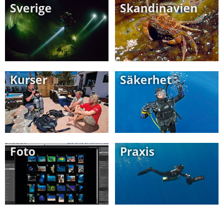
Sverige
Skandinavien
Kurser
Säkerhet
Foto
Praxis