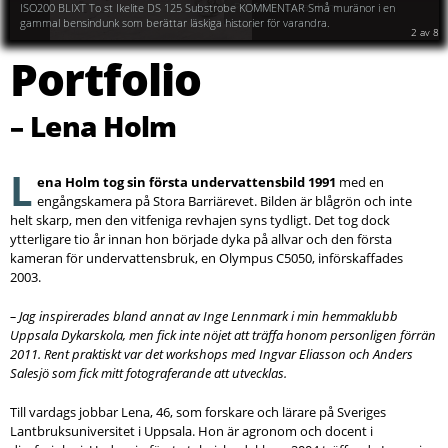
ISO200 BLIXT To st Ikelite DS 125 Substrobe KOMMENTAR Små muränor i en
gammal bensindunk som berättar läskiga historier för varandra.
2
av
8
Portfolio
– Lena Holm
L
ena Holm tog sin första undervattensbild 1991
med en
engångskamera på Stora Barriärevet. Bilden är blågrön och inte
helt skarp, men den vitfeniga revhajen syns tydligt. Det tog dock
ytterligare tio år innan hon började dyka på allvar och den första
kameran för undervattensbruk, en Olympus C5050, införskaffades
2003.
– Jag inspirerades bland annat av Inge Lennmark i min hemmaklubb
Uppsala Dykarskola, men fick inte nöjet att träffa honom personligen förrän
2011. Rent praktiskt var det workshops med Ingvar Eliasson och Anders
Salesjö som fick mitt fotograferande att utvecklas.
Till vardags jobbar Lena, 46, som forskare och lärare på Sveriges
Lantbruksuniversitet i Uppsala. Hon är agronom och docent i