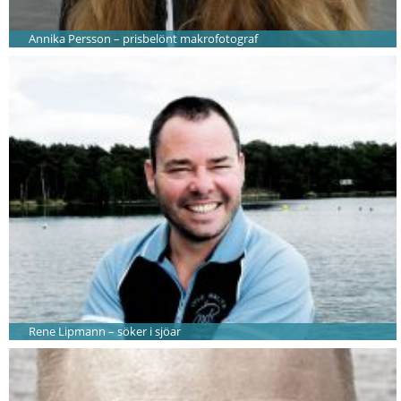
Annika Persson – prisbelönt makrofotograf
Rene Lipmann – söker i sjöar