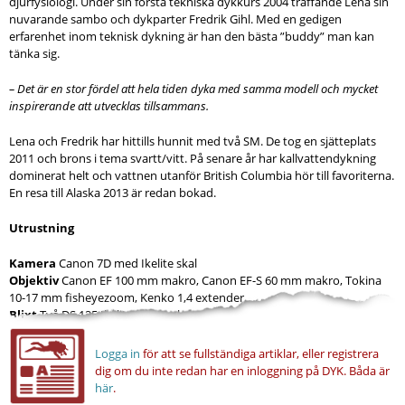
djurfysiologi. Under sin första tekniska dykkurs 2004 träffande Lena sin
nuvarande sambo och dykparter Fredrik Gihl. Med en gedigen
erfarenhet inom teknisk dykning är han den bästa ”buddy” man kan
tänka sig.
– Det är en stor fördel att hela tiden dyka med samma modell och mycket
inspirerande att utvecklas tillsammans.
Lena och Fredrik har hittills hunnit med två SM. De tog en sjätteplats
2011 och brons i tema svartt/vitt. På senare år har kallvattendykning
dominerat helt och vattnen utanför British Columbia hör till favoriterna.
En resa till Alaska 2013 är redan bokad.
Utrustning
Kamera
Canon 7D med Ikelite skal
Objektiv
Canon EF 100 mm makro, Canon EF-S 60 mm makro, Tokina
10-17 mm fisheyezoom, Kenko 1,4 extender
Blixt
Två DS 125 Ikelite substrobe
Logga in
för att se fullständiga artiklar, eller registrera
dig om du inte redan har en inloggning på DYK.
Båda är
här
.