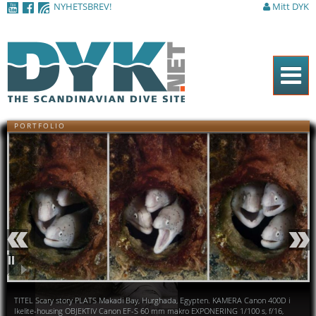
NYHETSBREV!
Mitt DYK
Hoppa till
huvudinnehåll
Hem
PORTFOLIO
Tidningen
Nyheter
Artiklar
DYK Guiden
Shop
Föregående
Nästa
Kontakt
Pausa
TITEL Scary story PLATS Makadi Bay, Hurghada, Egypten. KAMERA Canon 400D i
Sök
Ikelite-housing OBJEKTIV Canon EF-S 60 mm makro EXPONERING 1/100 s, f/16,