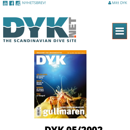
NYHETSBREV!
Mitt DYK
Hoppa till
huvudinnehåll
Hem
Tidningen
Nyheter
Artiklar
DYK Guiden
Shop
Kontakt
DYK 05/2002
Sök