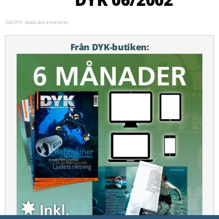
Stöd DYK - besök våra annonsörer:
Från DYK-butiken: