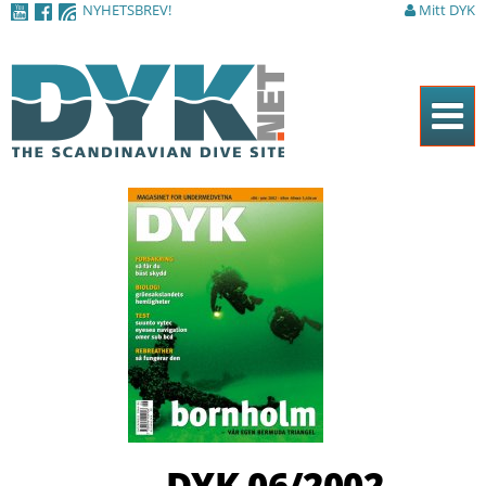
NYHETSBREV!
Mitt DYK
Hoppa till
huvudinnehåll
Hem
Tidningen
Nyheter
Artiklar
DYK Guiden
Shop
Kontakt
DYK 06/2002
Sök