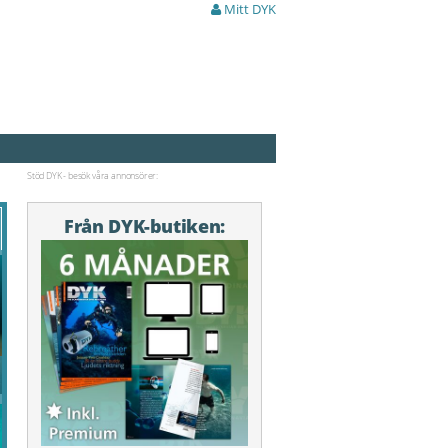
Mitt DYK
Stöd DYK - besök våra annonsörer:
Från DYK-butiken: