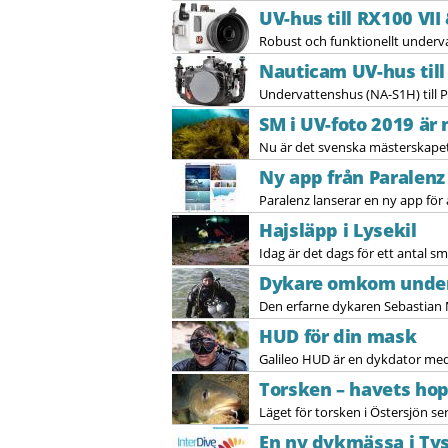
UV-hus till RX100 VII 
Robust och funktionellt underva
Nauticam UV-hus til
Undervattenshus (NA-S1H) till 
SM i UV-foto 2019 är 
Nu är det svenska mästerskapet 
Ny app från Paralenz
Paralenz lanserar en ny app för 
Hajsläpp i Lysekil
Idag är det dags för ett antal sm
Dykare omkom under
Den erfarne dykaren Sebastian 
HUD för din mask
Galileo HUD är en dykdator med he
Torsken – havets ho
Läget för torsken i Östersjön ser i
En ny dykmässa i Ty