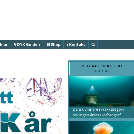
Hoppa till
huvudinnehåll
klar
DYK Guiden
Shop
Kontakt
Sök
RELATERADE NYHETER OCH
ARTIKLAR
Dansk vinnare i vrakkategorin i
tävlingen årets UV-fotograf