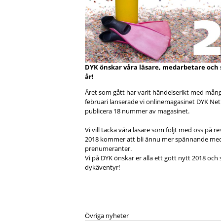
DYK önskar våra läsare, medarbetare och 
år!
Året som gått har varit händelserikt med mång
februari lanserade vi onlinemagasinet DYK Net
publicera 18 nummer av magasinet.
Vi vill tacka våra läsare som följt med oss på r
2018 kommer att bli ännu mer spännande med e
prenumeranter.
Vi på DYK önskar er alla ett gott nytt 2018 oc
dykäventyr!
Övriga nyheter