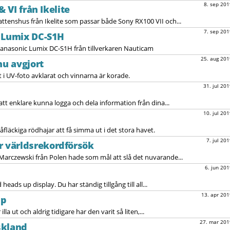
8. sep 201
& VI från Ikelite
ttenshus från Ikelite som passar både Sony RX100 VII och...
7. sep 201
l Lumix DC-S1H
Panasonic Lumix DC-S1H från tillverkaren Nauticam
25. aug 201
nu avgjort
i UV-foto avklarat och vinnarna är korade.
31. jul 201
att enklare kunna logga och dela information från dina...
10. jul 201
åfläckiga rödhajar att få simma ut i det stora havet.
7. jul 201
 världsrekordförsök
Marczewski från Polen hade som mål att slå det nuvarande...
6. jun 201
ads up display. Du har ständig tillgång till all...
13. apr 201
pp
lla ut och aldrig tidigare har den varit så liten,...
27. mar 201
skland