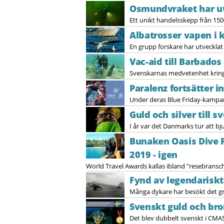
Osmundvraket har ut
Ett unikt handelsskepp från 150
Albatrosser vapen i 
En grupp forskare har utvecklat 
Vac-aid till Barbados
Svenskarnas medvetenhet kring h
Paralenz fortsätter 
Under deras Blue Friday-kampanj
Guld och silver till s
I år var det Danmarks tur att bj
Bunaken Oasis Dive 
2019 - igen
World Travel Awards kallas ibland "resebransch
Fynd av legendariskt 
Många dykare har besökt det gru
Svenskt guld och bro
Det blev dubbelt svenskt i CMA