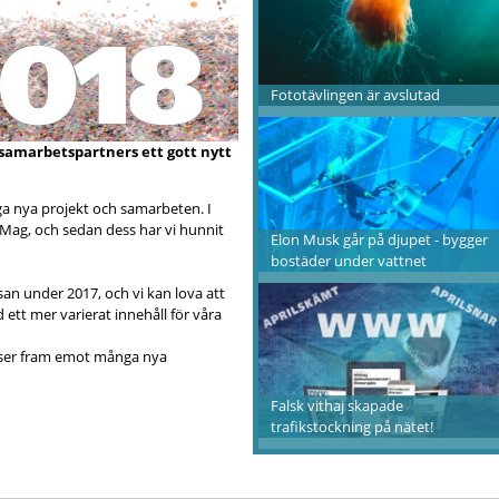
Fototävlingen är avslutad
samarbetspartners ett gott nytt
a nya projekt och samarbeten. I
Mag, och sedan dess har vi hunnit
Elon Musk går på djupet - bygger
bostäder under vattnet
esan under 2017, och vi kan lova att
tt mer varierat innehåll för våra
h ser fram emot många nya
Falsk vithaj skapade
trafikstockning på nätet!