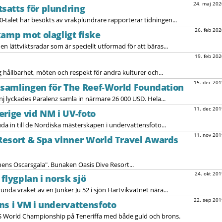
24. maj 202
satts för plundring
0-talet har besökts av vrakplundrare rapporterar tidningen...
26. feb 202
kamp mot olagligt fiske
en lättviktsradar som är speciellt utformad för att bäras...
19. feb 202
ållbarhet, möten och respekt för andra kulturer och...
15. dec 201
insamlingen för The Reef-World Foundation
 lyckades Paralenz samla in närmare 26 000 USD. Hela...
11. dec 201
verige vid NM i UV-foto
uda in till de Nordiska mästerskapen i undervattensfoto...
11. nov 201
Resort & Spa vinner World Travel Awards
ens Oscarsgala". Bunaken Oasis Dive Resort...
24. okt 201
flygplan i norsk sjö
nda vraket av en Junker Ju 52 i sjön Hartvikvatnet nära...
22. sep 201
ns i VM i undervattensfoto
S World Championship på Teneriffa med både guld och brons.