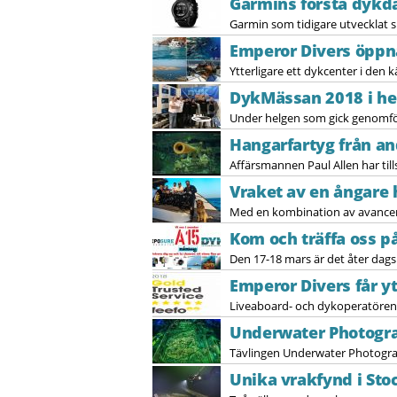
Garmins första dykd
Garmin som tidigare utvecklat s
Emperor Divers öppna
Ytterligare ett dykcenter i den 
DykMässan 2018 i he
Under helgen som gick genomför
Hangarfartyg från an
Affärsmannen Paul Allen har til
Vraket av en ångare h
Med en kombination av avancer
Kom och träffa oss p
Den 17-18 mars är det åter dags
Emperor Divers får y
Liveaboard- och dykoperatören 
Underwater Photogra
Tävlingen Underwater Photograph
Unika vrakfynd i St