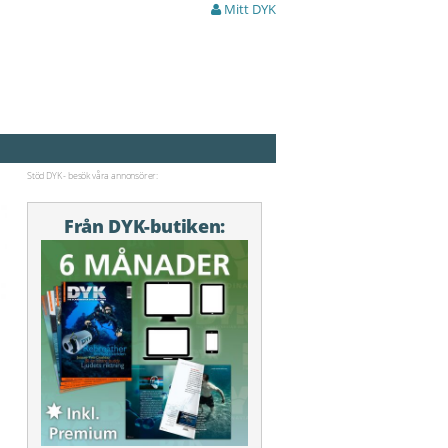
Mitt DYK
Stöd DYK - besök våra annonsörer:
Från DYK-butiken: