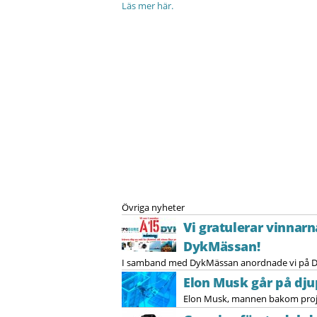
Läs mer här.
Övriga nyheter
Vi gratulerar vinnar
DykMässan!
I samband med DykMässan anordnade vi på DYK
Elon Musk går på dju
Elon Musk, mannen bakom projekt