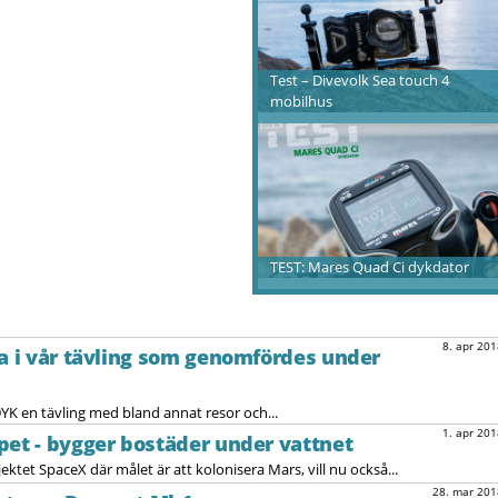
Test – Divevolk Sea touch 4
mobilhus
TEST: Mares Quad Ci dykdator
8. apr 201
na i vår tävling som genomfördes under
 en tävling med bland annat resor och...
1. apr 201
pet - bygger bostäder under vattnet
et SpaceX där målet är att kolonisera Mars, vill nu också...
28. mar 201