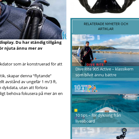
RELATERADE NYHETER OCH
ARTIKLAR
isplay. Du har ständig tillgång
för njuta ännu mer av
kdator som är konstruerad för att
Dive Rite 905 Active – klassikern
som blivit ännu bättre
tik, skapar denna “flytande”
llt avstånd av ungefär 1 m/3 ft,
n dykdata, utan att förlora
digt behöva fokusera på mer än en
10 tips – för dykning från
liveaboard