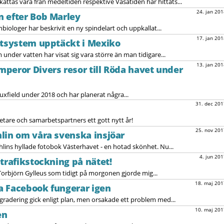
ttas vara från medeltiden respektive Vasatiden har hittats...
24. jan 201
n efter Bob Marley
nbiologer har beskrivit en ny spindelart och uppkallat...
17. jan 201
ttsystem upptäckt i Mexiko
under vatten har visat sig vara större än man tidigare...
13. jan 201
peror Divers resor till Röda havet under
field under 2018 och har planerat några...
31. dec 201
tare och samarbetspartners ett gott nytt år!
25. nov 201
lin om våra svenska insjöar
lins hyllade fotobok Västerhavet - en hotad skönhet. Nu...
4. jun 201
trafikstockning på nätet!
 Torbjörn Gylleus som tidigt på morgonen gjorde mig...
18. maj 201
ia Facebook fungerar igen
radering gick enligt plan, men orsakade ett problem med...
10. maj 201
en