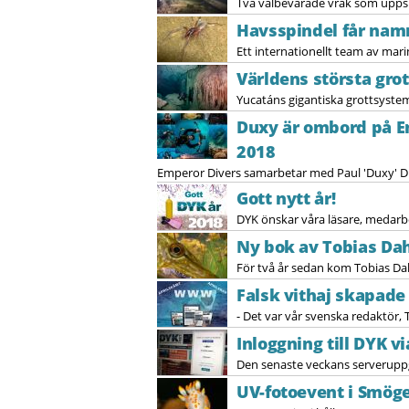
Två välbevarade vrak som uppska
Havsspindel får nam
Ett internationellt team av mari
Världens största gro
Yucatáns gigantiska grottsystem 
Duxy är ombord på Em
2018
Emperor Divers samarbetar med Paul 'Duxy' Dux
Gott nytt år!
DYK önskar våra läsare, medarbe
Ny bok av Tobias Dah
För två år sedan kom Tobias Dah
Falsk vithaj skapade 
- Det var vår svenska redaktör,
Inloggning till DYK v
Den senaste veckans serveruppg
UV-fotoevent i Smög