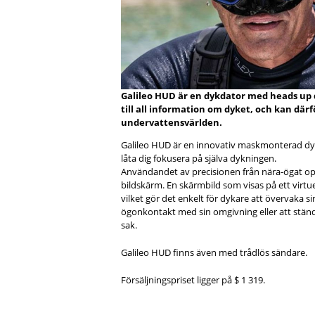
Galileo HUD är en dykdator med heads up d
till all information om dyket, och kan där
undervattensvärlden.
Galileo HUD är en innovativ maskmonterad dy
låta dig fokusera på själva dykningen.
Användandet av precisionen från nära-ögat op
bildskärm. En skärmbild som visas på ett virtue
vilket gör det enkelt för dykare att övervaka si
ögonkontakt med sin omgivning eller att stän
sak.
Galileo HUD finns även med trådlös sändare.
Försäljningspriset ligger på $ 1 319.