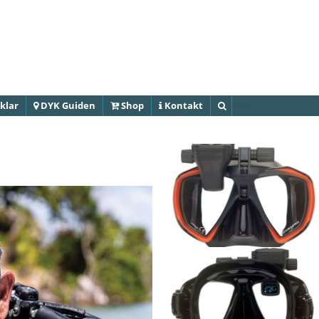
Hoppa till
huvudinnehåll
klar
DYK Guiden
Shop
Kontakt
Sök