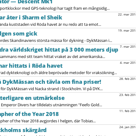
ator — Descent Mk1
portklockor med GPS-teknologi har tagit fram en mångsidig...
22. mar 201
r åter i Sharm el Sheik
kända kuststaden vid Röda havet är nu redo att ta emot...
19. mar 201
lgen som gick
des Skandinaviens största mässa för dykning - DykMässan i...
7. mar 201
dra världskriget hittat på 3 000 meters djup
lsammans med sitt team hittat vraket av det amerikanska...
4. mar 201
ar hittats i Röda havet
ad dykteknologi och äldre beprövade metoder för vraksökning...
28. feb 201
å DykMässan och tävla om fina priser!
 för DykMässan vid Nacka strand i Stockholm. Vi på DYK...
23. feb 201
tterligare en utmärkelse
Emperor Divers har tilldelats utnämningen "Feefo Gold...
11. feb 201
pher of the Year 2018
er of the Year 2018 avgjordes I helgen, där Tobias...
24. jan 201
ockholms skärgård