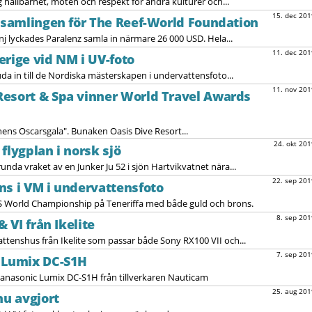
ållbarhet, möten och respekt för andra kulturer och...
15. dec 201
insamlingen för The Reef-World Foundation
 lyckades Paralenz samla in närmare 26 000 USD. Hela...
11. dec 201
verige vid NM i UV-foto
uda in till de Nordiska mästerskapen i undervattensfoto...
11. nov 201
Resort & Spa vinner World Travel Awards
ens Oscarsgala". Bunaken Oasis Dive Resort...
24. okt 201
flygplan i norsk sjö
nda vraket av en Junker Ju 52 i sjön Hartvikvatnet nära...
22. sep 201
ns i VM i undervattensfoto
S World Championship på Teneriffa med både guld och brons.
8. sep 201
& VI från Ikelite
ttenshus från Ikelite som passar både Sony RX100 VII och...
7. sep 201
l Lumix DC-S1H
Panasonic Lumix DC-S1H från tillverkaren Nauticam
25. aug 201
nu avgjort