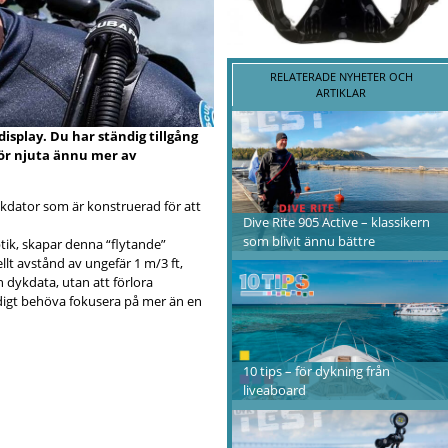
RELATERADE NYHETER OCH
ARTIKLAR
isplay. Du har ständig tillgång
för njuta ännu mer av
kdator som är konstruerad för att
Dive Rite 905 Active – klassikern
som blivit ännu bättre
tik, skapar denna “flytande”
llt avstånd av ungefär 1 m/3 ft,
n dykdata, utan att förlora
digt behöva fokusera på mer än en
10 tips – för dykning från
liveaboard