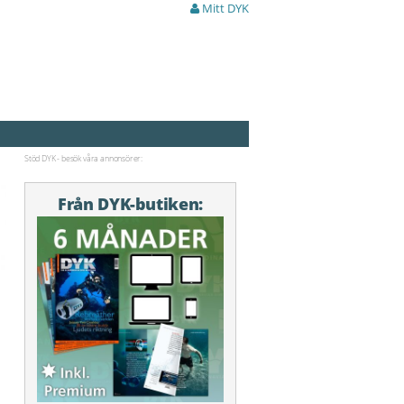
Mitt DYK
Stöd DYK - besök våra annonsörer:
Från DYK-butiken: