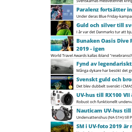
Svenskarnas medvetenhet kring h
Paralenz fortsätter 
Under deras Blue Friday-kampanj
Guld och silver till s
I år var det Danmarks tur att bj
Bunaken Oasis Dive 
2019 - igen
World Travel Awards kallas ibland "resebransch
Fynd av legendariskt 
Många dykare har besökt det gru
Svenskt guld och bro
Det blev dubbelt svenskt i CMA
UV-hus till RX100 VII 
Robust och funktionellt underva
Nauticam UV-hus til
Undervattenshus (NA-S1H) till 
SM i UV-foto 2019 är 