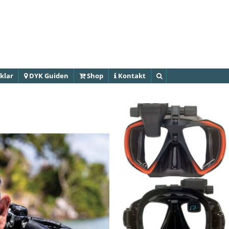
Hoppa till
huvudinnehåll
klar
DYK Guiden
Shop
Kontakt
Sök