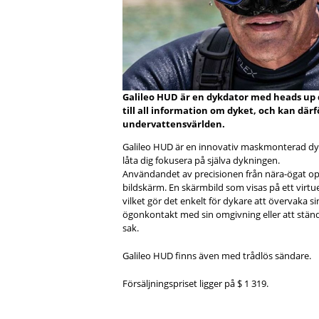
Galileo HUD är en dykdator med heads up d
till all information om dyket, och kan där
undervattensvärlden.
Galileo HUD är en innovativ maskmonterad dy
låta dig fokusera på själva dykningen.
Användandet av precisionen från nära-ögat op
bildskärm. En skärmbild som visas på ett virtue
vilket gör det enkelt för dykare att övervaka si
ögonkontakt med sin omgivning eller att stän
sak.
Galileo HUD finns även med trådlös sändare.
Försäljningspriset ligger på $ 1 319.