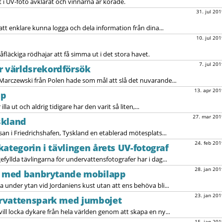
i UV-foto avklarat och vinnarna är korade.
31. jul 201
att enklare kunna logga och dela information från dina...
10. jul 201
åfläckiga rödhajar att få simma ut i det stora havet.
7. jul 201
 världsrekordförsök
Marczewski från Polen hade som mål att slå det nuvarande...
13. apr 201
pp
lla ut och aldrig tidigare har den varit så liten,...
27. mar 201
skland
an i Friedrichshafen, Tyskland en etablerad mötesplats...
24. feb 201
ategorin i tävlingen årets UV-fotograf
efyllda tävlingarna för undervattensfotografer har i dag...
28. jan 201
ba med banbrytande mobilapp
 under ytan vid Jordaniens kust utan att ens behöva bli...
23. jan 201
rvattenspark med jumbojet
vill locka dykare från hela världen genom att skapa en ny...
15. jan 201