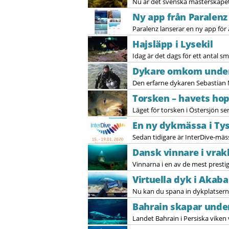
Nu är det svenska mästerskapet 
Ny app från Paralenz
Paralenz lanserar en ny app för 
Hajsläpp i Lysekil
Idag är det dags för ett antal sm
Dykare omkom under
Den erfarne dykaren Sebastian 
Torsken – havets ho
Läget för torsken i Östersjön ser i
En ny dykmässa i Ty
Sedan tidigare är InterDive-mäss
Dansk vinnare i vrakk
Vinnarna i en av de mest prestig
Virtuella dyk i Aka
Nu kan du spana in dykplatserna
Bahrain skapar unde
Landet Bahrain i Persiska viken 