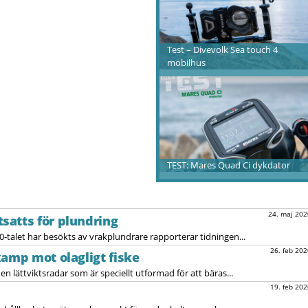
Test – Divevolk Sea touch 4
mobilhus
TEST: Mares Quad Ci dykdator
24. maj 202
satts för plundring
0-talet har besökts av vrakplundrare rapporterar tidningen...
26. feb 202
kamp mot olagligt fiske
en lättviktsradar som är speciellt utformad för att bäras...
19. feb 202