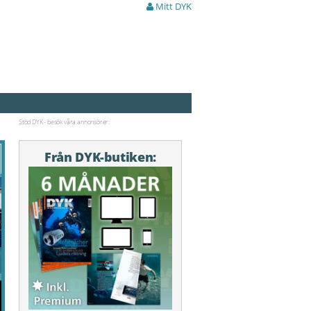
Mitt DYK
Stöd DYK - besök våra annonsörer:
Från DYK-butiken: