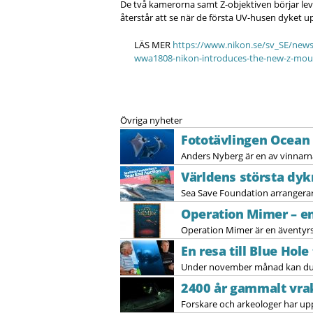
De två kamerorna samt Z-objektiven börjar lev
återstår att se när de första UV-husen dyket 
LÄS MER
https://www.nikon.se/sv_SE/news
wwa1808-nikon-introduces-the-new-z-mou
Övriga nyheter
Fototävlingen Ocean 
Anders Nyberg är en av vinnarna
Världens största dy
Sea Save Foundation arrangerar 
Operation Mimer – en
Operation Mimer är en äventyrsth
En resa till Blue Ho
Under november månad kan du va
2400 år gammalt vrak
Forskare och arkeologer har upp