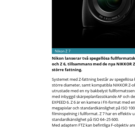
Nikon Z 7
Nikon lanserar två spegellösa fullformats
och Z 6, tillsammans med de nya NIKKOR Z
större fattning.
Systemet med Z-fattning består av spegellösa
större diameter, samt kompatibla NIKKOR Z-obje
utrustade med en ny bakbelyst fullformatssen
med inbyggd skärpeplanfassökande AF och det
EXPEED 6. Z 6 är en kamera i FX-format med en
megapixlar och standardkänslighet på ISO 100
filminspelning i fullformat. Z 7 har en effekti
standardkänslighet på ISO 64–25 600.
Med adaptern FTZ kan befintliga F-objektiv anm