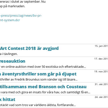
ereras i slutet av september. Nu
upp på marknaden.
-press/press.tag/news/bv-pr-
nt-system.dcr
15. jan 201
Art Contest 2018 är avgjord
 i tävlingen.
17. dec 201
kreseauktion
en online-auktion med över 50 exotiska och eftertraktade...
19. nov 201
 äventyrsthriller som går på djupet
riller av Fredrik Brounéus som vänder sig till läsare...
31. okt 201
le tillsammans med Branson och Cousteau
ra med och göra en insats för våra hav, och samtidigt få en...
24. okt 201
 hittat
täckt vad som tros var världens äldsta, fortfarande...