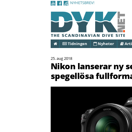
NYHETSBREV!
Hem
Tidningen
Nyheter
Arti
25. aug 2018
Nikon lanserar ny s
spegellösa fullfor