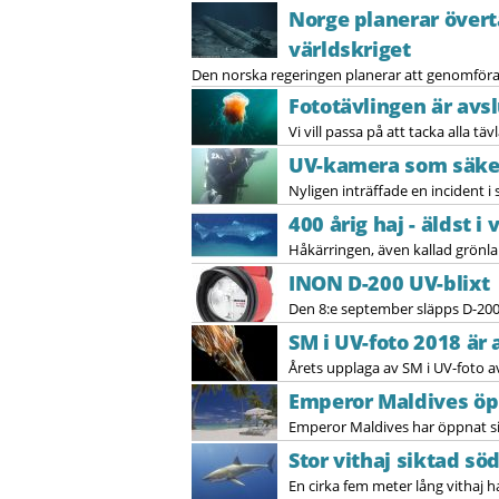
Norge planerar övert
världskriget
Den norska regeringen planerar att genomföra 
Fototävlingen är avs
Vi vill passa på att tacka alla t
UV-kamera som säke
Nyligen inträffade en incident 
400 årig haj - äldst i
Håkärringen, även kallad grönlan
INON D-200 UV-blixt
Den 8:e september släpps D-200 -
SM i UV-foto 2018 är 
Årets upplaga av SM i UV-foto a
Emperor Maldives öp
Emperor Maldives har öppnat sin
Stor vithaj siktad sö
En cirka fem meter lång vithaj 