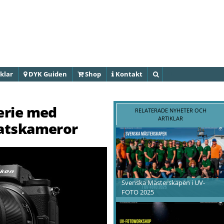
Hoppa till
huvudinnehåll
klar
DYK Guiden
Shop
Kontakt
Sök
erie med
RELATERADE NYHETER OCH
ARTIKLAR
matskameror
Svenska Mästerskapen i UV-
FOTO 2025