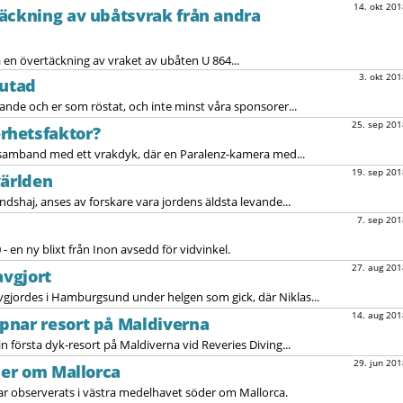
14. okt 201
äckning av ubåtsvrak från andra
en övertäckning av vraket av ubåten U 864...
3. okt 201
lutad
ävlande och er som röstat, och inte minst våra sponsorer...
25. sep 201
rhetsfaktor?
i samband med ett vrakdyk, där en Paralenz-kamera med...
19. sep 201
 världen
dshaj, anses av forskare vara jordens äldsta levande...
7. sep 201
 en ny blixt från Inon avsedd för vidvinkel.
27. aug 201
avgjort
vgjordes i Hamburgsund under helgen som gick, där Niklas...
14. aug 201
pnar resort på Maldiverna
 första dyk-resort på Maldiverna vid Reveries Diving...
29. jun 201
der om Mallorca
har observerats i västra medelhavet söder om Mallorca.