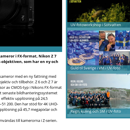
UV-fotoworkshop i Sötvatten
kameror i FX-format, Nikon Z 7
-objektiven, som har en ny och
Guld til Sverige i VM i UV-foto
 kameror med en ny fattning med
ktiv och tillbehör. Z 6 och Z 7 är
sor av CMOS-typ i Nikons FX-format
 senaste bildhanteringssystemet
 effektiv upplösning på 24,5
–51 200. Den har stöd för 4K UHD-
v upplösning på 45,7 megapixlar och
Regn, kuling och SM i UV-foto
vändas till kamerorna i Z-serien.