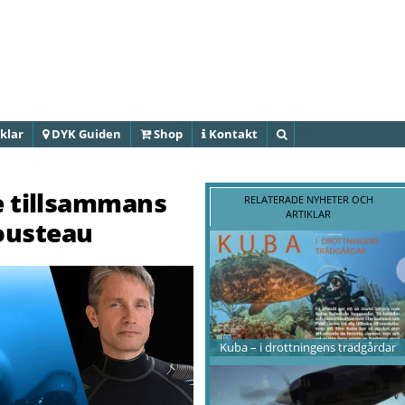
Hoppa till
huvudinnehåll
klar
DYK Guiden
Shop
Kontakt
Sök
le tillsammans
RELATERADE NYHETER OCH
ARTIKLAR
ousteau
Kuba – i drottningens trädgårdar