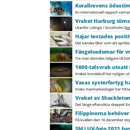
Korallrevens ödest
En internationell rapport varnar f
Vraket Harburg töms 
Utanför Lidingö i Stockholm ligge
Hajar testades positi
Det kanske låter som ett aprilsk
Fängelsedomar för v
Tre män dömdes tidigare till bö
1600-talsvrak utsatt
Vraket bondekull har nyligen uts
Vasas systerfartyg ha
Vraks marinarkeologer har hitta
Vraket av Shackleton
Det länge eftersökta skeppet En
Filippinerna behöver 
På kvällen den 16 december slog 
SM i UV-foto 2021 har