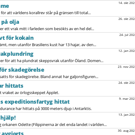
14. okt 202
imme
ör att världens korallrev står på gränsen till total...
26. okt 202
på olja
r ett vrak mitt i farleden som besökts av en hel del...
24. jul 202
vt för kokain
ämt, men utanför Brasiliens kust har 13 hajar, av den...
12. jan 202
rakplundring
ter för att ha plundrat skeppsvrak utanför Öland. Domen...
23. nov 202
 för skadegörelse
atts för skadegörelse. Bland annat har galjonsfiguren...
24. okt 202
r hittats
t vraket av örlogsskeppet Äpplet.
9. mar 202
s expeditionsfartyg hittat
durance har hittats på 3000 meters djup i Antarktis.
13. jan 202
hjälp!
orkanen Odette (Filippinerna är det enda landet i världen...
30. aug 202
 avgjorts