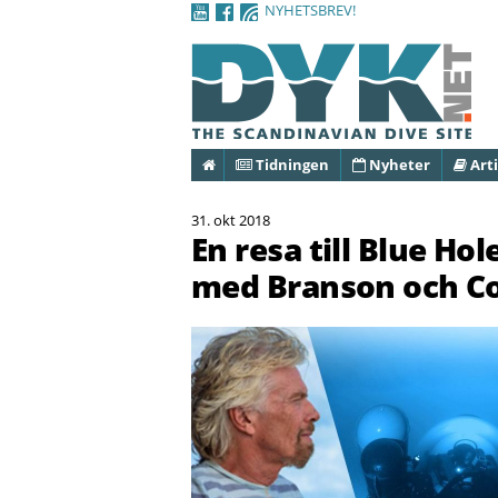
NYHETSBREV!
Hem
Tidningen
Nyheter
Arti
31. okt 2018
En resa till Blue Ho
med Branson och C