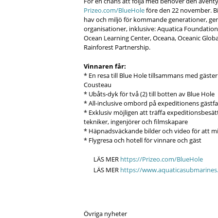
För en chans att följa med behöver den äventyr
Prizeo.com/BlueHole
före den 22 november. Bid
hav och miljö för kommande generationer, gen
organisationer, inklusive: Aquatica Foundatio
Ocean Learning Center, Oceana, Oceanic Globa
Rainforest Partnership.
Vinnaren får:
* En resa till Blue Hole tillsammans med gäste
Cousteau
* Ubåts-dyk för två (2) till botten av Blue Hole
* All-inclusive ombord på expeditionens gästfar
* Exklusiv möjligen att träffa expeditionsbesä
tekniker, ingenjörer och filmskapare
* Häpnadsväckande bilder och video för att m
* Flygresa och hotell för vinnare och gäst
LÄS MER
https://Prizeo.com/BlueHole
LÄS MER
https://www.aquaticasubmarines
Övriga nyheter