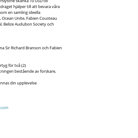
slystne skänka 10 USD till
raget hjälper till att bevara våra
om en samling ideella
n, Ocean Unite, Fabien Cousteau
l, Belize Audubon Society och
rna Sir Richard Branson och Fabien
tyg för två (2)
ttningen bestående av forskare,
innas din upplevelse
.com