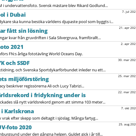
M i undervattensfoto. Svensk mästare blev Rikard Godlund...
7. jul 202
ol i Dubai
ykare ska kunna besöka världens djupaste pool som byggts i...
21. apr 202
 fått sin lösning
r kvar från gruvdriften i Sala Silvergruva, framförallt...
2. apr 202
oto 2021
örs FN:s årliga fototävling World Oceans Day.
30. mar 202
K och SSDF
tidning, och Svenska Sportdykarförbundet inleder nu ett...
25. mar 202
ts miljöförstöring
y beskriver regissörerna Ali och Lucy Tabrizi...
22. mar 202
rldsrekord i fridykning under is
ckades slå nytt världsrekord genom att simma 103 meter...
7. okt 202
i Karlskrona
vrak efter skepp som deltagit i sjöslag. Många fartyg...
25. aug 202
UV-foto 2020
urgsund under den gångna helgen. Guldet gick i år till...