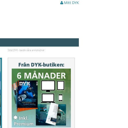
Mitt DYK
Stöd DYK - besök våra annonsörer:
Från DYK-butiken: