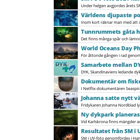
Under helgen avgjordes årets S
Världens djupaste po
Inom kort räknar man med att d
Tunnrummets gåta har
Det finns många spår och lämninga
World Oceans Day Ph
För åttonde gången i rad genomf
Samarbete mellan DY
DYK, Skandinaviens ledande dyk
Dokumentär om fiske
I Netflix-dokumentären Seaspirac
Johanna satte nytt vä
Fridykaren Johanna Nordblad ly
Ny dykpark planeras 
Vid Karlskrona finns mängder av 
Resultatet från SM i 
SM i UV-foto genomfördes i Hamb