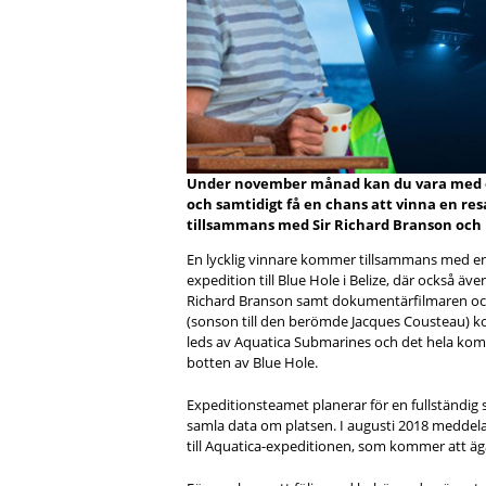
Under november månad kan du vara med oc
och samtidigt få en chans att vinna en resa 
tillsammans med Sir Richard Branson och
En lycklig vinnare kommer tillsammans med en v
expedition till Blue Hole i Belize, där också ä
Richard Branson samt dokumentärfilmaren o
(sonson till den berömde Jacques Cousteau) 
leds av Aquatica Submarines och det hela komm
botten av Blue Hole.
Expeditionsteamet planerar för en fullständig 
samla data om platsen. I augusti 2018 meddela
till Aquatica-expeditionen, som kommer att äg