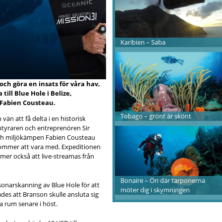
Karibien – Saba
h göra en insats för våra hav,
till Blue Hole i Belize,
 Fabien Cousteau.
Tobago – grönt är skönt
än att få delta i en historisk
ventyraren och entreprenören Sir
ch miljökämpen Fabien Cousteau
kommer att vara med. Expeditionen
er också att live-streamas från
Bonaire – Ön där tarponerna
sonarskanning av Blue Hole för att
möter dig i skymningen
des att Branson skulle ansluta sig
a rum senare i höst.