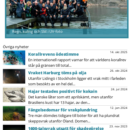
Regn, kuling och SM i UV-foto
Övriga nyheter
14. okt 2025
Korallrevens ödestimme
En internationell rapport varnar för att världens korallrev
står på gränsen till total...
26. okt 2024
Vraket Harburg töms på olja
Utanför Lidingö i Stockholm ligger ett vrak mitt i farleden
som besökts av en hel del...
24. jul 2024
Hajar testades positivt för kokain
Det kanske låter som ett aprilskämt, men utanför
Brasiliens kust har 13 hajar, av den...
12. jan 2024
Fängelsedomar för vrakplundring
Tre män dömdes tidigare till böter för att ha plundrat
skeppsvrak utanför Öland. Domen...
23. nov 2023
1600-talsvrak utsatt för skadegörelse