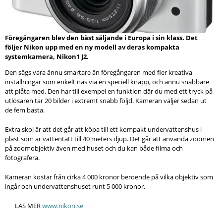
Föregångaren blev den bäst säljande i Europa i sin klass. Det
följer Nikon upp med en ny modell av deras kompakta
systemkamera, Nikon1 J2.
Den sägs vara ännu smartare än föregångaren med fler kreativa
inställningar som enkelt nås via en speciell knapp, och ännu snabbare
att plåta med. Den har till exempel en funktion där du med ett tryck på
utlösaren tar 20 bilder i extremt snabb följd. Kameran väljer sedan ut
de fem bästa.
Extra skoj är att det går att köpa till ett kompakt undervattenshus i
plast som är vattentätt till 40 meters djup. Det går att använda zoomen
på zoomobjektiv även med huset och du kan både filma och
fotografera.
Kameran kostar från cirka 4 000 kronor beroende på vilka objektiv som
ingår och undervattenshuset runt 5 000 kronor.
LÄS MER
www.nikon.se