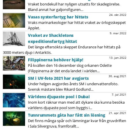
Vraket bondekull har nyligen utsatts för skadegörelse.
Bland annat har galjonsfiguren...
24. okt 2022
Vasas systerfartyg har hittats
Vraks marinarkeologer har hittat vraket av örlogsskeppet
Äpplet.
9. mar 2022
Vraket av Shackletons
expeditionsfartyg hittat
Det länge eftersökta skeppet Endurance har hittats på
3000 meters djup i Antarktis.
13. jan 2022
Filippinerna behöver hjälp!
På kvällen den 16 december slog orkanen Odette
(Filippinerna är det enda landet i världen...
30. aug 2021
SM i UV-foto 2021 har avgjorts
Under helgen avgjordes årets SM i undervattensfoto.
Svensk mästare blev Rikard Godlund...
7. jul 2021
Världens djupaste pool i Dubai
Inom kort räknar man med att dykare ska kunna besöka
världens djupaste pool som byggts i...
21. apr 2021
Tunnrummets gåta har fått sin lösning
Det finns många spår och lämningar kvar från gruvdriften
i Sala Silvergruva, framförallt...