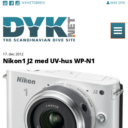
NYHETSBREV!
Mitt DYK
Hoppa till
huvudinnehåll
Hem
17. dec 2012
Tidningen
Nikon1 J2 med UV-hus WP-N1
Nyheter
Artiklar
DYK Guiden
Shop
Kontakt
Sök