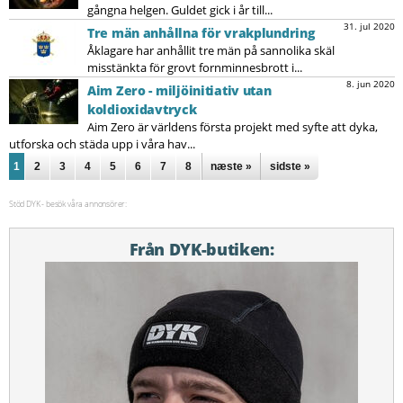
gångna helgen. Guldet gick i år till...
31. jul 2020
Tre män anhållna för vrakplundring
Åklagare har anhållit tre män på sannolika skäl
misstänkta för grovt fornminnesbrott i...
8. jun 2020
Aim Zero - miljöinitiativ utan
koldioxidavtryck
Aim Zero är världens första projekt med syfte att dyka,
utforska och städa upp i våra hav...
Sidor
1
2
3
4
5
6
7
8
næste »
sidste »
Stöd DYK - besök våra annonsörer:
Från DYK-butiken: