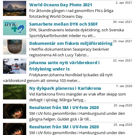
2. apr 2021
World Oceans Day Photo 2021
För åttonde gången i rad genomförs FN:s årliga
fototävling World Oceans Day.
30. mar 2021
Samarbete mellan DYK och SSDF
DYK, Skandinaviens ledande dyktidning, och Svenska
Sportdykarförbundet inleder nu ett...
25. mar 2021
Dokumentär om fiskets miljöförstöring
I Netflix-dokumentären Seaspiracy beskriver
regissörerna Ali och Lucy Tabrizi...
22. mar 2021
Johanna satte nytt världsrekord i
fridykning under is
Fridykaren Johanna Nordblad lyckades slå nytt
världsrekord genom att simma 103 meter...
7. okt 2020
Ny dykpark planeras i Karlskrona
Vid Karlskrona finns mängder av vrak efter skepp som
deltagit i sjöslag. Många fartyg...
25. aug 2020
Resultatet från SM i UV-foto 2020
SM i UV-foto genomfördes i Hamburgsund under den
gångna helgen. Guldet gick i år till...
25. aug 2020
Resultatet från SM i UV-foto 2020
SM i UV-foto genomfördes i Hamburgsund under den