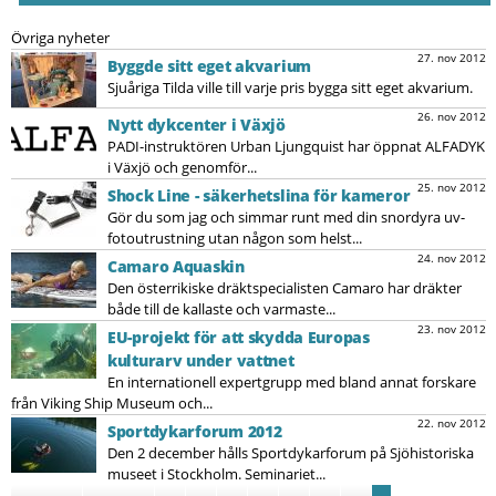
Övriga nyheter
27. nov 2012
Byggde sitt eget akvarium
Sjuåriga Tilda ville till varje pris bygga sitt eget akvarium.
26. nov 2012
Nytt dykcenter i Växjö
PADI-instruktören Urban Ljungquist har öppnat ALFADYK
i Växjö och genomför...
25. nov 2012
Shock Line - säkerhetslina för kameror
Gör du som jag och simmar runt med din snordyra uv-
fotoutrustning utan någon som helst...
24. nov 2012
Camaro Aquaskin
Den österrikiske dräktspecialisten Camaro har dräkter
både till de kallaste och varmaste...
23. nov 2012
EU-projekt för att skydda Europas
kulturarv under vattnet
En internationell expertgrupp med bland annat forskare
från Viking Ship Museum och...
22. nov 2012
Sportdykarforum 2012
Den 2 december hålls Sportdykarforum på Sjöhistoriska
museet i Stockholm. Seminariet...