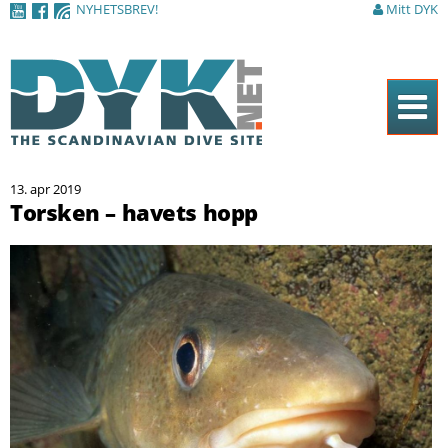
NYHETSBREV!
Mitt DYK
Hoppa till
huvudinnehåll
Hem
13. apr 2019
Tidningen
Torsken – havets hopp
Nyheter
Artiklar
DYK Guiden
Shop
Kontakt
Sök