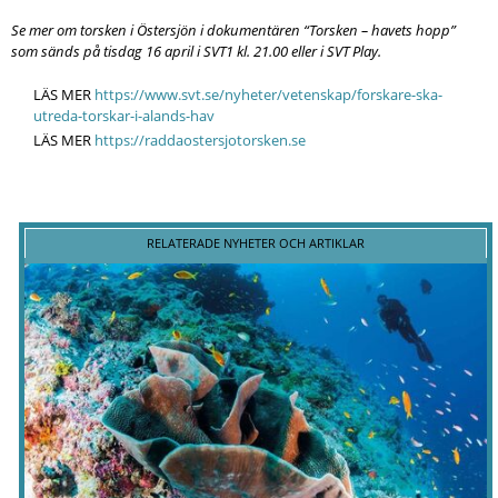
Se mer om torsken i Östersjön i dokumentären “Torsken – havets hopp”
som sänds på tisdag 16 april i SVT1 kl. 21.00 eller i SVT Play.
LÄS MER
https://www.svt.se/nyheter/vetenskap/forskare-ska-
utreda-torskar-i-alands-hav
LÄS MER
https://raddaostersjotorsken.se
RELATERADE NYHETER OCH ARTIKLAR