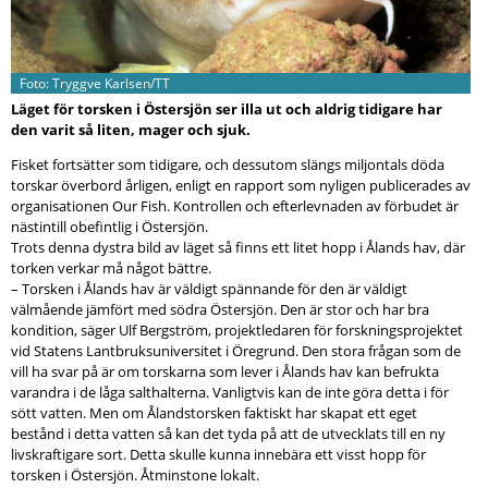
Foto: Tryggve Karlsen/TT
Läget för torsken i Östersjön ser illa ut och aldrig tidigare har
den varit så liten, mager och sjuk.
Fisket fortsätter som tidigare, och dessutom slängs miljontals döda
torskar överbord årligen, enligt en rapport som nyligen publicerades av
organisationen Our Fish. Kontrollen och efterlevnaden av förbudet är
nästintill obefintlig i Östersjön.
Trots denna dystra bild av läget så finns ett litet hopp i Ålands hav, där
torken verkar må något bättre.
– Torsken i Ålands hav är väldigt spännande för den är väldigt
välmående jämfört med södra Östersjön. Den är stor och har bra
kondition, säger Ulf Bergström, projektledaren för forskningsprojektet
vid Statens Lantbruksuniversitet i Öregrund. Den stora frågan som de
vill ha svar på är om torskarna som lever i Ålands hav kan befrukta
varandra i de låga salthalterna. Vanligtvis kan de inte göra detta i för
sött vatten. Men om Ålandstorsken faktiskt har skapat ett eget
bestånd i detta vatten så kan det tyda på att de utvecklats till en ny
livskraftigare sort. Detta skulle kunna innebära ett visst hopp för
torsken i Östersjön. Åtminstone lokalt.