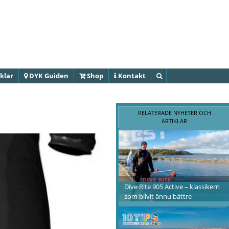
Hoppa till
huvudinnehåll
klar
DYK Guiden
Shop
Kontakt
Sök
RELATERADE NYHETER OCH
ARTIKLAR
Dive Rite 905 Active – klassikern
som blivit ännu bättre