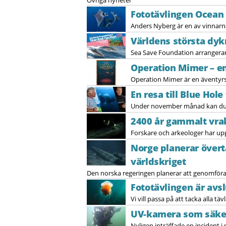
Övriga nyheter
Fototävlingen Ocean 
Anders Nyberg är en av vinnarna
Världens största dy
Sea Save Foundation arrangerar 
Operation Mimer – en
Operation Mimer är en äventyrsth
En resa till Blue Ho
Under november månad kan du va
2400 år gammalt vrak
Forskare och arkeologer har upp
Norge planerar övert
världskriget
Den norska regeringen planerar att genomföra 
Fototävlingen är avs
Vi vill passa på att tacka alla t
UV-kamera som säke
Nyligen inträffade en incident 