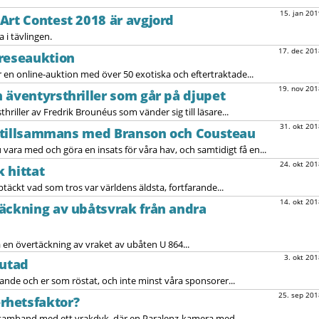
15. jan 201
Art Contest 2018 är avgjord
 i tävlingen.
17. dec 201
kreseauktion
en online-auktion med över 50 exotiska och eftertraktade...
19. nov 201
 äventyrsthriller som går på djupet
riller av Fredrik Brounéus som vänder sig till läsare...
31. okt 201
le tillsammans med Branson och Cousteau
ra med och göra en insats för våra hav, och samtidigt få en...
24. okt 201
 hittat
täckt vad som tros var världens äldsta, fortfarande...
14. okt 201
äckning av ubåtsvrak från andra
en övertäckning av vraket av ubåten U 864...
3. okt 201
lutad
ävlande och er som röstat, och inte minst våra sponsorer...
25. sep 201
rhetsfaktor?
i samband med ett vrakdyk, där en Paralenz-kamera med...