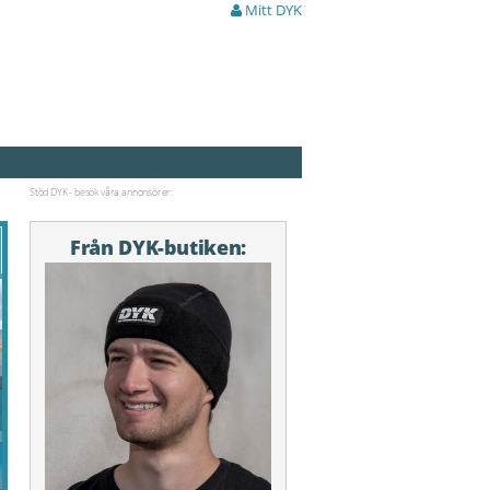
Mitt DYK
Stöd DYK - besök våra annonsörer:
Från DYK-butiken: