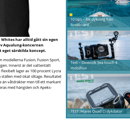
10 tips – för dykning från
liveaboard
hites har alltid gått sin egen
 av Aqualung-koncernen
tt eget särskilda koncept.
 modellerna Fusion, Fusion Sport,
Test – Divevolk Sea touch 4
gen. Innerst är det vattentätt
mobilhus
 flexibelt lager av 100 procent Lycra
 ställen med ökat slitage. Resultatet
e än våtdräkter men till ett markant
ereras med hängslen och Apeks-
TEST: Mares Quad Ci dykdator