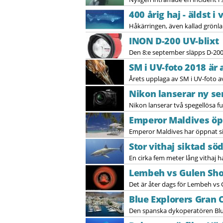
400 årig haj - äldst i
Håkärringen, även kallad grönlan
INON D-200 UV-blixt
Den 8:e september släpps D-200 -
SM i UV-foto 2018 är 
Årets upplaga av SM i UV-foto a
Nikon lanserar ny se
Nikon lanserar två spegellösa fu
Emperor Maldives öp
Emperor Maldives har öppnat sin
Stor vithaj siktad sö
En cirka fem meter lång vithaj 
Lembeh vs Gulen Sho
Det är åter dags för Lembeh vs 
Blue Explorers Gran 
Den spanska dykoperatören Blue