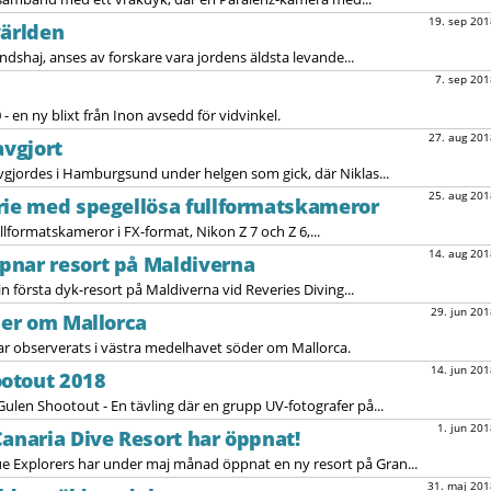
19. sep 201
 världen
dshaj, anses av forskare vara jordens äldsta levande...
7. sep 201
 en ny blixt från Inon avsedd för vidvinkel.
27. aug 201
avgjort
vgjordes i Hamburgsund under helgen som gick, där Niklas...
25. aug 201
rie med spegellösa fullformatskameror
llformatskameror i FX-format, Nikon Z 7 och Z 6,...
14. aug 201
pnar resort på Maldiverna
 första dyk-resort på Maldiverna vid Reveries Diving...
29. jun 201
der om Mallorca
har observerats i västra medelhavet söder om Mallorca.
14. jun 201
otout 2018
Gulen Shootout - En tävling där en grupp UV-fotografer på...
1. jun 201
Canaria Dive Resort har öppnat!
 Explorers har under maj månad öppnat en ny resort på Gran...
31. maj 201