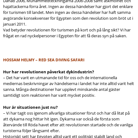
Dahab 2006, Muhammedteckningarna 2006-2008 samt askmolnet och
hajattackerna förra året. Ingen av dessa händelser har gjort det enklare
för turismen till landet. Men ingen av dessa händelser har haft samma
avgörande konsekvenser för Egypten som den revolution som bröt ut i
januari 2011.
Vad betyder revolutionen för turismen på kort och på lång sikt? Vi har
frågat en rad nyckelpersoner i Egypten för att få deras syn på saken.
HOSSAM HELMY – RED SEA DIVING SAFARI
Hur har revolutionen påverkat dykindustrin?
– Det har varit en utmanande tid för oss och de internationella
mediernas beskrivningar av händelserna i landet har inte alltid varit helt
sanna. Många destinationer har upplevt minskande antal gäster
samtidigt som reaktionen har varit mycket positiv.
Hur är situationen just nu?
– Vi har tagit oss igenom allvarliga situationer förut och har då litat på
att dykarna nog hittar hit igen. Dykarna var också de första som
återvände till Röda havet efter att revolutionen startade och de vanliga
turisterna följer långsamt efter.
Historiskt sett har Egypten alltid varit ett politiskt stabilt land och