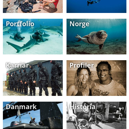
Portfolio
Norge
Karriär
Profiler
Danmark
Historia