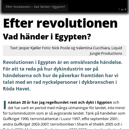
Hossam Helmy
2
av
8
Efter revolutionen
Vad händer i Egypten?
Text: Jesper Kjøller Foto: Nick Poole og Valentina Cucchiara, Liquid
Jungle Productions
Revolutionen i Egypten är en omvälvande händelse.
För att ta reda på hur dykindustrin ser på
händelserna och hur de påverkar framtiden har vi
talat med en rad nyckelpersoner i dykbranschen i
Röda Havet.
I
nästan 20 år har jag regelbundet rest och dykt i Egypten
och
det har varit en period med många utmaningar för landet, inte minst
för turismindustrin som är så avgörande landet. Tänk på händelser som
Gulfkriget 1990, terroristattentat i Luxor 1997, elfte september 2001,
andra Gulfkriget 2003-2007, terrorbomber i Sharm el Sheikh 2005 och i