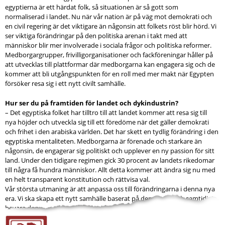
egyptierna är ett härdat folk, så situationen är så gott som
normaliserad i landet. Nu när vår nation är på väg mot demokrati och
en civil regering är det viktigare än någonsin att folkets röst blir hörd. Vi
ser viktiga förändringar på den politiska arenan i takt med att
människor blir mer involverade i sociala frågor och politiska reformer.
Medborgargrupper, frivilligorganisationer och fackföreningar håller på
att utvecklas till plattformar där medborgarna kan engagera sig och de
kommer att bli utgångspunkten för en roll med mer makt när Egypten
försöker resa sig i ett nytt civilt samhälle.
Hur ser du på framtiden för landet och dykindustrin?
– Det egyptiska folket har tilltro till att landet kommer att resa sig till
nya höjder och utveckla sig till ett föredöme när det gäller demokrati
och frihet i den arabiska världen. Det har skett en tydlig förändring i den
egyptiska mentaliteten. Medborgarna är förenade och starkare än
någonsin, de engagerar sig politiskt och upplever en ny passion för sitt
land. Under den tidigare regimen gick 30 procent av landets rikedomar
till några få hundra människor. Allt detta kommer att ändra sig nu med
en helt transparent konstitution och rättvisa val.
Vår största utmaning är att anpassa oss till förändringarna i denna nya
era. Vi ska skapa ett nytt samhälle baserat på demokrati och samtidigt
bevara den...