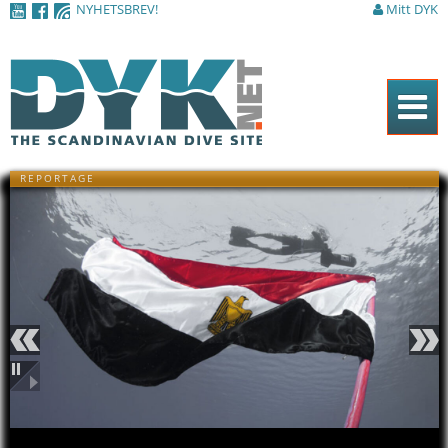
NYHETSBREV!
Mitt DYK
Hoppa till
huvudinnehåll
Hem
REPORTAGE
Tidningen
Nyheter
Artiklar
DYK Guiden
Shop
Föregående
Nästa
Kontakt
Pausa
Sök