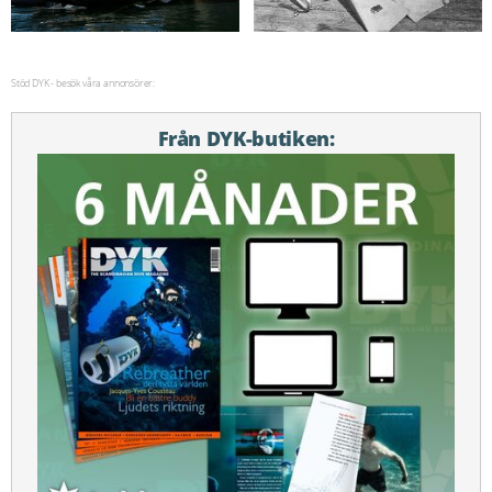
Stöd DYK - besök våra annonsörer:
Från DYK-butiken: