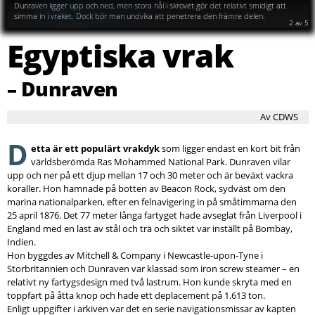
lättillgänglig.
2
av
5
Egyptiska vrak
– Dunraven
Av CDWS
D
etta är ett populärt vrakdyk
som ligger endast en kort bit från
världsberömda Ras Mohammed National Park. Dunraven vilar
upp och ner på ett djup mellan 17 och 30 meter och är beväxt vackra
koraller. Hon hamnade på botten av Beacon Rock, sydväst om den
marina nationalparken, efter en felnavigering in på småtimmarna den
25 april 1876. Det 77 meter långa fartyget hade avseglat från Liverpool i
England med en last av stål och trä och siktet var inställt på Bombay,
Indien.
Hon byggdes av Mitchell & Company i Newcastle-upon-Tyne i
Storbritannien och Dunraven var klassad som iron screw steamer – en
relativt ny fartygsdesign med två lastrum. Hon kunde skryta med en
toppfart på åtta knop och hade ett deplacement på 1.613 ton.
Enligt uppgifter i arkiven var det en serie navigationsmissar av kapten