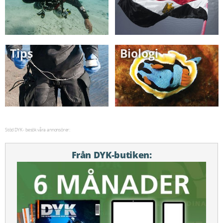
Tips
Biologi
Stöd DYK - besök våra annonsörer:
Från DYK-butiken: