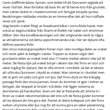
Cares ställföreträdare, Ayman, som ledde till att Dunraven seglade på
revet i full fart. Man försökte slå back för att få henne loss från grundet,
men vatten läckte in i maskinrummet och fartyget började sjunka.
Besättningen räddades mindre än en timme efter det att hon träffade
revet och sjönk.
Idag besöks vraket flitigt av liveaboard-båtar i norra Röda havet, men
också av dagstursbåtar från Sharm el Sheikh när väder och strömmar
tillåter. Den rika korallbeväxningen och det omgivande revet är några
av attraktionerna vid detta uppochnervända vrak. Här ser dykare ofta
delfiner passera förbi.
Den stora mässingspropellern finner man i den nordliga delen av vraket
och revet självt är beläget i väster. Toppen av stäven utgör den
grundaste delen av vraket med sina 17 meter medan aktern vilar på 30
meter. De flesta dyk på vraket börjar i aktern där det finns en stor och
säker ingång för dykare. Det är ofta strömt i området, så det är lättare
att utforska Dunraven i skydd av vraket. Man simmar in i dunklet men
det är gott om plats och gott om ljus. Det finns dock en lite krånglig
passage förbi den stora pannan, innan du kommer ut igen i mitten av
fartyget, där skeppet är brutet i två delar. Här ligger resterna av
skorstenen på havsbotten. Även om det är frestande att simma in i
fören av vraket rekommenderas det inte och de flesta guider kommer
att be dykare att inte göra det. Partiet är delvis kollapsat och det finns
varken utrymme eller ljus nog för att kunna göra en säker penetrering.
Klassiska fotomotiv från vraket inkluderar de tusentals glassfish, som