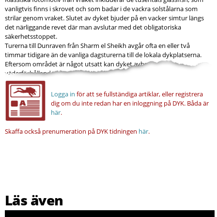
vanligtvis finns i skrovet och som badar i de vackra solstålarna som
strilar genom vraket. Slutet av dyket bjuder på en vacker simtur längs
det närliggande revet där man avslutar med det obligatoriska
säkerhetsstoppet.
Turerna till Dunraven från Sharm el Sheikh avgår ofta en eller två
timmar tidigare än de vanliga dagsturerna till de lokala dykplatserna.
Eftersom området är något utsatt kan dyket avbrytas om
väderförhållandena inte är optimala.
Logga in
för att se fullständiga artiklar, eller registrera
dig om du inte redan har en inloggning på DYK.
Båda är
här
.
Skaffa också prenumeration på DYK tidningen
här
.
Läs även