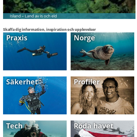
Island – Land av is och eld
Skaffa dig information, inspiration och upplevelser
Praxis
Norge
Säkerhet
Profiler
Tech
Röda havet