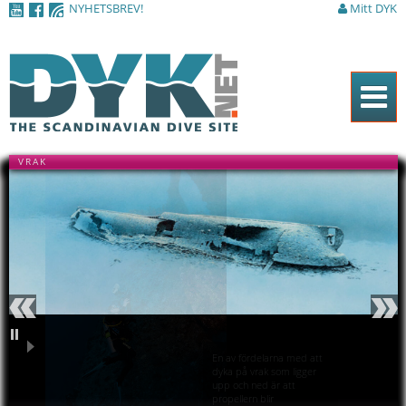
NYHETSBREV!
Mitt DYK
Hoppa till
huvudinnehåll
Hem
VRAK
Tidningen
Nyheter
Artiklar
DYK Guiden
Shop
Föregående
Nästa
Kontakt
En av fördelarna med att
Pausa
dyka på vrak som ligger
upp och ned är att
Sök
propellern blir