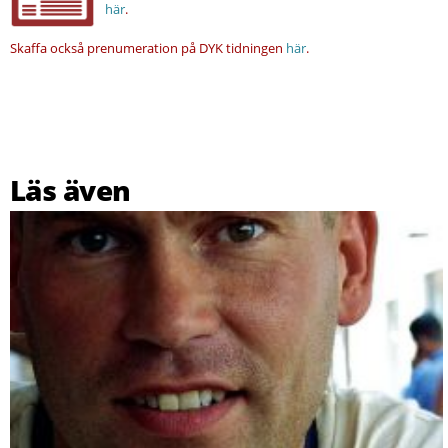
här
.
Skaffa också prenumeration på DYK tidningen
här
.
Läs även