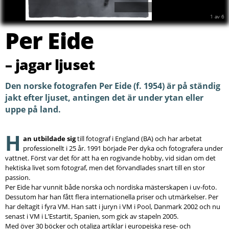
2
av
6
Per Eide
– jagar ljuset
Den norske fotografen Per Eide (f. 1954) är på ständig
jakt efter ljuset, antingen det är under ytan eller
uppe på land.
H
an utbildade sig
till fotograf i England (BA) och har arbetat
professionellt i 25 år. 1991 började Per dyka och fotografera under
vattnet. Först var det för att ha en rogivande hobby, vid sidan om det
hektiska livet som fotograf, men det förvandlades snart till en stor
passion.
Per Eide har vunnit både norska och nordiska mästerskapen i uv-foto.
Dessutom har han fått flera internationella priser och utmärkelser. Per
har deltagit i fyra VM. Han satt i juryn i VM i Pool, Danmark 2002 och nu
senast i VM i L’Estartit, Spanien, som gick av stapeln 2005.
Med över 30 böcker och otaliga artiklar i europeiska rese- och