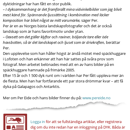
dyktidningar har han fått en stor publik.
– I dyksammanhang är det framförallt mina vidvinkelbilder som jag blivit
mest känd för. Spännande ljussättning i kombination med läcker
komposition har blivit något av mitt varumärke,
säger Per.
Per är en av Norges bästa landskapsfotografer och det är också
landskap som är hans favoritmotiv under ytan.
– Oavsett om det gäller klyftor och raviner, böljande tare eller öde
havsbotten, så är det landskapet och ljuset som är drivkraften,
berättar
Per.
Den upplevelse som han håller högst är ändå mötet med späckhuggare
i Lofoten och han erkänner att han här sattes på svåra prov som
fotograf. Men arbetet belönades med att en av hans bilder på en
späckhuggare hamnade på frimärke 2005.
Efter 15 år och 1 500 dyk runt om i världen har Per fått uppleva mer än
de flesta. Men han har fortfarande ett par stora drömmar kvar – att få
dyka på Galapagos och Antarktis.
Mer om Per Eide och hans bilder finner du på:
www.pereide.no
Logga in
för att se fullständiga artiklar, eller registrera
dig om du inte redan har en inloggning på DYK.
Båda är