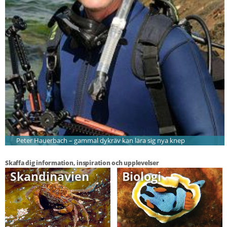
Peter Hauerbach – gammal dykräv kan lära sig nya knep
Skaffa dig information, inspiration och upplevelser
Skandinavien
Biologi