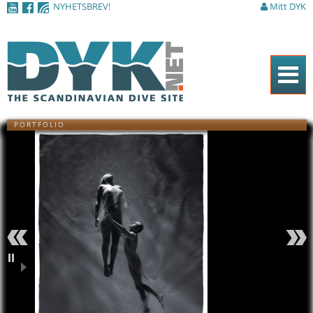
NYHETSBREV!
Mitt DYK
Hoppa till
huvudinnehåll
Hem
PORTFOLIO
Tidningen
Nyheter
Artiklar
DYK Guiden
Shop
Föregående
Nästa
Kontakt
Pausa
Sök