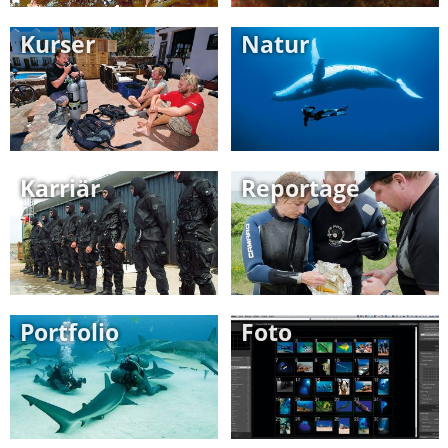
Kurser
Natur
Karriär
Reportage
Portfolio
Foto