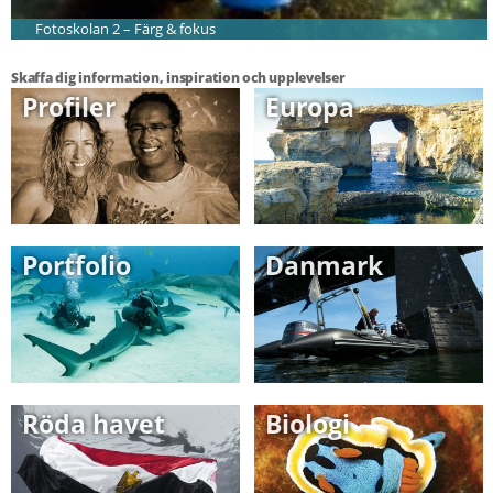
Fotoskolan 2 – Färg & fokus
Skaffa dig information, inspiration och upplevelser
Profiler
Europa
Portfolio
Danmark
Röda havet
Biologi