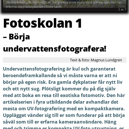
Vidvinkellinsen gör det möjligt att fotografera stora motiv med skärpa, som den här
enorma soppsköldpaddan i Röda havet.
2
av
7
Fotoskolan 1
– Börja
undervattensfotografera!
Text & foto: Magnus Lundgren
Undervattensfotografering är kul och garanterat
beroendeframkallande så vi måste varna er att ni
börjar på egen risk. Era gamla dykplatser får nytt liv
och ett nytt sug. Plötsligt kommer du på dig själv
med att boka en resa till exotiska fotomotiv. Den här
artikelserien i fyra utbildande delar avhandlar det
mesta om UV-fotografering med en kompaktkamera.
Upplägget vänder sig till er som funderar på att börja
såväl som till er erfarna kameraanvändare. Häng
med och trimma er kompakta UV-foto utrustning, er