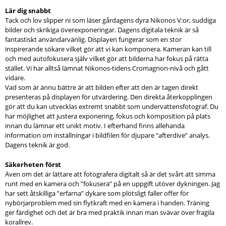
Lär dig snabbt
Tack och lov slipper ni som läser gårdagens dyra Nikonos V:or, suddiga
bilder och skrikiga överexponeringar. Dagens digitala teknik är så
fantastiskt användarvänlig. Displayen fungerar som en stor
inspirerande sökare vilket gör att vi kan komponera. Kameran kan till
och med autofokusera själv vilket gör att bilderna har fokus på rätta
stället. Vi har alltså lämnat Nikonos-tidens Cromagnon-nivå och gått
vidare.
Vad som är ännu bättre är att bilden efter att den är tagen direkt
presenteras på displayen för utvärdering. Den direkta återkopplingen
gör att du kan utvecklas extremt snabbt som undervattensfotograf. Du
har möjlighet att justera exponering, fokus och komposition på plats
innan du lämnar ett unikt motiv. I efterhand finns allehanda
information om inställningar i bildfilen för djupare ”afterdive” analys.
Dagens teknik är god.
Säkerheten först
Även om det är lättare att fotografera digitalt så är det svårt att simma
runt med en kamera och ”fokusera” på en uppgift utöver dykningen. Jag
har sett åtskilliga ”erfarna” dykare som plötsligt faller offer för
nybörjarproblem med sin flytkraft med en kamera i handen. Träning
ger färdighet och det är bra med praktik innan man svävar över fragila
korallrev.