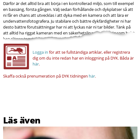
Därför är det alltid bra att börja i en kontrollerad miljö, som till exempel
en bassäng, första gången. Välj sedan förhållande och dykplatser så att
ni får en chans att utvecklas i att dyka med en kamera och att lära er
undervattensfotografera. Ju stabilare och bättre dykfärdigheter ni har
desto bättre förutsättningar har ni att lyckas när ni tar bilder. Tänk på
att alltid ha riggat kameran med en säkerhetslina så att ni när som helst
kan släppa taget och...
Logga in
för att se fullständiga artiklar, eller registrera
dig om du inte redan har en inloggning på DYK.
Båda är
här
.
Skaffa också prenumeration på DYK tidningen
här
.
Läs även