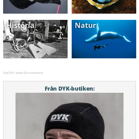
Historia
Natur
Stöd DYK - besök våra annonsörer:
Från DYK-butiken: