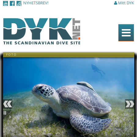
NYHETSBREV!
Mitt DYK
Hoppa till
huvudinnehåll
Hem
FOTO
Tidningen
Nyheter
Artiklar
DYK Guiden
Shop
Föregående
Nästa
Kontakt
Pausa
Sök