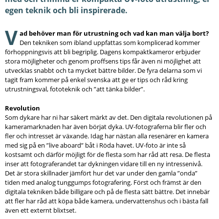
egen teknik och bli inspirerade.
V
ad behöver man för utrustning och vad kan man välja bort?
Den tekniken som ibland uppfattas som komplicerad kommer
förhoppningsvis att bli begriplig. Dagens kompaktkameror erbjuder
stora möjligheter och genom proffsens tips får även ni möjlighet att
utvecklas snabbt och ta mycket bättre bilder. De fyra delarna som vi
tagit fram kommer på enkel svenska att ge er tips och råd kring
utrustningsval, fototeknik och ”att tänka bilder”.
Revolution
Som dykare har ni har säkert märkt av det. Den digitala revolutionen på
kameramarknaden har även börjat dyka. UV-fotograferna blir fler och
fler och intresset är växande. Idag har nästan alla resenärer en kamera
med sig på en ”live aboard” båt i Röda havet. UV-foto är inte så
kostsamt och därför möjligt för de flesta som har råd att resa. De flesta
inser att fotograferandet tar dykningen vidare till en ny intressenivå.
Det är stora skillnader jämfört hur det var under den gamla ”onda”
tiden med analog tunggumps fotografering. Först och främst är den
digitala tekniken både billigare och på de flesta sätt bättre. Det innebär
att fler har råd att köpa både kamera, undervattenshus och i bästa fall
även ett externt blixtset.