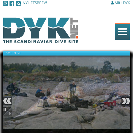
NYHETSBREV!
Mitt DYK
Hoppa till
huvudinnehåll
Hem
SVERIGE
Tidningen
Nyheter
Artiklar
DYK Guiden
Shop
Föregående
Nästa
Kontakt
Pausa
Sök