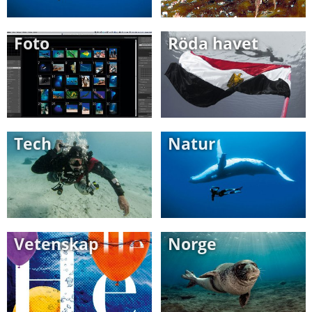
Foto
Röda havet
Tech
Natur
Vetenskap
Norge