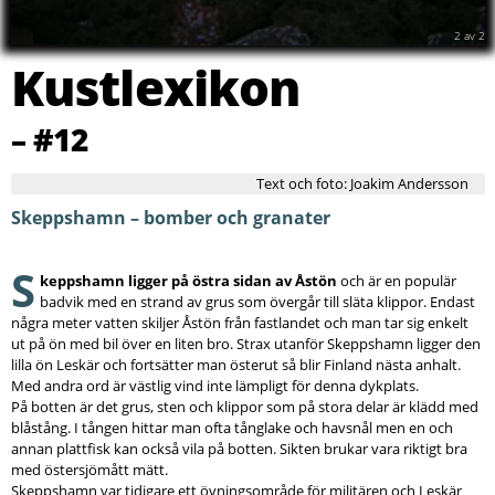
2
av
2
Kustlexikon
– #12
Text och foto: Joakim Andersson
Skeppshamn – bomber och granater
S
keppshamn ligger på östra sidan av Åstön
och är en populär
badvik med en strand av grus som övergår till släta klippor. Endast
några meter vatten skiljer Åstön från fastlandet och man tar sig enkelt
ut på ön med bil över en liten bro. Strax utanför Skeppshamn ligger den
lilla ön Leskär och fortsätter man österut så blir Finland nästa anhalt.
Med andra ord är västlig vind inte lämpligt för denna dykplats.
På botten är det grus, sten och klippor som på stora delar är klädd med
blåstång. I tången hittar man ofta tånglake och havsnål men en och
annan plattfisk kan också vila på botten. Sikten brukar vara riktigt bra
med östersjömått mätt.
Skeppshamn var tidigare ett övningsområde för militären och Leskär