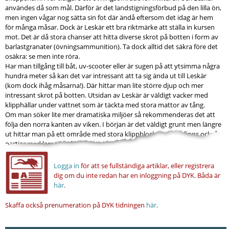
användes då som mål. Därför är det landstigningsförbud på den lilla ön,
men ingen vågar nog sätta sin fot där ändå eftersom det idag är hem
för många måsar. Dock är Leskär ett bra riktmärke att ställa in kursen
mot. Det är då stora chanser att hitta diverse skrot på botten i form av
barlastgranater (övningsammunition). Ta dock alltid det säkra före det
osäkra: se men inte röra.
Har man tillgång till båt, uv-scooter eller är sugen på att ytsimma några
hundra meter så kan det var intressant att ta sig ända ut till Leskär
(kom dock ihåg måsarna!). Där hittar man lite större djup och mer
intressant skrot på botten. Utsidan av Leskär är väldigt vacker med
klipphällar under vattnet som är täckta med stora mattor av tång.
Om man söker lite mer dramatiska miljöer så rekommenderas det att
följa den norra kanten av viken. I början är det väldigt grunt men längre
ut hittar man på ett område med stora klippblock. Här ute finns också
partier med lera som format intressanta och vackra små ”canyons”.
Logga in
för att se fullständiga artiklar, eller registrera
dig om du inte redan har en inloggning på DYK.
Båda är
här
.
Skaffa också prenumeration på DYK tidningen
här
.