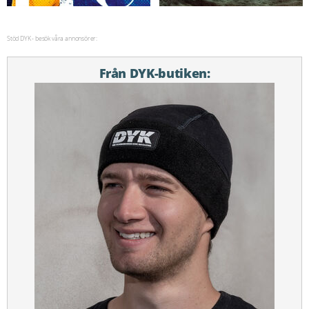
Stöd DYK - besök våra annonsörer:
Från DYK-butiken: