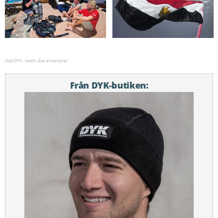
Stöd DYK - besök våra annonsörer:
Från DYK-butiken: