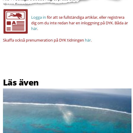
öknen finns inget vatten. Heller inga duschar eller...
Logga in
för att se fullständiga artiklar, eller registrera
dig om du inte redan har en inloggning på DYK.
Båda är
här
.
Skaffa också prenumeration på DYK tidningen
här
.
Läs även