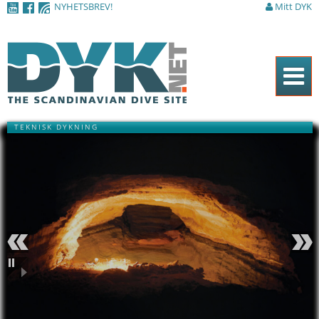
NYHETSBREV!
Mitt DYK
Hoppa till
huvudinnehåll
Hem
TEKNISK DYKNING
Tidningen
Nyheter
Artiklar
DYK Guiden
Shop
Föregående
Nästa
Kontakt
Pausa
Sök