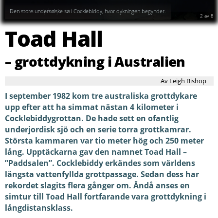
Den store undersøiske sø i Cocklebiddy, hvor dykningen begynder.
2
av
8
Toad Hall
– grottdykning i Australien
Av Leigh Bishop
I september 1982 kom tre australiska grottdykare
upp efter att ha simmat nästan 4 kilometer i
Cocklebiddygrottan. De hade sett en ofantlig
underjordisk sjö och en serie torra grottkamrar.
Största kammaren var tio meter hög och 250 meter
lång. Upptäckarna gav den namnet Toad Hall –
”Paddsalen”. Cocklebiddy erkändes som världens
längsta vattenfyllda grottpassage. Sedan dess har
rekordet slagits flera gånger om. Ändå anses en
simtur till Toad Hall fortfarande vara grottdykning i
långdistansklass.