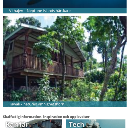
Vithajen – Neptune Islands härskare
Tawali – naturen ymnighetshorn
Skaffa dig information, inspiration och upplevelser
Karriär
Tech