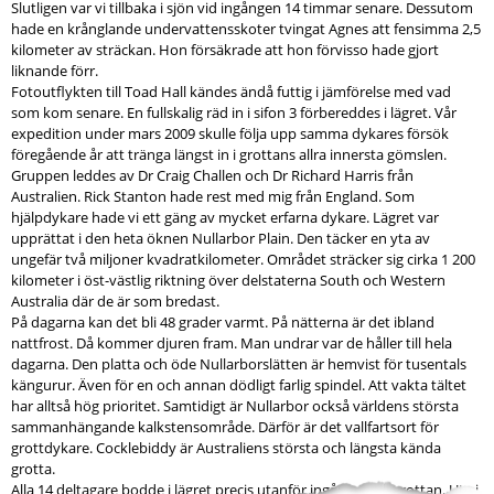
Slutligen var vi tillbaka i sjön vid ingången 14 timmar senare. Dessutom
hade en krånglande undervattensskoter tvingat Agnes att fensimma 2,5
kilometer av sträckan. Hon försäkrade att hon förvisso hade gjort
liknande förr.
Fotoutflykten till Toad Hall kändes ändå futtig i jämförelse med vad
som kom senare. En fullskalig räd in i sifon 3 förbereddes i lägret. Vår
expedition under mars 2009 skulle följa upp samma dykares försök
föregående år att tränga längst in i grottans allra innersta gömslen.
Gruppen leddes av Dr Craig Challen och Dr Richard Harris från
Australien. Rick Stanton hade rest med mig från England. Som
hjälpdykare hade vi ett gäng av mycket erfarna dykare. Lägret var
upprättat i den heta öknen Nullarbor Plain. Den täcker en yta av
ungefär två miljoner kvadratkilometer. Området sträcker sig cirka 1 200
kilometer i öst-västlig riktning över delstaterna South och Western
Australia där de är som bredast.
På dagarna kan det bli 48 grader varmt. På nätterna är det ibland
nattfrost. Då kommer djuren fram. Man undrar var de håller till hela
dagarna. Den platta och öde Nullarborslätten är hemvist för tusentals
kängurur. Även för en och annan dödligt farlig spindel. Att vakta tältet
har alltså hög prioritet. Samtidigt är Nullarbor också världens största
sammanhängande kalkstensområde. Därför är det vallfartsort för
grottdykare. Cocklebiddy är Australiens största och längsta kända
grotta.
Alla 14 deltagare bodde i lägret precis utanför ingången till grottan. Ute i