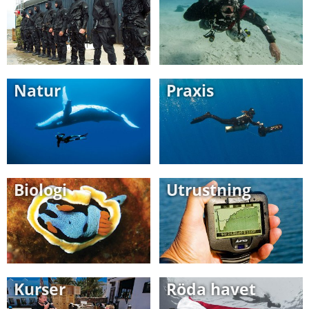
Natur
Praxis
Biologi
Utrustning
Kurser
Röda havet