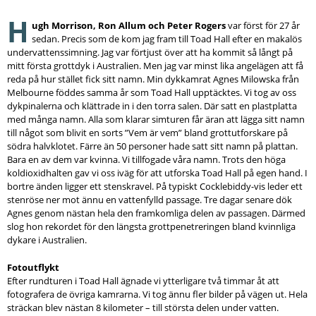
H
ugh Morrison, Ron Allum och Peter Rogers
var först för 27 år
sedan. Precis som de kom jag fram till Toad Hall efter en makalös
undervattenssimning. Jag var förtjust över att ha kommit så långt på
mitt första grottdyk i Australien. Men jag var minst lika angelägen att få
reda på hur stället fick sitt namn. Min dykkamrat Agnes Milowska från
Melbourne föddes samma år som Toad Hall upptäcktes. Vi tog av oss
dykpinalerna och klättrade in i den torra salen. Där satt en plastplatta
med många namn. Alla som klarar simturen får äran att lägga sitt namn
till något som blivit en sorts ”Vem är vem” bland grottutforskare på
södra halvklotet. Färre än 50 personer hade satt sitt namn på plattan.
Bara en av dem var kvinna. Vi tillfogade våra namn. Trots den höga
koldioxidhalten gav vi oss iväg för att utforska Toad Hall på egen hand. I
bortre änden ligger ett stenskravel. På typiskt Cocklebiddy-vis leder ett
stenröse ner mot ännu en vattenfylld passage. Tre dagar senare dök
Agnes genom nästan hela den framkomliga delen av passagen. Därmed
slog hon rekordet för den längsta grottpenetreringen bland kvinnliga
dykare i Australien.
Fotoutflykt
Efter rundturen i Toad Hall ägnade vi ytterligare två timmar åt att
fotografera de övriga kamrarna. Vi tog ännu fler bilder på vägen ut. Hela
sträckan blev nästan 8 kilometer – till största delen under vatten.