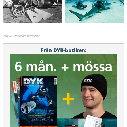
Stöd DYK - besök våra annonsörer:
Från DYK-butiken: