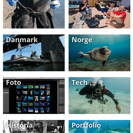
Danmark
Norge
Foto
Tech
Historia
Portfolio