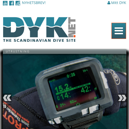
NYHETSBREV!
Mitt DYK
Hoppa till
huvudinnehåll
Hem
UTRUSTNING
Tidningen
Nyheter
Artiklar
DYK Guiden
Shop
Föregående
Nästa
Kontakt
Pausa
Sök