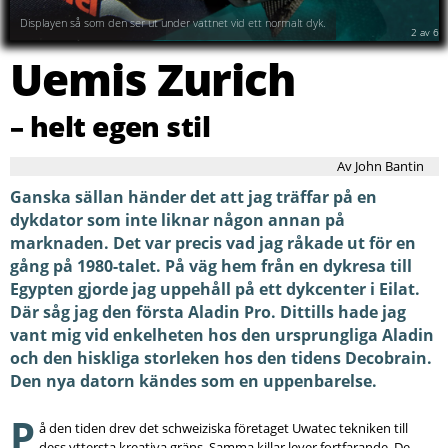
Displayen så som den ser ut under vattnet vid ett normalt dyk.
2
av
6
Uemis Zurich
– helt egen stil
Av John Bantin
Ganska sällan händer det att jag träffar på en
dykdator som inte liknar någon annan på
marknaden. Det var precis vad jag råkade ut för en
gång på 1980-talet. På väg hem från en dykresa till
Egypten gjorde jag uppehåll på ett dykcenter i Eilat.
Där såg jag den första Aladin Pro. Dittills hade jag
vant mig vid enkelheten hos den ursprungliga Aladin
och den hiskliga storleken hos den tidens Decobrain.
Den nya datorn kändes som en uppenbarelse.
P
å den tiden drev det schweiziska företaget Uwatec tekniken till
dess yttersta kreativa gräns. Samma killar lever fortfarande. De