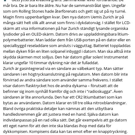
mår bra. De är bara lite äldre. Nu har de sammanstrålat igen. Ungefär
som om Rolling Stones hade återförenats och gett sig ut på ny turné.
Magin finns uppenbarligen kvar. Den nya datorn Uemis Zurich är på
många sätt helt olik allt annat som finns i dykdatorväg. I stället för LCD-
skärm att visa informationen på har Zurich ständigt lysande organiska
lysdioder på en OLED-skärm. Datorn drivs av uppladdningsbara litium-
polymerbatterier. Man laddar dem från USB-porten på en dator eller en
specialbyggd reseladdare som ansluts i vägguttag. Batteriet toppladdas
mellan dyken från en liten solpanel inbyggd i datorn. Man ska alltså inte
skydda skärmen mot solljus. Den här datorn gillar solen! Instrumentet
klarar ungefär 10 timmar dykning när det är fulladdat.
Zurich är gasintegrerad via en sändare av välbekant typ. Man sätter
sändaren i en högtrycksanslutning på regulatorn. Men datorn blir inte
förvirrad av andra sändare som använder samma frekvens. I stället
visar datorn flasktrycket hos de andra dykarna – förutsatt att de
befinner sig inom synhåll framför dig och inte i ”radioskugga”. Även
sändaren är lite annorlunda. Den har ett CR2 litiumbatteri som kan
bytas av användaren. Datorn klarar en till tre olika nitroxblandningar.
Bland övriga praktiska detaljer kan nämnas att den utbytbara
handledsremmen går att justera med en hand. Själva datorn kan
individanpassas på en rad olika sätt. Det går exempelvis att ge datorn
ett eget namn för att den inte ska blandas ihop med data för
dykkompisen. Kompisens data kan tas emot efter en knapptryckning.