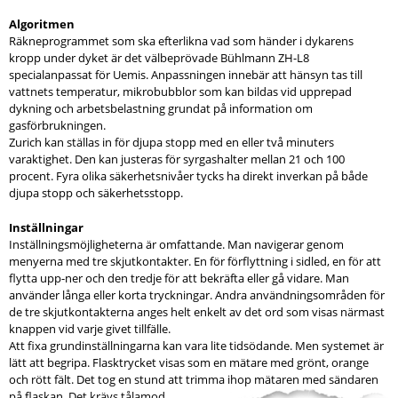
Algoritmen
Räkneprogrammet som ska efterlikna vad som händer i dykarens
kropp under dyket är det välbeprövade Bühlmann ZH-L8
specialanpassat för Uemis. Anpassningen innebär att hänsyn tas till
vattnets temperatur, mikrobubblor som kan bildas vid upprepad
dykning och arbetsbelastning grundat på information om
gasförbrukningen.
Zurich kan ställas in för djupa stopp med en eller två minuters
varaktighet. Den kan justeras för syrgashalter mellan 21 och 100
procent. Fyra olika säkerhetsnivåer tycks ha direkt inverkan på både
djupa stopp och säkerhetsstopp.
Inställningar
Inställningsmöjligheterna är omfattande. Man navigerar genom
menyerna med tre skjutkontakter. En för förflyttning i sidled, en för att
flytta upp-ner och den tredje för att bekräfta eller gå vidare. Man
använder långa eller korta tryckningar. Andra användningsområden för
de tre skjutkontakterna anges helt enkelt av det ord som visas närmast
knappen vid varje givet tillfälle.
Att fixa grundinställningarna kan vara lite tidsödande. Men systemet är
lätt att begripa. Flasktrycket visas som en mätare med grönt, orange
och rött fält. Det tog en stund att trimma ihop mätaren med sändaren
på flaskan. Det krävs tålamod.