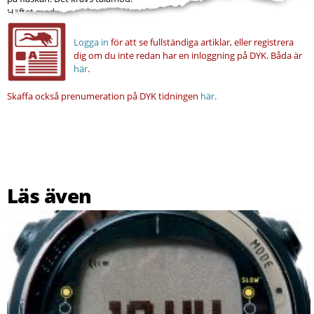
Häftet med...
Logga in
för att se fullständiga artiklar, eller registrera
dig om du inte redan har en inloggning på DYK.
Båda är
här
.
Skaffa också prenumeration på DYK tidningen
här
.
Läs även