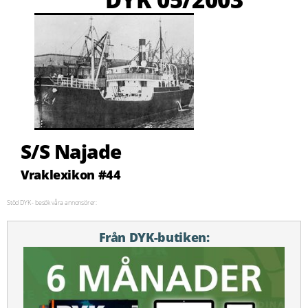
S/S Najade
Vraklexikon #44
Stöd DYK - besök våra annonsörer:
Från DYK-butiken: