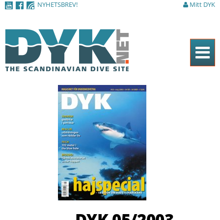
NYHETSBREV!
Mitt DYK
Hoppa till
huvudinnehåll
Hem
Tidningen
Nyheter
Artiklar
DYK Guiden
Shop
Kontakt
DYK 05/2003
Sök