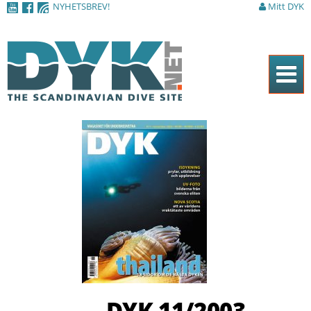
NYHETSBREV!
Mitt DYK
Hoppa till
huvudinnehåll
Hem
Tidningen
Nyheter
Artiklar
DYK Guiden
Shop
Kontakt
DYK 11/2003
Sök