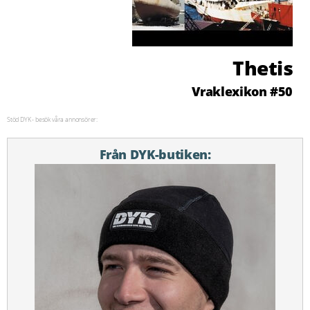
Thetis
Vraklexikon #50
Stöd DYK - besök våra annonsörer:
Från DYK-butiken: