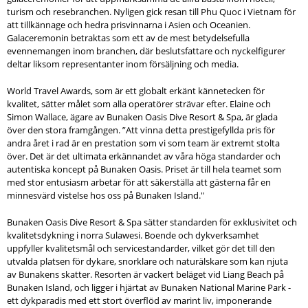
turism och resebranchen. Nyligen gick resan till Phu Quoc i Vietnam för
att tillkännage och hedra prisvinnarna i Asien och Oceanien.
Galaceremonin betraktas som ett av de mest betydelsefulla
evennemangen inom branchen, där beslutsfattare och nyckelfigurer
deltar liksom representanter inom försäljning och media.
World Travel Awards, som är ett globalt erkänt kännetecken för
kvalitet, sätter målet som alla operatörer strävar efter. Elaine och
Simon Wallace, ägare av Bunaken Oasis Dive Resort & Spa, är glada
över den stora framgången. ”Att vinna detta prestigefyllda pris för
andra året i rad är en prestation som vi som team är extremt stolta
över. Det är det ultimata erkännandet av våra höga standarder och
autentiska koncept på Bunaken Oasis. Priset är till hela teamet som
med stor entusiasm arbetar för att säkerställa att gästerna får en
minnesvärd vistelse hos oss på Bunaken Island."
Bunaken Oasis Dive Resort & Spa sätter standarden för exklusivitet och
kvalitetsdykning i norra Sulawesi. Boende och dykverksamhet
uppfyller kvalitetsmål och servicestandarder, vilket gör det till den
utvalda platsen för dykare, snorklare och naturälskare som kan njuta
av Bunakens skatter. Resorten är vackert beläget vid Liang Beach på
Bunaken Island, och ligger i hjärtat av Bunaken National Marine Park -
ett dykparadis med ett stort överflöd av marint liv, imponerande