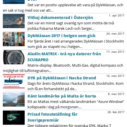
Det var en positiv upplevelse att vara på DykMässan, och
en sak vi tog med oss var att...
1. apr 2017
Vithaj dokumenterad i Östersjön
Det var en minst sagt ovanlig syn som mötte de två
polska fiskarna Marek Lech och Sergei...
24. mar 2017
DykMässan 2017 i helgen som gick
För fjärde året i rad arrangerades DykMässan i Stockholm
som gick av stapeln nu i helgen...
17. mar 2017
Aladin MATRIX - två nya datorer från
SCUBAPRO
Matrix-display, Bluetooth, Multi-Gas, digital kompass och
möjlighet till luftintegration...
16. mar 2017
DYK på DykMässan i Nacka Strand
Dags för årets DykMässa i Nacka Strand, Stockholm. Kom
och få en förhandstitt på de...
8. mar 2017
Känt landmärke på Malta är borta
Ett av Maltas mest välkända landmärken “Azure Window”
kollapsade i dag på morgonen....
28. feb 2017
Prisad fotoutställning får
Sverigepremiär
Den tidigare redaktören för svenska DYK, Marko T