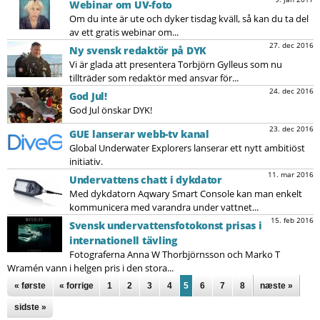
Webinar om UV-foto
Om du inte är ute och dyker tisdag kväll, så kan du ta del
av ett gratis webinar om...
27. dec 2016
Ny svensk redaktör på DYK
Vi är glada att presentera Torbjörn Gylleus som nu
tillträder som redaktör med ansvar för...
24. dec 2016
God Jul!
God Jul önskar DYK!
23. dec 2016
GUE lanserar webb-tv kanal
Global Underwater Explorers lanserar ett nytt ambitiöst
initiativ.
11. mar 2016
Undervattens chatt i dykdator
Med dykdatorn Aqwary Smart Console kan man enkelt
kommunicera med varandra under vattnet...
15. feb 2016
Svensk undervattensfotokonst prisas i
internationell tävling
Fotograferna Anna W Thorbjörnsson och Marko T
Wramén vann i helgen pris i den stora...
Sidor
« første
« forrige
1
2
3
4
5
6
7
8
næste »
sidste »