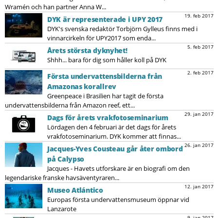
Wramén och han partner Anna W...
19. feb 2017
DYK är representerade i UPY 2017
DYK's svenska redaktör Torbjörn Gylleus finns med i
vinnarcirkeln för UPY2017 som enda...
5. feb 2017
Årets största dyknyhet!
Shhh... bara för dig som håller koll på DYK
2. feb 2017
Första undervattensbilderna från
Amazonas korallrev
Greenpeace i Brasilien har tagit de första
undervattensbilderna från Amazon reef, ett...
29. jan 2017
Dags för årets vrakfotoseminarium
Lördagen den 4 februari är det dags för årets
vrakfotoseminarium. DYK kommer att finnas...
26. jan 2017
Jacques-Yves Cousteau går åter ombord
på Calypso
Jacques - Havets utforskare är en biografi om den
legendariske franske havsäventyraren...
12. jan 2017
Museo Atlántico
Europas första undervattensmuseum öppnar vid
Lanzarote
9. jan 2017