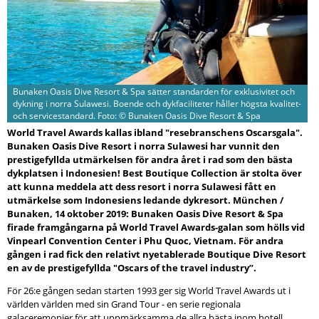
Bunaken Oasis Dive Resort & Spa sätter standarden för exklusivitet och
dykning i norra Sulawesi. Boende och dykfaciliteter håller högsta kvalitet-
och servicestandard. Foto: © Bunaken Oasis Dive Resort & Spa
World Travel Awards kallas ibland "resebranschens Oscarsgala".
Bunaken Oasis Dive Resort i norra Sulawesi har vunnit den
prestigefyllda utmärkelsen för andra året i rad som den bästa
dykplatsen i Indonesien! Best Boutique Collection är stolta över
att kunna meddela att dess resort i norra Sulawesi fått en
utmärkelse som Indonesiens ledande dykresort. München /
Bunaken, 14 oktober 2019: Bunaken Oasis Dive Resort & Spa
firade framgångarna på World Travel Awards-galan som hölls vid
Vinpearl Convention Center i Phu Quoc, Vietnam. För andra
gången i rad fick den relativt nyetablerade Boutique Dive Resort
en av de prestigefyllda "Oscars of the travel industry”.
För 26:e gången sedan starten 1993 ger sig World Travel Awards ut i
världen världen med sin Grand Tour - en serie regionala
galaceremonier för att uppmärksamma de allra bästa inom hotell,