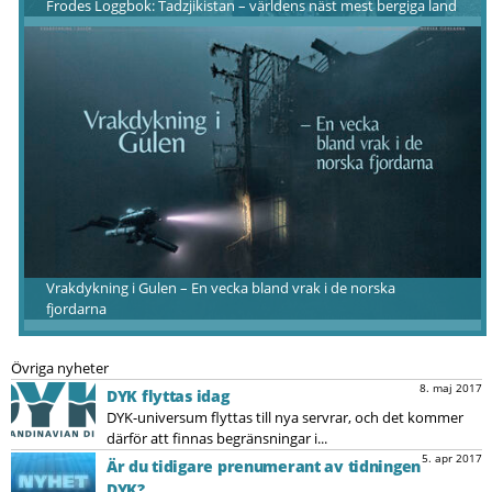
Frodes Loggbok: Tadzjikistan – världens näst mest bergiga land
Vrakdykning i Gulen – En vecka bland vrak i de norska
fjordarna
Övriga nyheter
8. maj 2017
DYK flyttas idag
DYK-universum flyttas till nya servrar, och det kommer
därför att finnas begränsningar i...
5. apr 2017
Är du tidigare prenumerant av tidningen
DYK?