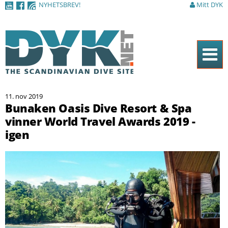
NYHETSBREV!
Mitt DYK
Hoppa till
huvudinnehåll
Hem
11. nov 2019
Tidningen
Bunaken Oasis Dive Resort & Spa
vinner World Travel Awards 2019 -
Nyheter
igen
Artiklar
DYK Guiden
Shop
Kontakt
Sök