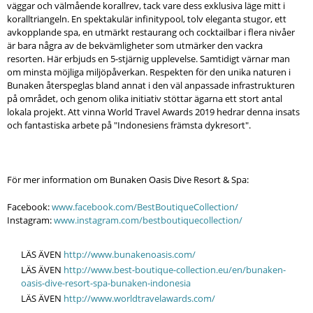
väggar och välmående korallrev, tack vare dess exklusiva läge mitt i
koralltriangeln. En spektakulär infinitypool, tolv eleganta stugor, ett
avkopplande spa, en utmärkt restaurang och cocktailbar i flera nivåer
är bara några av de bekvämligheter som utmärker den vackra
resorten. Här erbjuds en 5-stjärnig upplevelse. Samtidigt värnar man
om minsta möjliga miljöpåverkan. Respekten för den unika naturen i
Bunaken återspeglas bland annat i den väl anpassade infrastrukturen
på området, och genom olika initiativ stöttar ägarna ett stort antal
lokala projekt. Att vinna World Travel Awards 2019 hedrar denna insats
och fantastiska arbete på "Indonesiens främsta dykresort".
För mer information om Bunaken Oasis Dive Resort & Spa:
Facebook:
www.facebook.com/BestBoutiqueCollection/
Instagram:
www.instagram.com/bestboutiquecollection/
LÄS ÄVEN
http://www.bunakenoasis.com/
LÄS ÄVEN
http://www.best-boutique-collection.eu/en/bunaken-
oasis-dive-resort-spa-bunaken-indonesia
LÄS ÄVEN
http://www.worldtravelawards.com/