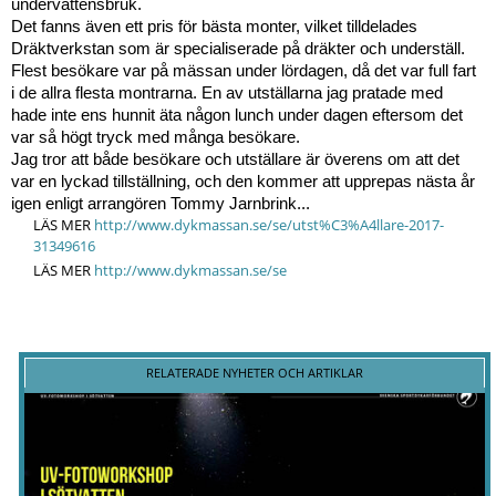
undervattensbruk.
Det fanns även ett pris för bästa monter, vilket tilldelades 
Dräktverkstan som är specialiserade på dräkter och underställ.
Flest besökare var på mässan under lördagen, då det var full fart 
i de allra flesta montrarna. En av utställarna jag pratade med 
hade inte ens hunnit äta någon lunch under dagen eftersom det 
var så högt tryck med många besökare.
Jag tror att både besökare och utställare är överens om att det 
var en lyckad tillställning, och den kommer att upprepas nästa år 
igen enligt arrangören Tommy Jarnbrink...
LÄS MER
http://www.dykmassan.se/se/utst%C3%A4llare-2017-
31349616
LÄS MER
http://www.dykmassan.se/se
RELATERADE NYHETER OCH ARTIKLAR