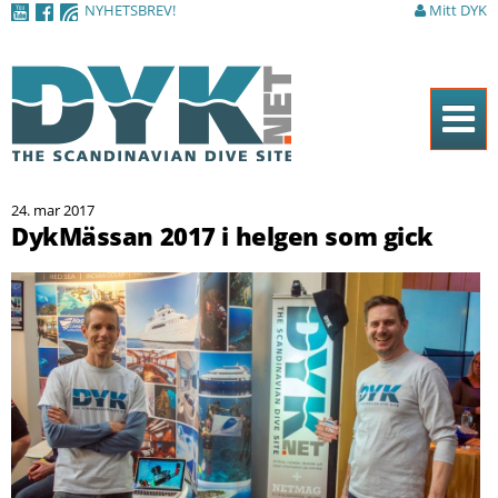
NYHETSBREV!
Mitt DYK
Hoppa till
huvudinnehåll
Hem
24. mar 2017
Tidningen
DykMässan 2017 i helgen som gick
Nyheter
Artiklar
DYK Guiden
Shop
Kontakt
Sök