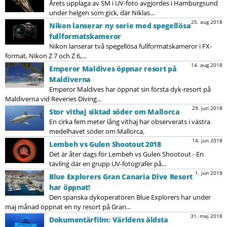
Årets upplaga av SM i UV-foto avgjordes i Hamburgsund
under helgen som gick, där Niklas...
25. aug 2018
Nikon lanserar ny serie med spegellösa
fullformatskameror
Nikon lanserar två spegellösa fullformatskameror i FX-
format, Nikon Z 7 och Z 6,...
14. aug 2018
Emperor Maldives öppnar resort på
Maldiverna
Emperor Maldives har öppnat sin första dyk-resort på
Maldiverna vid Reveries Diving...
29. jun 2018
Stor vithaj siktad söder om Mallorca
En cirka fem meter lång vithaj har observerats i västra
medelhavet söder om Mallorca.
14. jun 2018
Lembeh vs Gulen Shootout 2018
Det är åter dags för Lembeh vs Gulen Shootout - En
tävling där en grupp UV-fotografer på...
1. jun 2018
Blue Explorers Gran Canaria Dive Resort
har öppnat!
Den spanska dykoperatören Blue Explorers har under
maj månad öppnat en ny resort på Gran...
31. maj 2018
Dokumentärfilm: Världens äldsta