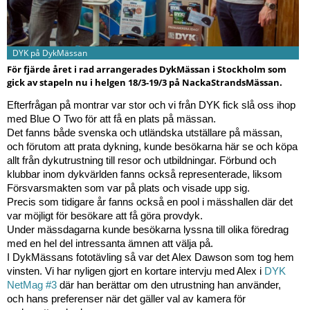
DYK på DykMässan
För fjärde året i rad arrangerades DykMässan i Stockholm som
gick av stapeln nu i helgen 18/3-19/3 på NackaStrandsMässan.
Efterfrågan på montrar var stor och vi från DYK fick slå oss ihop 
med Blue O Two 
för att få en plats på mässan.
Det fanns både svenska och utländska utställare på mässan, 
och förutom att prata dykning, kunde besökarna här se och köpa 
allt från dykutrustning till resor och utbildningar. Förbund och 
klubbar inom dykvärlden fanns också representerade, liksom 
Försvarsmakten som var på plats och visade upp sig.
Precis som tidigare år fanns också en pool i mässhallen där det 
var möjligt för besökare att få göra provdyk.
Under mässdagarna kunde besökarna lyssna till olika föredrag 
med en hel del intressanta ämnen att välja på.
I DykMässans fototävling så var det Alex Dawson som tog hem 
vinsten. Vi har nyligen gjort en kortare intervju med Alex i 
DYK 
NetMag #3
 där han berättar om den utrustning han använder, 
och hans preferenser när det gäller val av kamera för 