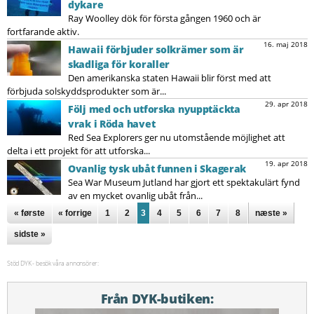
dykare
Ray Woolley dök för första gången 1960 och är
fortfarande aktiv.
16. maj 2018
Hawaii förbjuder solkrämer som är
skadliga för koraller
Den amerikanska staten Hawaii blir först med att
förbjuda solskyddsprodukter som är...
29. apr 2018
Följ med och utforska nyupptäckta
vrak i Röda havet
Red Sea Explorers ger nu utomstående möjlighet att
delta i ett projekt för att utforska...
19. apr 2018
Ovanlig tysk ubåt funnen i Skagerak
Sea War Museum Jutland har gjort ett spektakulärt fynd
av en mycket ovanlig ubåt från...
Sidor
« første
« forrige
1
2
3
4
5
6
7
8
næste »
sidste »
Stöd DYK - besök våra annonsörer:
Från DYK-butiken: