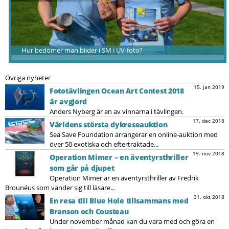
Hur bedömer man bilder i SM i UV-foto?
Övriga nyheter
15. jan 2019
Fototävlingen Ocean Art Contest 2018
är avgjord
Anders Nyberg är en av vinnarna i tävlingen.
17. dec 2018
Världens största dykreseauktion
Sea Save Foundation arrangerar en online-auktion med
över 50 exotiska och eftertraktade...
19. nov 2018
Operation Mimer – en äventyrsthriller
som går på djupet
Operation Mimer är en äventyrsthriller av Fredrik
Brounéus som vänder sig till läsare...
31. okt 2018
En resa till Blue Hole tillsammans med
Branson och Cousteau
Under november månad kan du vara med och göra en