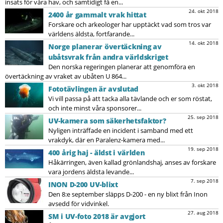
insats för våra hav, och samtidigt få en...
24. okt 2018
2400 år gammalt vrak hittat
Forskare och arkeologer har upptäckt vad som tros var
världens äldsta, fortfarande...
14. okt 2018
Norge planerar övertäckning av
ubåtsvrak från andra världskriget
Den norska regeringen planerar att genomföra en
övertäckning av vraket av ubåten U 864...
3. okt 2018
Fototävlingen är avslutad
Vi vill passa på att tacka alla tävlande och er som röstat,
och inte minst våra sponsorer...
25. sep 2018
UV-kamera som säkerhetsfaktor?
Nyligen inträffade en incident i samband med ett
vrakdyk, där en Paralenz-kamera med...
19. sep 2018
400 årig haj - äldst i världen
Håkärringen, även kallad grönlandshaj, anses av forskare
vara jordens äldsta levande...
7. sep 2018
INON D-200 UV-blixt
Den 8:e september släpps D-200 - en ny blixt från Inon
avsedd för vidvinkel.
27. aug 2018
SM i UV-foto 2018 är avgjort