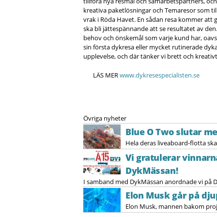
tillföra nya resmål och samarbetspartners, o
kreativa paketlösningar och Temaresor som till
vrak i Röda Havet. En sådan resa kommer att gå 
ska bli jättespännande att se resultatet av den. 
behov och önskemål som varje kund har, oavs
sin första dykresa eller mycket rutinerade dyka
upplevelse, och där tänker vi brett och kreativt
LÄS MER
www.dykresespecialisten.se
Övriga nyheter
Blue O Two slutar m
Hela deras liveaboard-flotta ska
Vi gratulerar vinnar
DykMässan!
I samband med DykMässan anordnade vi på DYK
Elon Musk går på dju
Elon Musk, mannen bakom projekt