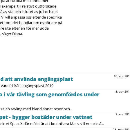
ch på att utöka med ännu mer
 exempel till relativt outforskade
av stapeln i slutet av juli och det
Vi vill anpassa oss efter de specifika
ett om det handlar om nybörjare på
re ute efter en lite mer udda
, säger Diana.
10. apr 201
ed att använda engångsplast
 vara fri från engångsplast 2019
8. apr 201
na i vår tävling som genomfördes under
 en tävling med bland annat resor och...
1. apr 201
pet - bygger bostäder under vattnet
et SpaceX där målet är att kolonisera Mars, vill nu också...
28. mar 201