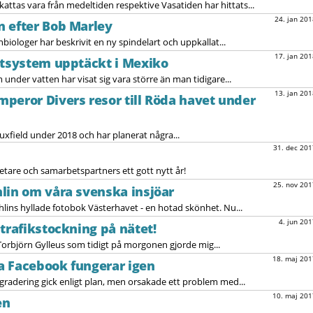
ttas vara från medeltiden respektive Vasatiden har hittats...
24. jan 201
n efter Bob Marley
nbiologer har beskrivit en ny spindelart och uppkallat...
17. jan 201
ttsystem upptäckt i Mexiko
under vatten har visat sig vara större än man tidigare...
13. jan 201
peror Divers resor till Röda havet under
field under 2018 och har planerat några...
31. dec 201
tare och samarbetspartners ett gott nytt år!
25. nov 201
lin om våra svenska insjöar
lins hyllade fotobok Västerhavet - en hotad skönhet. Nu...
4. jun 201
trafikstockning på nätet!
 Torbjörn Gylleus som tidigt på morgonen gjorde mig...
18. maj 201
ia Facebook fungerar igen
radering gick enligt plan, men orsakade ett problem med...
10. maj 201
en