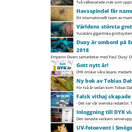
Två välbevarade vrak som uppska
Havsspindel får nam
Ett internationellt team av mari
Världens största gro
Yucatáns gigantiska grottsystem 
Duxy är ombord på Em
2018
Emperor Divers samarbetar med Paul 'Duxy' Dux
Gott nytt år!
DYK önskar våra läsare, medarbe
Ny bok av Tobias Dah
För två år sedan kom Tobias Dah
Falsk vithaj skapade 
- Det var vår svenska redaktör,
Inloggning till DYK v
Den senaste veckans serveruppg
UV-fotoevent i Smög