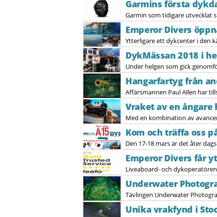
Garmins första dykd
Garmin som tidigare utvecklat s
Emperor Divers öppna
Ytterligare ett dykcenter i den 
DykMässan 2018 i he
Under helgen som gick genomför
Hangarfartyg från an
Affärsmannen Paul Allen har til
Vraket av en ångare h
Med en kombination av avancer
Kom och träffa oss p
Den 17-18 mars är det åter dags
Emperor Divers får y
Liveaboard- och dykoperatören 
Underwater Photogra
Tävlingen Underwater Photograph
Unika vrakfynd i St