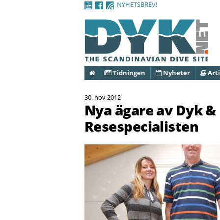
NYHETSBREV!
Hem
Tidningen
Nyheter
Arti
30. nov 2012
Nya ägare av Dyk &
Resespecialisten