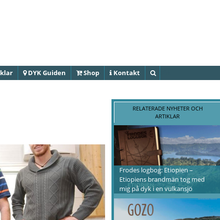
Hoppa till
huvudinnehåll
klar
DYK Guiden
Shop
Kontakt
Sök
RELATERADE NYHETER OCH
ARTIKLAR
Frodes logbog: Etiopien –
Etiopiens brandmän tog med
mig på dyk i en vulkansjö