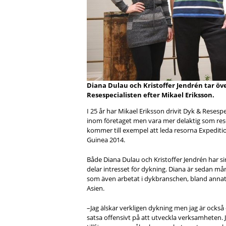
Diana Dulau och Kristoffer Jendrén tar öv
Resespecialisten efter Mikael Eriksson.
I 25 år har Mikael Eriksson drivit Dyk & Resesp
inom företaget men vara mer delaktig som res
kommer till exempel att leda resorna Expedit
Guinea 2014.
Både Diana Dulau och Kristoffer Jendrén har s
delar intresset för dykning. Diana är sedan må
som även arbetat i dykbranschen, bland annat
Asien.
­–Jag älskar verkligen dykning men jag är också 
satsa offensivt på att utveckla verksamheten. J