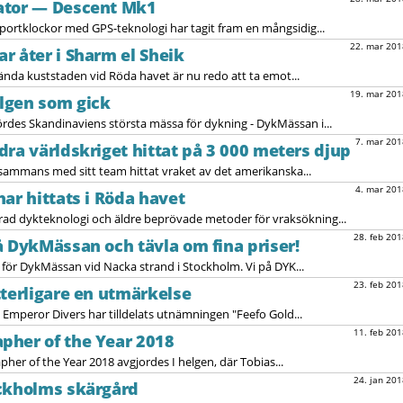
ator — Descent Mk1
portklockor med GPS-teknologi har tagit fram en mångsidig...
22. mar 201
r åter i Sharm el Sheik
kända kuststaden vid Röda havet är nu redo att ta emot...
19. mar 201
lgen som gick
des Skandinaviens största mässa för dykning - DykMässan i...
7. mar 201
dra världskriget hittat på 3 000 meters djup
lsammans med sitt team hittat vraket av det amerikanska...
4. mar 201
ar hittats i Röda havet
ad dykteknologi och äldre beprövade metoder för vraksökning...
28. feb 201
å DykMässan och tävla om fina priser!
 för DykMässan vid Nacka strand i Stockholm. Vi på DYK...
23. feb 201
tterligare en utmärkelse
Emperor Divers har tilldelats utnämningen "Feefo Gold...
11. feb 201
pher of the Year 2018
er of the Year 2018 avgjordes I helgen, där Tobias...
24. jan 201
ockholms skärgård