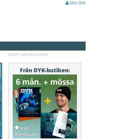
Mitt DYK
Stöd DYK - besök våra annonsörer:
Från DYK-butiken: