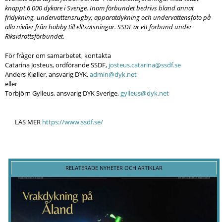
knappt 6 000 dykare i Sverige. Inom förbundet bedrivs bland annat
fridykning, undervattensrugby, apparatdykning och undervattensfoto på
alla nivåer från hobby till elitsatsningar. SSDF är ett förbund under
Riksidrottsförbundet.
För frågor om samarbetet, kontakta
Catarina Josteus, ordförande SSDF,
josteus.catarina@ssdf.se
Anders Kjøller, ansvarig DYK,
admin@dyk.net
eller
Torbjörn Gylleus, ansvarig DYK Sverige,
gylleus@dyk.net
LÄS MER
https://www.ssdf.se/
RELATERADE NYHETER OCH ARTIKLAR