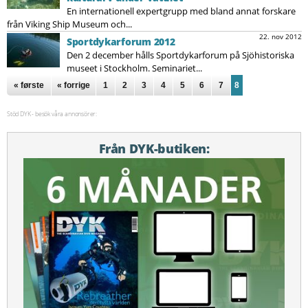
En internationell expertgrupp med bland annat forskare
från Viking Ship Museum och...
22. nov 2012
Sportdykarforum 2012
Den 2 december hålls Sportdykarforum på Sjöhistoriska
museet i Stockholm. Seminariet...
Sidor
« første
« forrige
1
2
3
4
5
6
7
8
Stöd DYK - besök våra annonsörer:
Från DYK-butiken: