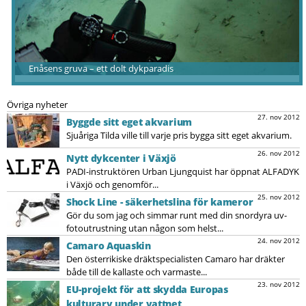
Enåsens gruva – ett dolt dykparadis
Övriga nyheter
27. nov 2012
Byggde sitt eget akvarium
Sjuåriga Tilda ville till varje pris bygga sitt eget akvarium.
26. nov 2012
Nytt dykcenter i Växjö
PADI-instruktören Urban Ljungquist har öppnat ALFADYK
i Växjö och genomför...
25. nov 2012
Shock Line - säkerhetslina för kameror
Gör du som jag och simmar runt med din snordyra uv-
fotoutrustning utan någon som helst...
24. nov 2012
Camaro Aquaskin
Den österrikiske dräktspecialisten Camaro har dräkter
både till de kallaste och varmaste...
23. nov 2012
EU-projekt för att skydda Europas
kulturarv under vattnet