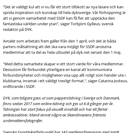
”Det är väldigt kul att vi nu får ett stort tillskott av nya läsare och kan
sprida inspiration och kunskap till hela dyksverige. Vår förhoppning är
att vi genom samarbetet med SSDF kan få fler att upptäcka den
fantastiska världen under ytan”, säger Torbjörn Gylleus, svensk
redaktör på DYK.
Avtalet som arbetats fram gäller från den 1 april, och det är båda
parters målsättning att det ska vara möjligt för SSDF-anslutna
medlemmar att ta del av hela utbudet på dyk.net senast den 1 maj.
"Med detta samarbete skapar vi ett stort värde för våra medlemmar.
Dessutom får förbundet ytterligare en kanal att kommunicera
förbundsnyheter och möjligheten visa upp allt roligt som händer ute i
klubbarna, inramat i ett väldigt trevligt format.", säger Catarina Josteus,
ordförande i SSDF.
DYK, som tidigare gavs ut som papperstidning i Sverige och Danmark,
finns sedan 2017 som online-tidning och ges ut 6-8 gånger per år.
Tidningen har stort fokus på visuellt innehåll och har ett flertal
ambassadörer, bland annat några av Skandinaviens främsta
undervattensfotografer.
Svenska Sportdykarförbundet har 143 medlemsföreningar med totalt