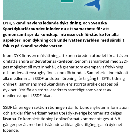
DYK, Skandinaviens ledande dyktidning, och Svenska
Sportdykarförbundet inleder nu ett samarbete för att
gemensamt sprida kunskap, intresse och förståelse för alla
aspekter inom dykning och undervattensvärlden med särskilt
fokus på skandinaviska vatten.
Inom DYK finns en målsättning att kunna bredda utbudet för att även
omfatta andra undervattensaktiviteter. Genom samarbetet med SSDF
ges möjlighet till nytt innehåll, då grenar som exempelvis fridykning
och undervattensrugby finns inom förbundet. Samarbetet innebär att
alla medlemmar i SSDF-ansluten förening får tillgång till DYKs tidning
online tillsammans med Skandinaviens största artikeldatabas på
dyk.net. DYK får en större läsarkrets samtidigt som värdet av
medlemskapet i SSDF ökar.
SSDF får en egen sektion i tidningen där förbundsnyheter, information
och artiklar från verksamheten ute i dyksverige kommer att delges
läsarna. En komplett tidning i onlineformat kommer att ges ut 6-8
gånger per år, medan fristående artiklar görs tillgängliga på dyk.net
löpande.