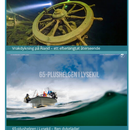
Vrakdykning på Åland – ett efterlängtat återseende
65-plushelgen i Lysekil – Ren dykglädje!