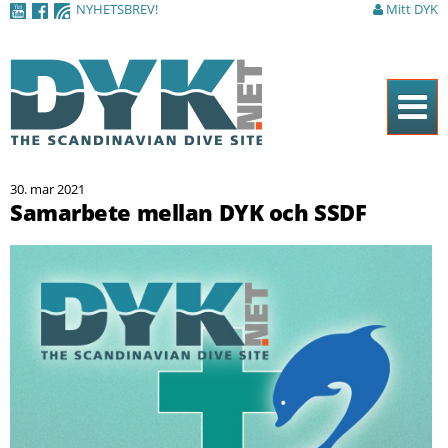
NYHETSBREV!
Mitt DYK
Hoppa till
huvudinnehåll
Hem
30. mar 2021
Tidningen
Samarbete mellan DYK och SSDF
Nyheter
Artiklar
DYK Guiden
Shop
Kontakt
Sök