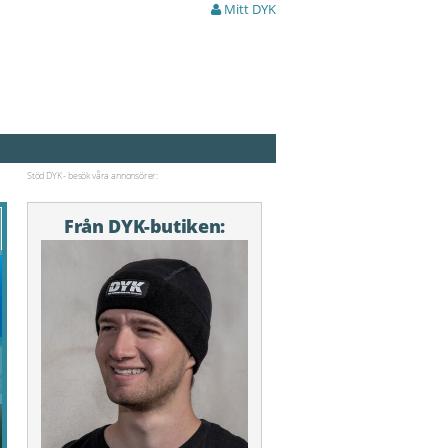
Mitt DYK
Stöd DYK - besök våra annonsörer:
Från DYK-butiken: