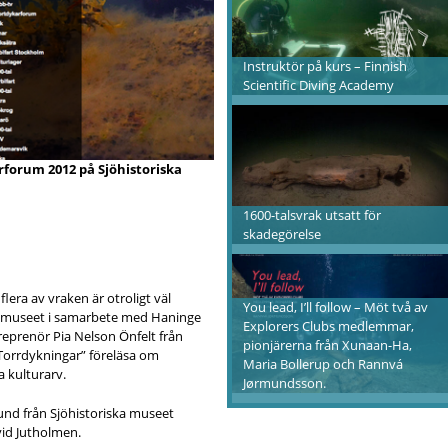
Instruktör på kurs – Finnish
Scientific Diving Academy
forum 2012 på Sjöhistoriska
1600-talsvrak utsatt för
skadegörelse
lera av vraken är otroligt väl
You lead, I’ll follow – Möt två av
a museet i samarbete med Haninge
Explorers Clubs medlemmar,
eprenör Pia Nelson Önfelt från
pionjärerna från Xunaan-Ha,
Torrdykningar” föreläsa om
Maria Bollerup och Rannvá
 kulturarv.
Jørmundsson.
und från Sjöhistoriska museet
vid Jutholmen.