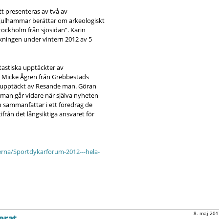
t presenteras av två av
julhammar berättar om arkeologiskt
ockholm från sjösidan”. Karin
kningen under vintern 2012 av 5
astiska upptäckter av
. Micke Ågren från Grebbestads
s upptäckt av Resande man. Göran
man går vidare när själva nyheten
 sammanfattar i ett föredrag de
från det långsiktiga ansvaret för
rna/Sportdykarforum-2012---hela-
8. maj 201
erat