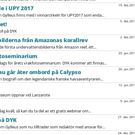
19. feb 201
e i UPY 2017
 Gylleus finns med i vinnarcirkeln för UPY2017 som enda...
5. feb 201
et!
oll på DYK
2. feb 201
ilderna från Amazonas korallrev
 de första undervattensbilderna från Amazon reef, ett...
29. jan 201
fotoseminarium
dags för årets vrakfotoseminarium. DYK kommer att finnas...
26. jan 201
au går åter ombord på Calypso
en biografi om den legendariske franske havsäventyraren...
12. jan 201
useum öppnar vid Lanzarote
9. jan 201
g kväll, så kan du ta del av ett gratis webinar om...
27. dec 201
på DYK
örn Gylleus som nu tillträder som redaktör med ansvar för...
24. dec 201