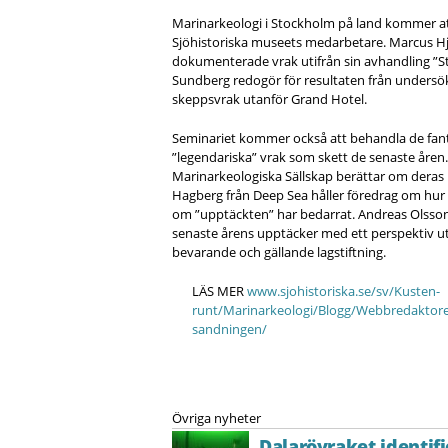
Marinarkeologi i Stockholm på land kommer at
Sjöhistoriska museets medarbetare. Marcus H
dokumenterade vrak utifrån sin avhandling ”St
Sundberg redogör för resultaten från undersö
skeppsvrak utanför Grand Hotel.
Seminariet kommer också att behandla de fant
”legendariska” vrak som skett de senaste åren
Marinarkeologiska Sällskap berättar om dera
Hagberg från Deep Sea håller föredrag om hur 
om ”upptäckten” har bedarrat. Andreas Olsson
senaste årens upptäcker med ett perspektiv uti
bevarande och gällande lagstiftning.
LÄS MER
www.sjohistoriska.se/sv/Kusten-
runt/Marinarkeologi/Blogg/Webbredaktore
sandningen/
Övriga nyheter
Dalarövraket identifi