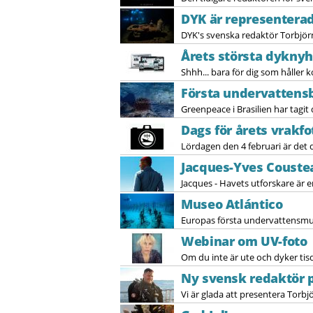
DYK är representerad
DYK's svenska redaktör Torbjörn
Årets största dyknyh
Shhh... bara för dig som håller k
Första undervattensb
Greenpeace i Brasilien har tagit
Dags för årets vrak
Lördagen den 4 februari är det 
Jacques-Yves Couste
Jacques - Havets utforskare är 
Museo Atlántico
Europas första undervattensm
Webinar om UV-foto
Om du inte är ute och dyker tisda
Ny svensk redaktör 
Vi är glada att presentera Torbj