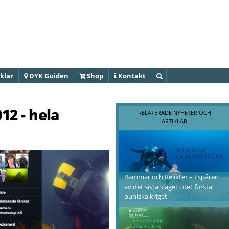
Hoppa till
huvudinnehåll
klar
DYK Guiden
Shop
Kontakt
Sök
2 - hela
RELATERADE NYHETER OCH
ARTIKLAR
Rammar och Relikter – I spåren
av det sista slaget i det första
puniska kriget