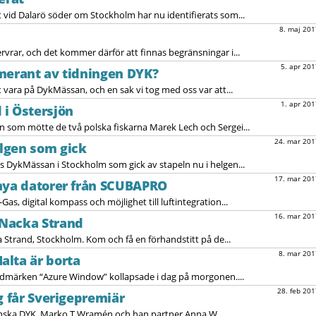
 vid Dalarö söder om Stockholm har nu identifierats som...
8. maj 201
ervrar, och det kommer därför att finnas begränsningar i...
5. apr 201
merant av tidningen DYK?
t vara på DykMässan, och en sak vi tog med oss var att...
1. apr 201
i Östersjön
yn som mötte de två polska fiskarna Marek Lech och Sergei...
24. mar 201
lgen som gick
es DykMässan i Stockholm som gick av stapeln nu i helgen...
17. mar 201
 nya datorer från SCUBAPRO
Gas, digital kompass och möjlighet till luftintegration...
16. mar 201
Nacka Strand
 Strand, Stockholm. Kom och få en förhandstitt på de...
8. mar 201
alta är borta
ndmärken “Azure Window” kollapsade i dag på morgonen....
28. feb 201
g får Sverigepremiär
enska DYK, Marko T Wramén och han partner Anna W...