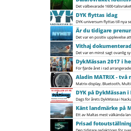
Det välbevarade 1600-talsvraket
DYK flyttas idag
DYK-universum flyttas till nya s
Är du tidigare prenu
Det var en positiv upplevelse at
Vithaj dokumenterad 
Det var en minst sagt ovanlig s
DykMässan 2017 i he
För fjärde året i rad arrangerad
Aladin MATRIX - två
Matrix-display, Bluetooth, Multi-
DYK på DykMässan i 
Dags för årets DykMässa i Nacka
Känt landmärke på M
Ett av Maltas mest välkända la
Prisad fotoutställnin
Den tidigare redaktören för sv