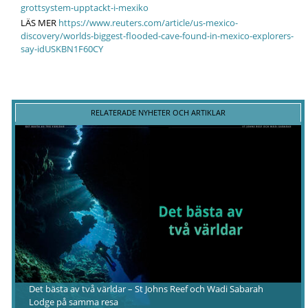
grottsystem-upptackt-i-mexiko
LÄS MER
https://www.reuters.com/article/us-mexico-
discovery/worlds-biggest-flooded-cave-found-in-mexico-explorers-
say-idUSKBN1F60CY
RELATERADE NYHETER OCH ARTIKLAR
Det bästa av två världar – St Johns Reef och Wadi Sabarah
Lodge på samma resa