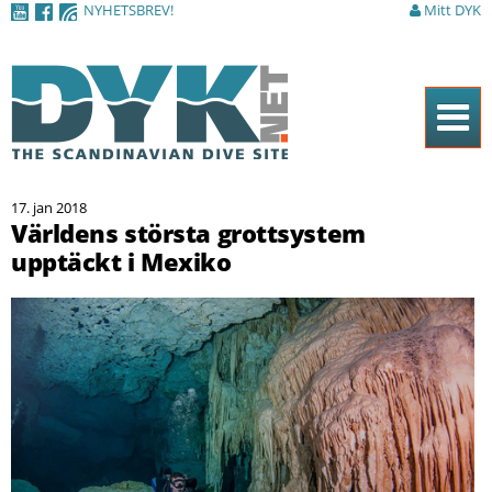
NYHETSBREV!
Mitt DYK
Hoppa till
huvudinnehåll
Hem
17. jan 2018
Tidningen
Världens största grottsystem
upptäckt i Mexiko
Nyheter
Artiklar
DYK Guiden
Shop
Kontakt
Sök