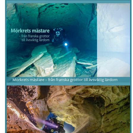
Mörkrets mästare – från franska grottor till livsviktig lärdom