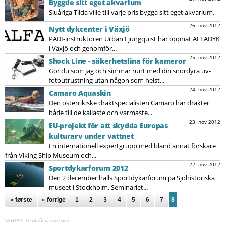
Byggde sitt eget akvarium
Sjuåriga Tilda ville till varje pris bygga sitt eget akvarium.
26. nov 2012
Nytt dykcenter i Växjö
PADI-instruktören Urban Ljungquist har öppnat ALFADYK
i Växjö och genomför...
25. nov 2012
Shock Line - säkerhetslina för kameror
Gör du som jag och simmar runt med din snordyra uv-
fotoutrustning utan någon som helst...
24. nov 2012
Camaro Aquaskin
Den österrikiske dräktspecialisten Camaro har dräkter
både till de kallaste och varmaste...
23. nov 2012
EU-projekt för att skydda Europas
kulturarv under vattnet
En internationell expertgrupp med bland annat forskare
från Viking Ship Museum och...
22. nov 2012
Sportdykarforum 2012
Den 2 december hålls Sportdykarforum på Sjöhistoriska
museet i Stockholm. Seminariet...
Sidor
« første
« forrige
1
2
3
4
5
6
7
8
Stöd DYK - besök våra annonsörer: