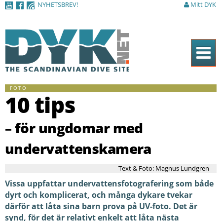
NYHETSBREV!
Mitt DYK
Hoppa till
huvudinnehåll
Hem
FOTO
10 tips
Tidningen
Nyheter
– för ungdomar med
Artiklar
undervattenskamera
DYK Guiden
Text & Foto: Magnus Lundgren
Shop
Vissa uppfattar undervattensfotografering som både
dyrt och komplicerat, och många dykare tvekar
Kontakt
därför att låta sina barn prova på UV-foto. Det är
Sök
synd, för det är relativt enkelt att låta nästa