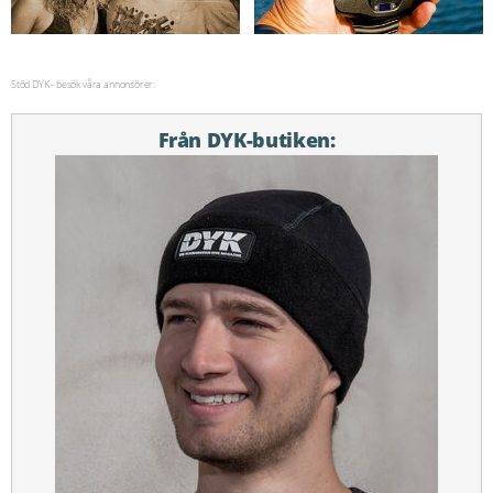
Stöd DYK - besök våra annonsörer:
Från DYK-butiken: