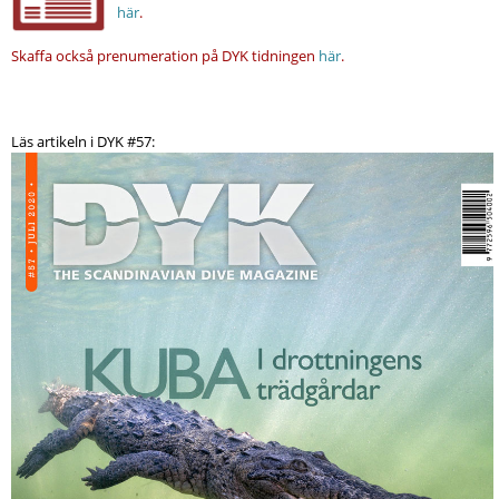
här
.
Skaffa också prenumeration på DYK tidningen
här
.
Läs artikeln i DYK #57: