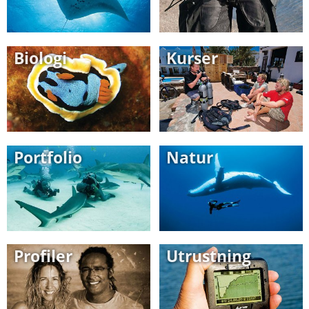
Biologi
Kurser
Portfolio
Natur
Profiler
Utrustning