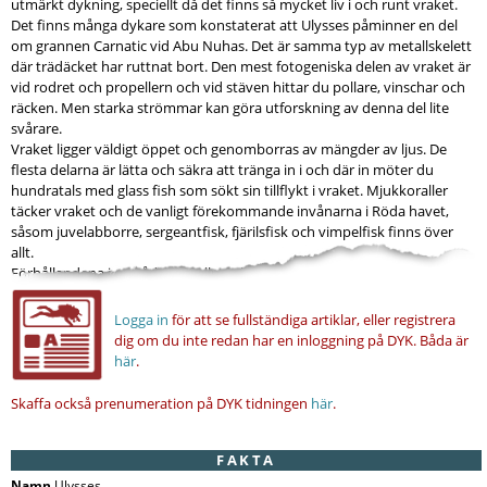
utmärkt dykning, speciellt då det finns så mycket liv i och runt vraket.
Det finns många dykare som konstaterat att Ulysses påminner en del
om grannen Carnatic vid Abu Nuhas. Det är samma typ av metallskelett
där trädäcket har ruttnat bort. Den mest fotogeniska delen av vraket är
vid rodret och propellern och vid stäven hittar du pollare, vinschar och
räcken. Men starka strömmar kan göra utforskning av denna del lite
svårare.
Vraket ligger väldigt öppet och genomborras av mängder av ljus. De
flesta delarna är lätta och säkra att tränga in i och där in möter du
hundratals med glass fish som sökt sin tillflykt i vraket. Mjukkoraller
täcker vraket och de vanligt förekommande invånarna i Röda havet,
såsom juvelabborre, sergeantfisk, fjärilsfisk och vimpelfisk finns över
allt.
Förhållandena i området är i allmänhet...
Logga in
för att se fullständiga artiklar, eller registrera
dig om du inte redan har en inloggning på DYK.
Båda är
här
.
Skaffa också prenumeration på DYK tidningen
här
.
FAKTA
Namn
Ulysses