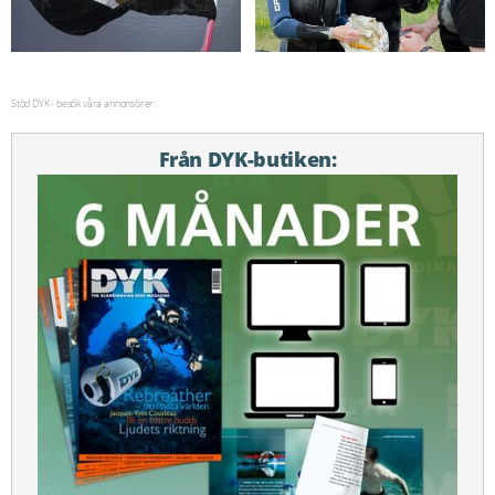
Stöd DYK - besök våra annonsörer:
Från DYK-butiken: