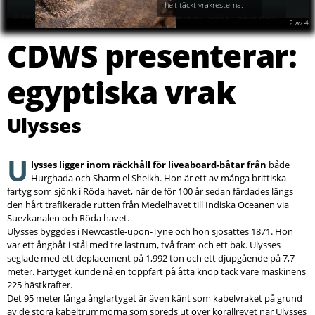
helt täckt vrakresterna.
2
av
4
CDWS presenterar:
egyptiska vrak
Ulysses
U
lysses ligger inom räckhåll för liveaboard-båtar från
både
Hurghada och Sharm el Sheikh. Hon är ett av många brittiska
fartyg som sjönk i Röda havet, när de för 100 år sedan färdades längs
den hårt trafikerade rutten från Medelhavet till Indiska Oceanen via
Suezkanalen och Röda havet.
Ulysses byggdes i Newcastle-upon-Tyne och hon sjösattes 1871. Hon
var ett ångbåt i stål med tre lastrum, två fram och ett bak. Ulysses
seglade med ett deplacement på 1,992 ton och ett djupgående på 7,7
meter. Fartyget kunde nå en toppfart på åtta knop tack vare maskinens
225 hästkrafter.
Det 95 meter långa ångfartyget är även känt som kabelvraket på grund
av de stora kabeltrummorna som spreds ut över korallrevet när Ulysses