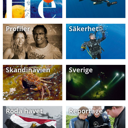
Profiler
Säkerhet
Skandinavien
Sverige
Röda havet
Reportage