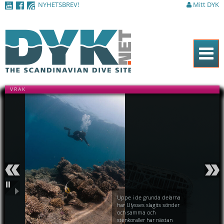
NYHETSBREV!
Mitt DYK
Hoppa till
huvudinnehåll
Hem
VRAK
Tidningen
Nyheter
Artiklar
DYK Guiden
Shop
Föregående
Nästa
Kontakt
Uppe i de grunda delarna
Pausa
har Ulysses slagits sönder
och samma och
Sök
stenkoraller har nästan