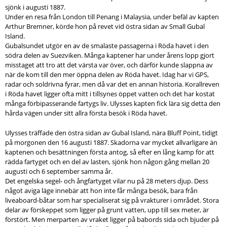
sjönk i augusti 1887.
Under en resa från London till Penang i Malaysia, under befäl av kapten
Arthur Bremner, körde hon på revet vid östra sidan av Small Gubal
Island.
Gubalsundet utgör en av de smalaste passagerna i Röda havet i den
södra delen av Suezviken. Många kaptener har under årens lopp gjort
misstaget att tro att det värsta var över, och därför kunde slappna av
när de kom till den mer öppna delen av Röda havet. Idag har vi GPS,
radar och soldrivna fyrar, men då var det en annan historia. Korallreven
i Röda havet ligger ofta mitt i tillsynes öppet vatten och det har kostat
många förbipasserande fartygs liv. Ulysses kapten fick lära sig detta den
hårda vägen under sitt allra första besök i Röda havet.
Ulysses träffade den östra sidan av Gubal Island, nära Bluff Point, tidigt
på morgonen den 16 augusti 1887. Skadorna var mycket allvarligare än
kaptenen och besättningen första antog, så efter en lång kamp för att
rädda fartyget och en del av lasten, sjönk hon någon gång mellan 20
augusti och 6 september samma år.
Det engelska segel- och ångfartyget vilar nu på 28 meters djup. Dess
något aviga läge innebär att hon inte får många besök, bara från
liveaboard-båtar som har specialiserat sig på vrakturer i området. Stora
delar av förskeppet som ligger på grunt vatten, upp till sex meter, är
förstört. Men merparten av vraket ligger på babords sida och bjuder på